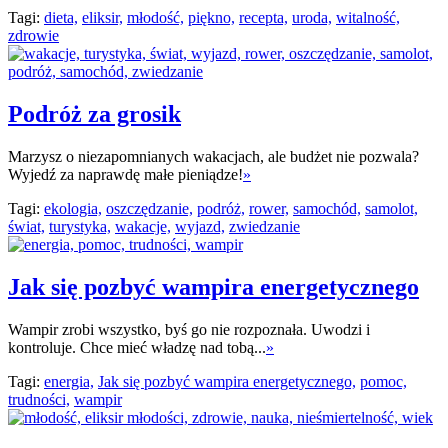
Tagi:
dieta,
eliksir,
młodość,
piękno,
recepta,
uroda,
witalność,
zdrowie
Podróż za grosik
Marzysz o niezapomnianych wakacjach, ale budżet nie pozwala?
Wyjedź za naprawdę małe pieniądze!
»
Tagi:
ekologia,
oszczędzanie,
podróż,
rower,
samochód,
samolot,
świat,
turystyka,
wakacje,
wyjazd,
zwiedzanie
Jak się pozbyć wampira energetycznego
Wampir zrobi wszystko, byś go nie rozpoznała. Uwodzi i
kontroluje. Chce mieć władzę nad tobą...
»
Tagi:
energia,
Jak się pozbyć wampira energetycznego,
pomoc,
trudności,
wampir