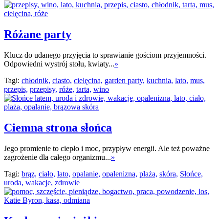
Różane party
Klucz do udanego przyjęcia to sprawianie gościom przyjemności.
Odpowiedni wystrój stołu, kwiaty...
»
Tagi:
chłodnik,
ciasto,
cielęcina,
garden party,
kuchnia,
lato,
mus,
przepis,
przepisy,
róże,
tarta,
wino
Ciemna strona słońca
Jego promienie to ciepło i moc, przypływ energii. Ale też poważne
zagrożenie dla całego organizmu...
»
Tagi:
brąz,
ciało,
lato,
opalanie,
opalenizna,
plaża,
skóra,
Słońce,
uroda,
wakacje,
zdrowie