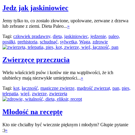
Jedz jak jaskiniowiec
Jemy tylko to, co zostało złowione, upolowane, zerwane z drzewa
lub zebrane z ziemi. Dieta Paleo...
»
Tagi:
człowiek pradawny,
dieta,
jaskiniowiec,
jedzenie,
paleo,
posiłki,
prehistoria,
schudnąć,
sylwetka,
Waga,
zdrowie
Zwierzęce przeczucia
Wielu właścicieli psów i kotów nie ma wątpliwości, że ich
ulubieńcy mają niezwykłe umiejętności...
»
Tagi:
kot,
łączność,
magiczne zwierzę,
mądrość zwierząt,
pan,
pies,
telepatia,
więź,
zwierzę,
zwierzęta
Młodość na receptę
Kto nie chciałby być wiecznie pięknym i młodym? Głupie pytanie
;)
»