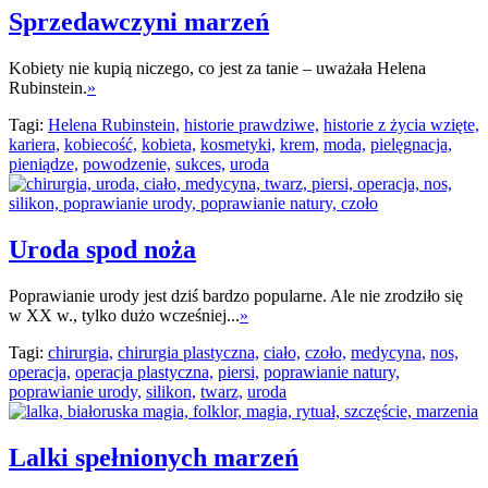
Sprzedawczyni marzeń
Kobiety nie kupią niczego, co jest za tanie – uważała Helena
Rubinstein.
»
Tagi:
Helena Rubinstein,
historie prawdziwe,
historie z życia wzięte,
kariera,
kobiecość,
kobieta,
kosmetyki,
krem,
moda,
pielęgnacja,
pieniądze,
powodzenie,
sukces,
uroda
Uroda spod noża
Poprawianie urody jest dziś bardzo popularne. Ale nie zrodziło się
w XX w., tylko dużo wcześniej...
»
Tagi:
chirurgia,
chirurgia plastyczna,
ciało,
czoło,
medycyna,
nos,
operacja,
operacja plastyczna,
piersi,
poprawianie natury,
poprawianie urody,
silikon,
twarz,
uroda
Lalki spełnionych marzeń