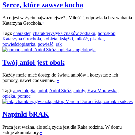
Serce, które zawsze kocha
A co jest w życiu najważniejsze? „Miłość”, odpowiada bez wahania
Katarzyna Grochola.
»
Tagi:
charakter,
charakterystyka znaków zodiaku,
horoskop,
Katarzyna Grochola,
kobieta,
książki,
miłość,
pisarka,
powieściopisarka,
powieść,
rak
Twój anioł jest obok
Każdy może mieć dostęp do świata aniołów i korzystać z ich
pomocy, nawet codziennie...
»
Tagi:
angelologia,
anioł,
Anioł Stróż,
anioły,
Ewa Morawska,
opieka,
pomoc
Napinki bRAK
Praca jest ważna, ale solą życia jest dla Raka rodzina. W domu
ładuje akumulatory.
»