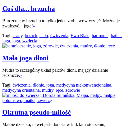
Coś dla... brzucha
Burczenie w brzuchu to tylko jeden z objawów wzdęć. Można je
zwalczyć... jogą!
»
Tagi:
asany,
brzuch,
ciało,
ćwiczenia,
Ewa Biała,
harmonia,
hatha-
joga,
joga,
wzdęcia
Mała joga dłoni
Mudra to szczególny układ palców dłoni, mający działanie
lecznicze.
»
Tagi:
ćwiczenia,
dłonie,
joga,
medycyna niekonwencjonalna,
medycyna orientalna,
mudry,
ręce,
zdrowie
Okrutna pseudo-miłość
Małpie dziecko, nawet jeśli dorasta w ludzkim otoczeniu,