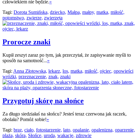
człowiekiem nie będzie.
»
Tagi:
Dorota Sumińska,
dziecko,
Małpa,
małpy,
matka,
miłość,
potomstwo,
zwierzę,
zwierzęta
Prorocze znaki
Kupił zeszyt zaraz po tym, jak przeczytał, że zapisywanie myśli to
sposób na samotność...
»
Tagi:
Anna Złotowska,
lekarz,
los,
matka,
miłość,
ojciec,
opowieści
wróżki,
przeznaczenie,
znak,
znaki
Przygotuj skórę na słońce
Za długo siedziałaś na słońcu? Jesteś teraz czerwona jak raczek,
obolała? Pomóż sobie!
»
Tagi:
brąz,
ciało,
fotostarzenie,
lato,
opalanie,
opalenizna,
oparzenie,
plaża,
skóra,
Słońce,
uroda,
wakacje,
zdrowie