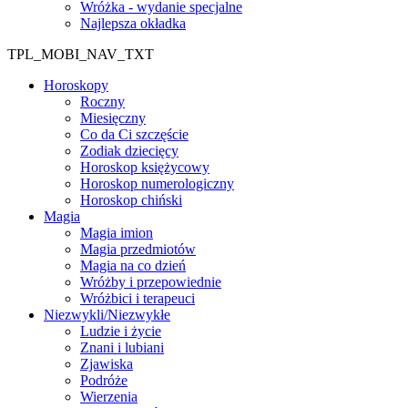
Wróżka - wydanie specjalne
Najlepsza okładka
TPL_MOBI_NAV_TXT
Horoskopy
Roczny
Miesięczny
Co da Ci szczęście
Zodiak dziecięcy
Horoskop księżycowy
Horoskop numerologiczny
Horoskop chiński
Magia
Magia imion
Magia przedmiotów
Magia na co dzień
Wróżby i przepowiednie
Wróżbici i terapeuci
Niezwykli/Niezwykłe
Ludzie i życie
Znani i lubiani
Zjawiska
Podróże
Wierzenia