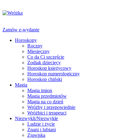
Zamów e-wydanie
Horoskopy
Roczny
Miesięczny
Co da Ci szczęście
Zodiak dziecięcy
Horoskop księżycowy
Horoskop numerologiczny
Horoskop chiński
Magia
Magia imion
Magia przedmiotów
Magia na co dzień
Wróżby i przepowiednie
Wróżbici i terapeuci
Niezwykli/Niezwykłe
Ludzie i życie
Znani i lubiani
Zjawiska