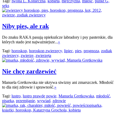
Tagi:
Iwona L. Konieczna,
kobieta,
mężczyzna,
miłość,
punkt G,
seks
Niby pies, ale rak
Do znaku RAKA pasują opiekuńcze labradory i psy pasterskie, dla
których stado jest najważniejsze...
»
Tagi:
horoskop,
horoskop zwierzęcy,
lipiec,
pies,
prognoza,
zodiak
zwierzęcy,
zwierzę,
zwierzęta
Nie chcę zardzewieć
Manuela Gretkowska nie ukrywa siwizny ani zmarszczek. Młodość
to dla niej zdrowie i sprawność.
»
Tagi:
lustro,
lustro prawdę powie,
Manuela Gretkowska,
młodość,
pisarka,
przemijanie,
wywiad,
zdrowie