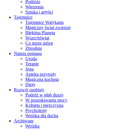
Podróże
Wierzenia
Sztuka i artyści
Tajemnice
Tajemnice Watykanu
Magiczny świat zwierząt
Błękitna Planeta
Wszechświat
Co może mózg
Zbrodnie
Natura pomaga
Uroda
Terapie
Joga
Apteka przyrody
Magiczna kuchnia
Diety
Rozwój osobisty
Podróż w głąb duszy
W poszukiwaniu mocy
Kobieta i mężczyzna
Psychotesty
Wróżka dla ducha
Archiwum
Wróżka