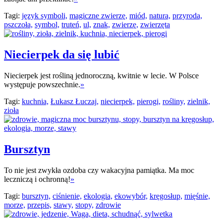
Tagi:
język symboli,
magiczne zwierzę,
miód,
natura,
przyroda,
pszczoła,
symbol,
truteń,
ul,
znak,
zwierzę,
zwierzęta
Niecierpek da się lubić
Niecierpek jest rośliną jednoroczną, kwitnie w lecie. W Polsce
występuje powszechnie.
»
Tagi:
kuchnia,
Łukasz Łuczaj,
niecierpek,
pierogi,
rośliny,
zielnik,
zioła
Bursztyn
To nie jest zwykła ozdoba czy wakacyjna pamiątka. Ma moc
leczniczą i ochronną!
»
Tagi:
bursztyn,
ciśnienie,
ekologia,
ekowybór,
kręgosłup,
mięśnie,
morze,
przepis,
stawy,
stopy,
zdrowie