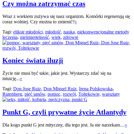
Czy można zatrzymać czas
Wraz z wiekiem zużywa się nasz organizm. Komórki regenerują się
coraz wolniej. Czy można to zmienić?
»
Tagi:
eliksir młodości,
młodość,
nauka,
niekonwencjonalne metody
leczenia,
nieśmiertelność,
wiek,
zdrowie
Koniec świata iluzji
Życie nie musi być takie, jakie jest. Wystarczy zdać się na
intuicję...
»
Tagi:
Don Jose Ruiz,
Don Miguel Ruiz,
Irena Polskowska-
Rutenberg,
pięć umów,
pomoc,
rozwój,
Toltekowie,
warsztaty
Punkt G, czyli prywatne życie Atlantydy
Dla kogo punkt G jest mityczny, dla tego jest. Ja nie narzekam…
»