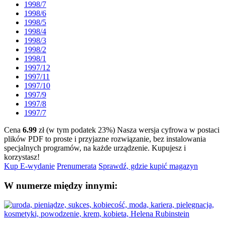
1998/7
1998/6
1998/5
1998/4
1998/3
1998/2
1998/1
1997/12
1997/11
1997/10
1997/9
1997/8
1997/7
Cena
6.99
zł (w tym podatek 23%)
Nasza wersja cyfrowa w postaci
plików PDF to proste i przyjazne rozwiązanie, bez instalowania
specjalnych programów, na każde urządzenie.
Kupujesz i
korzystasz!
Kup E-wydanie
Prenumerata
Sprawdź, gdzie kupić magazyn
W numerze między innymi: