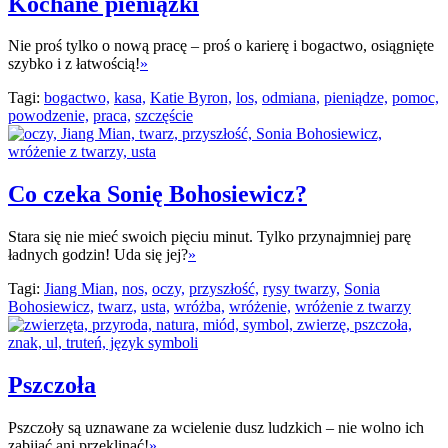
Kochane pieniążki
Nie proś tylko o nową pracę – proś o karierę i bogactwo, osiągnięte
szybko i z łatwością!
»
Tagi:
bogactwo,
kasa,
Katie Byron,
los,
odmiana,
pieniądze,
pomoc,
powodzenie,
praca,
szczęście
Co czeka Sonię Bohosiewicz?
Stara się nie mieć swoich pięciu minut. Tylko przynajmniej parę
ładnych godzin! Uda się jej?
»
Tagi:
Jiang Mian,
nos,
oczy,
przyszłość,
rysy twarzy,
Sonia
Bohosiewicz,
twarz,
usta,
wróżba,
wróżenie,
wróżenie z twarzy
Pszczoła
Pszczoły są uznawane za wcielenie dusz ludzkich – nie wolno ich
zabijać ani przeklinać!
»