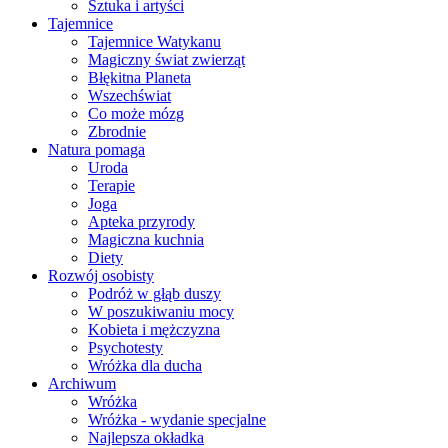
Sztuka i artyści
Tajemnice
Tajemnice Watykanu
Magiczny świat zwierząt
Błękitna Planeta
Wszechświat
Co może mózg
Zbrodnie
Natura pomaga
Uroda
Terapie
Joga
Apteka przyrody
Magiczna kuchnia
Diety
Rozwój osobisty
Podróż w głąb duszy
W poszukiwaniu mocy
Kobieta i mężczyzna
Psychotesty
Wróżka dla ducha
Archiwum
Wróżka
Wróżka - wydanie specjalne
Najlepsza okładka