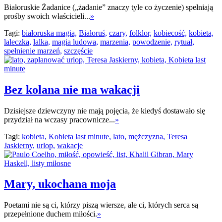
Białoruskie Żadanice („żadanie” znaczy tyle co życzenie) spełniają
prośby swoich właścicieli...
»
Tagi:
białoruska magia,
Białoruś,
czary,
folklor,
kobiecość,
kobieta,
laleczka,
lalka,
magia ludowa,
marzenia,
powodzenie,
rytuał,
spełnienie marzeń,
szczęście
Bez kolana nie ma wakacji
Dzisiejsze dziewczyny nie mają pojęcia, że kiedyś dostawało się
przydział na wczasy pracownicze...
»
Tagi:
kobieta,
Kobieta last minute,
lato,
mężczyzna,
Teresa
Jaskierny,
urlop,
wakacje
Mary, ukochana moja
Poetami nie są ci, którzy piszą wiersze, ale ci, których serca są
przepełnione duchem miłości.
»