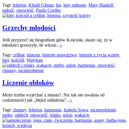
Tagi:
felieton,
Khalil Gibran,
list,
listy miłosne,
Mary Haskell,
miłość,
opowieść,
Paulo Coelho
Grzechy młodości
Jeśli przyjrzeć się biografiom głów Kościoła, okaże się, że w
młodości grzeszyły, ile wlezie...
»
Tagi:
celibat,
historia,
historie prawdziwe,
historie z życia wzięte,
kler,
kościół,
Watykan
Liczenie obłoków
Może trzeba wyjechać z miasta?. Nic tak nie uwalnia od
codzienności jak „błękit oddalenia”...
»
Tagi:
chmury,
felieton,
harmonia,
Izabela Sowa,
nicnierobienie,
niebo,
oddech,
opowieść,
relaks,
urlop,
wakacje