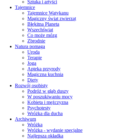
Sztuka i artyści
Tajemnice
Tajemnice Watykanu
Magiczny świat zwierząt
Błękitna Planeta
Wszechświat
Co może mózg
Zbrodnie
Natura pomaga
Uroda
Terapie
Joga
Apteka przyrody
Magiczna kuchnia
Diety
Rozwój osobisty
Podróż w głąb duszy
W poszukiwaniu mocy
Kobieta i mężczyzna
Psychotesty
Wróżka dla ducha
Archiwum
Wróżka
Wróżka - wydanie specjalne
Najlepsza okładka