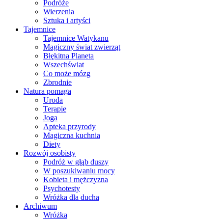
Podróże
Wierzenia
Sztuka i artyści
Tajemnice
Tajemnice Watykanu
Magiczny świat zwierząt
Błękitna Planeta
Wszechświat
Co może mózg
Zbrodnie
Natura pomaga
Uroda
Terapie
Joga
Apteka przyrody
Magiczna kuchnia
Diety
Rozwój osobisty
Podróż w głąb duszy
W poszukiwaniu mocy
Kobieta i mężczyzna
Psychotesty
Wróżka dla ducha
Archiwum
Wróżka