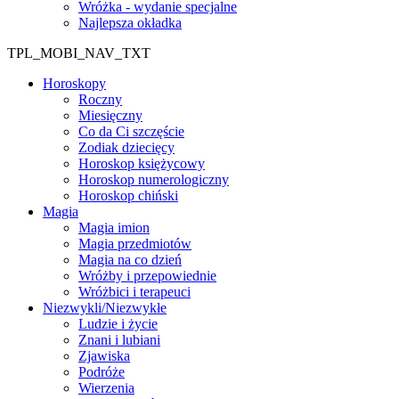
Wróżka - wydanie specjalne
Najlepsza okładka
TPL_MOBI_NAV_TXT
Horoskopy
Roczny
Miesięczny
Co da Ci szczęście
Zodiak dziecięcy
Horoskop księżycowy
Horoskop numerologiczny
Horoskop chiński
Magia
Magia imion
Magia przedmiotów
Magia na co dzień
Wróżby i przepowiednie
Wróżbici i terapeuci
Niezwykli/Niezwykłe
Ludzie i życie
Znani i lubiani
Zjawiska
Podróże
Wierzenia