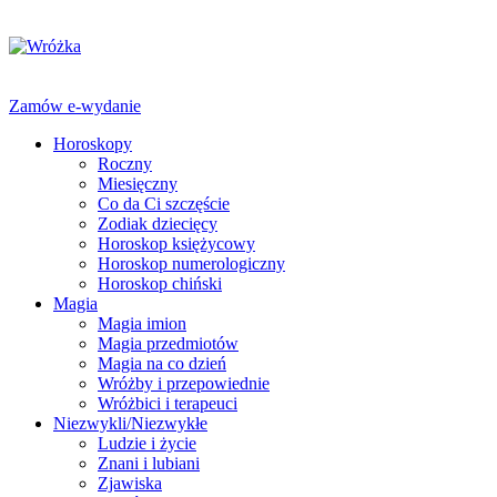
Zamów e-wydanie
Horoskopy
Roczny
Miesięczny
Co da Ci szczęście
Zodiak dziecięcy
Horoskop księżycowy
Horoskop numerologiczny
Horoskop chiński
Magia
Magia imion
Magia przedmiotów
Magia na co dzień
Wróżby i przepowiednie
Wróżbici i terapeuci
Niezwykli/Niezwykłe
Ludzie i życie
Znani i lubiani
Zjawiska