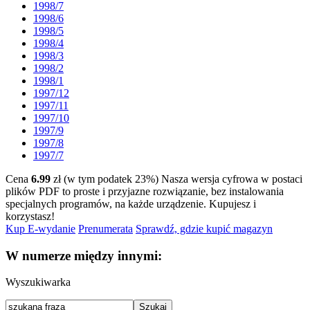
1998/7
1998/6
1998/5
1998/4
1998/3
1998/2
1998/1
1997/12
1997/11
1997/10
1997/9
1997/8
1997/7
Cena
6.99
zł (w tym podatek 23%)
Nasza wersja cyfrowa w postaci
plików PDF to proste i przyjazne rozwiązanie, bez instalowania
specjalnych programów, na każde urządzenie.
Kupujesz i
korzystasz!
Kup E-wydanie
Prenumerata
Sprawdź, gdzie kupić magazyn
W numerze między innymi:
Wyszukiwarka