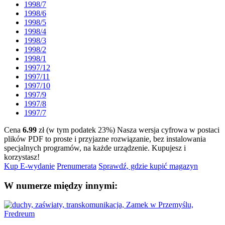
1998/7
1998/6
1998/5
1998/4
1998/3
1998/2
1998/1
1997/12
1997/11
1997/10
1997/9
1997/8
1997/7
Cena
6.99
zł (w tym podatek 23%)
Nasza wersja cyfrowa w postaci
plików PDF to proste i przyjazne rozwiązanie, bez instalowania
specjalnych programów, na każde urządzenie.
Kupujesz i
korzystasz!
Kup E-wydanie
Prenumerata
Sprawdź, gdzie kupić magazyn
W numerze między innymi: