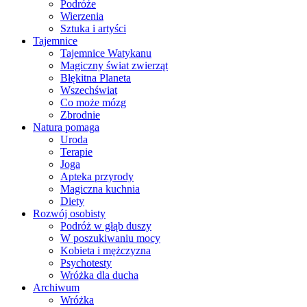
Podróże
Wierzenia
Sztuka i artyści
Tajemnice
Tajemnice Watykanu
Magiczny świat zwierząt
Błękitna Planeta
Wszechświat
Co może mózg
Zbrodnie
Natura pomaga
Uroda
Terapie
Joga
Apteka przyrody
Magiczna kuchnia
Diety
Rozwój osobisty
Podróż w głąb duszy
W poszukiwaniu mocy
Kobieta i mężczyzna
Psychotesty
Wróżka dla ducha
Archiwum
Wróżka