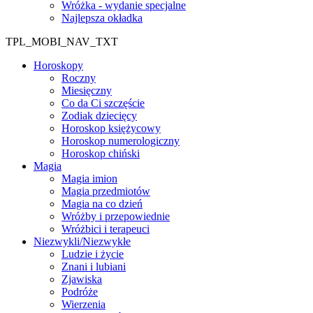
Wróżka - wydanie specjalne
Najlepsza okładka
TPL_MOBI_NAV_TXT
Horoskopy
Roczny
Miesięczny
Co da Ci szczęście
Zodiak dziecięcy
Horoskop księżycowy
Horoskop numerologiczny
Horoskop chiński
Magia
Magia imion
Magia przedmiotów
Magia na co dzień
Wróżby i przepowiednie
Wróżbici i terapeuci
Niezwykli/Niezwykłe
Ludzie i życie
Znani i lubiani
Zjawiska
Podróże
Wierzenia