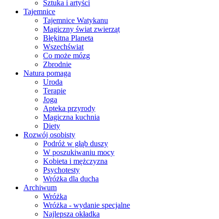
Sztuka i artyści
Tajemnice
Tajemnice Watykanu
Magiczny świat zwierząt
Błękitna Planeta
Wszechświat
Co może mózg
Zbrodnie
Natura pomaga
Uroda
Terapie
Joga
Apteka przyrody
Magiczna kuchnia
Diety
Rozwój osobisty
Podróż w głąb duszy
W poszukiwaniu mocy
Kobieta i mężczyzna
Psychotesty
Wróżka dla ducha
Archiwum
Wróżka
Wróżka - wydanie specjalne
Najlepsza okładka