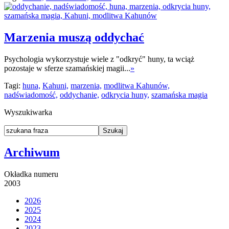
Marzenia muszą oddychać
Psychologia wykorzystuje wiele z "odkryć" huny, ta wciąż
pozostaje w sferze szamańskiej magii...
»
Tagi:
huna,
Kahuni,
marzenia,
modlitwa Kahunów,
nadświadomość,
oddychanie,
odkrycia huny,
szamańska magia
Wyszukiwarka
Archiwum
Okładka numeru
2003
2026
2025
2024
2023