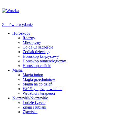
Zamów e-wydanie
Horoskopy
Roczny
Miesięczny
Co da Ci szczęście
Zodiak dziecięcy
Horoskop księżycowy
Horoskop numerologiczny
Horoskop chiński
Magia
Magia imion
Magia przedmiotów
Magia na co dzień
Wróżby i przepowiednie
Wróżbici i terapeuci
Niezwykli/Niezwykłe
Ludzie i życie
Znani i lubiani
Zjawiska