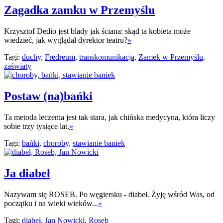
Zagadka zamku w Przemyślu
Krzysztof Dedio jest blady jak ściana: skąd ta kobieta może
wiedzieć, jak wyglądał dyrektor teatru?
»
Tagi:
duchy,
Fredreum,
transkomunikacja,
Zamek w Przemyślu,
zaświaty
Postaw (na)bańki
Ta metoda leczenia jest tak stara, jak chińska medycyna, która liczy
sobie trzy tysiące lat.
»
Tagi:
bańki,
choroby,
stawianie baniek
Ja diabeł
Nazywam się ROSEB. Po węgiersku - diabeł. Żyję wśród Was, od
początku i na wieki wieków...
»
Tagi:
diabeł,
Jan Nowicki,
Roseb