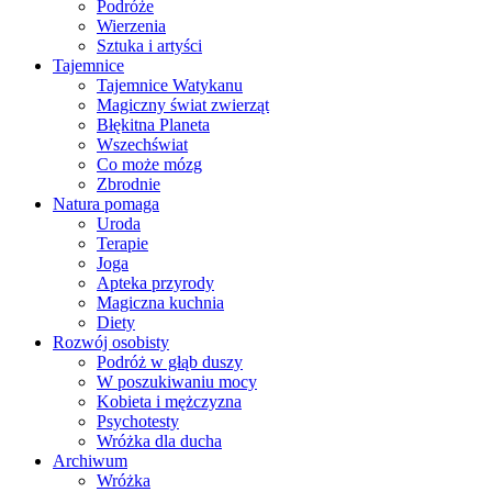
Podróże
Wierzenia
Sztuka i artyści
Tajemnice
Tajemnice Watykanu
Magiczny świat zwierząt
Błękitna Planeta
Wszechświat
Co może mózg
Zbrodnie
Natura pomaga
Uroda
Terapie
Joga
Apteka przyrody
Magiczna kuchnia
Diety
Rozwój osobisty
Podróż w głąb duszy
W poszukiwaniu mocy
Kobieta i mężczyzna
Psychotesty
Wróżka dla ducha
Archiwum
Wróżka