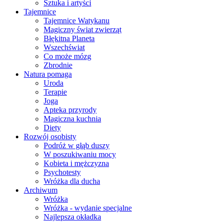
Sztuka i artyści
Tajemnice
Tajemnice Watykanu
Magiczny świat zwierząt
Błękitna Planeta
Wszechświat
Co może mózg
Zbrodnie
Natura pomaga
Uroda
Terapie
Joga
Apteka przyrody
Magiczna kuchnia
Diety
Rozwój osobisty
Podróż w głąb duszy
W poszukiwaniu mocy
Kobieta i mężczyzna
Psychotesty
Wróżka dla ducha
Archiwum
Wróżka
Wróżka - wydanie specjalne
Najlepsza okładka