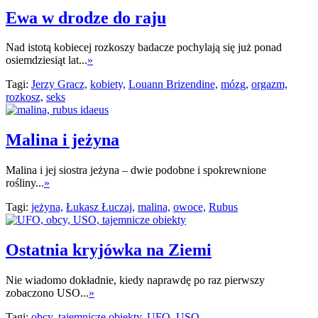
Ewa w drodze do raju
Nad istotą kobiecej rozkoszy badacze pochylają się już ponad
osiemdziesiąt lat...
»
Tagi:
Jerzy Gracz,
kobiety,
Louann Brizendine,
mózg,
orgazm,
rozkosz,
seks
Malina i jeżyna
Malina i jej siostra jeżyna – dwie podobne i spokrewnione
rośliny...
»
Tagi:
jeżyna,
Łukasz Łuczaj,
malina,
owoce,
Rubus
Ostatnia kryjówka na Ziemi
Nie wiadomo dokładnie, kiedy naprawdę po raz pierwszy
zobaczono USO...
»
Tagi:
obcy,
tajemnicze obiekty,
UFO,
USO