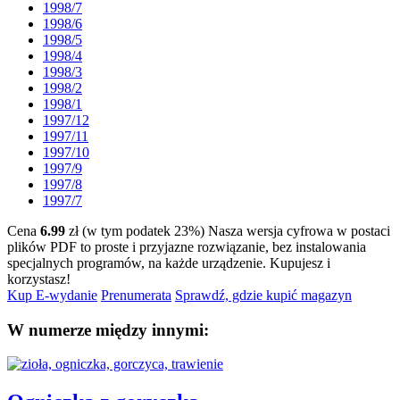
1998/7
1998/6
1998/5
1998/4
1998/3
1998/2
1998/1
1997/12
1997/11
1997/10
1997/9
1997/8
1997/7
Cena
6.99
zł (w tym podatek 23%)
Nasza wersja cyfrowa w postaci
plików PDF to proste i przyjazne rozwiązanie, bez instalowania
specjalnych programów, na każde urządzenie.
Kupujesz i
korzystasz!
Kup E-wydanie
Prenumerata
Sprawdź, gdzie kupić magazyn
W numerze między innymi: