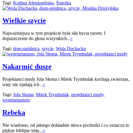
Tagi:
Kotlina Jeleniogórska,
Śnieżka
Wielkie szycie
Najważniejsza w tym projekcie była siła bycia razem. I
dopuszczenie do głosu wszystkich...
»
Tagi:
dom-spódnica,
szycie,
Wola Duchacka
Nakarmić duszę
Projektanci mody Jola Słoma i Mirek Trymbulak kochają zwierzęta,
więc nie zjadają ich...
»
Tagi:
Jola Słoma,
Mirek Trymbulak,
projektanci mody,
wegetarianizm
Rebeka
Nie wiadomo, od jakiego dokładnie słowa pochodzi i co oznacza to
piękne biblijne imię...
»