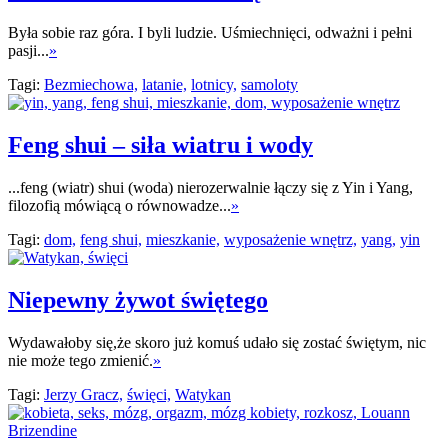
Była sobie raz góra. I byli ludzie. Uśmiechnięci, odważni i pełni
pasji...
»
Tagi:
Bezmiechowa,
latanie,
lotnicy,
samoloty
Feng shui – siła wiatru i wody
...feng (wiatr) shui (woda) nierozerwalnie łączy się z Yin i Yang,
filozofią mówiącą o równowadze...
»
Tagi:
dom,
feng shui,
mieszkanie,
wyposażenie wnętrz,
yang,
yin
Niepewny żywot świętego
Wydawałoby się,że skoro już komuś udało się zostać świętym, nic
nie może tego zmienić.
»
Tagi:
Jerzy Gracz,
święci,
Watykan