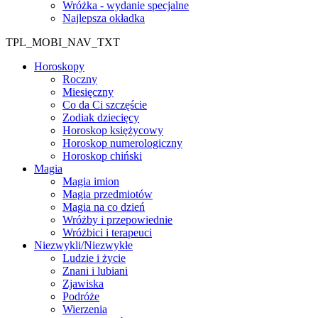
Wróżka - wydanie specjalne
Najlepsza okładka
TPL_MOBI_NAV_TXT
Horoskopy
Roczny
Miesięczny
Co da Ci szczęście
Zodiak dziecięcy
Horoskop księżycowy
Horoskop numerologiczny
Horoskop chiński
Magia
Magia imion
Magia przedmiotów
Magia na co dzień
Wróżby i przepowiednie
Wróżbici i terapeuci
Niezwykli/Niezwykłe
Ludzie i życie
Znani i lubiani
Zjawiska
Podróże
Wierzenia