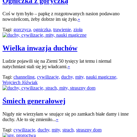
Ogniczka z goryczką
Coś w tym było – papkę z rozgotowanych nasion podawano
nowożeńcom, żeby dobrze im się żyło.
»
Tagi:
gorczyca,
ogniczka,
trawienie,
zioła
Wielka inwazja duchów
Ludzie pojawili się na Ziemi 50 tysięcy lat temu i niemal
natychmiast stali się jej władcami.
»
Tagi:
channeling,
cywilizacje,
duchy,
mity,
nauki magiczne,
Wojciech Jóźwiak
Śmiech generałowej
Nigdy nie wierzyłam w snujące się po zamkach białe damy i inne
duchy. Ale to się zmieniło...
»
Tagi:
cywilizacje,
duchy,
mity,
strach,
straszny dom