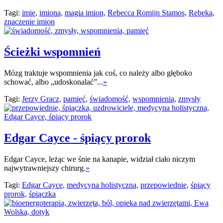
Tagi:
imię,
imiona,
magia imion,
Rebecca Romijn Stamos,
Rebeka,
znaczenie imion
Ścieżki wspomnień
Mózg traktuje wspomnienia jak coś, co należy albo głęboko
schować, albo „udoskonalać”...
»
Tagi:
Jerzy Gracz,
pamięć,
świadomość,
wspomnienia,
zmysły
Edgar Cayce - śpiący prorok
Edgar Cayce, leżąc we śnie na kanapie, widział ciało niczym
najwytrawniejszy chirurg.
»
Tagi:
Edgar Cayce,
medycyna holistyczna,
przepowiednie,
śpiący
prorok,
śpiączka