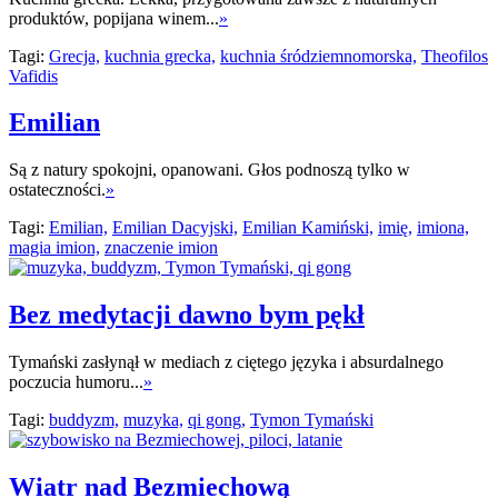
produktów, popijana winem...
»
Tagi:
Grecja,
kuchnia grecka,
kuchnia śródziemnomorska,
Theofilos
Vafidis
Emilian
Są z natury spokojni, opanowani. Głos podnoszą tylko w
ostateczności.
»
Tagi:
Emilian,
Emilian Dacyjski,
Emilian Kamiński,
imię,
imiona,
magia imion,
znaczenie imion
Bez medytacji dawno bym pękł
Tymański zasłynął w mediach z ciętego języka i absurdalnego
poczucia humoru...
»
Tagi:
buddyzm,
muzyka,
qi gong,
Tymon Tymański
Wiatr nad Bezmiechową