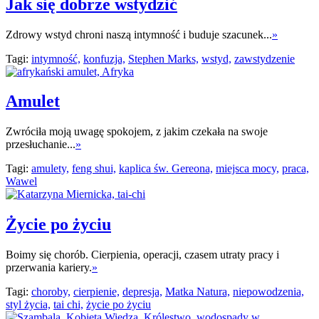
Jak się dobrze wstydzić
Zdrowy wstyd chroni naszą intymność i buduje szacunek...
»
Tagi:
intymność,
konfuzja,
Stephen Marks,
wstyd,
zawstydzenie
Amulet
Zwróciła moją uwagę spokojem, z jakim czekała na swoje
przesłuchanie...
»
Tagi:
amulety,
feng shui,
kaplica św. Gereona,
miejsca mocy,
praca,
Wawel
Życie po życiu
Boimy się chorób. Cierpienia, operacji, czasem utraty pracy i
przerwania kariery.
»
Tagi:
choroby,
cierpienie,
depresja,
Matka Natura,
niepowodzenia,
styl życia,
tai chi,
życie po życiu