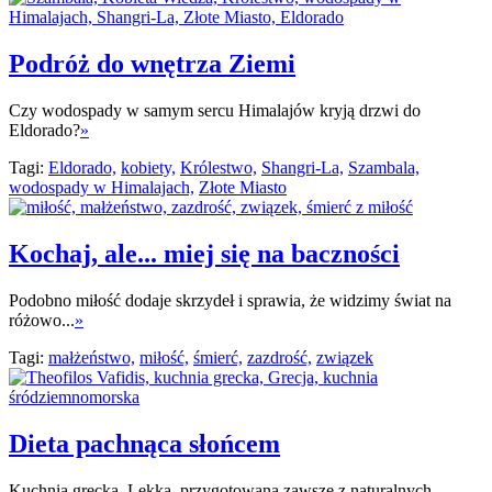
Podróż do wnętrza Ziemi
Czy wodospady w samym sercu Himalajów kryją drzwi do
Eldorado?
»
Tagi:
Eldorado,
kobiety,
Królestwo,
Shangri-La,
Szambala,
wodospady w Himalajach,
Złote Miasto
Kochaj, ale... miej się na baczności
Podobno miłość dodaje skrzydeł i sprawia, że widzimy świat na
różowo...
»
Tagi:
małżeństwo,
miłość,
śmierć,
zazdrość,
związek
Dieta pachnąca słońcem
Kuchnia grecka. Lekka, przygotowana zawsze z naturalnych