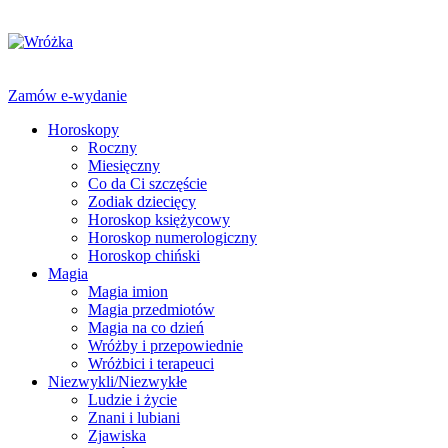
Zamów e-wydanie
Horoskopy
Roczny
Miesięczny
Co da Ci szczęście
Zodiak dziecięcy
Horoskop księżycowy
Horoskop numerologiczny
Horoskop chiński
Magia
Magia imion
Magia przedmiotów
Magia na co dzień
Wróżby i przepowiednie
Wróżbici i terapeuci
Niezwykli/Niezwykłe
Ludzie i życie
Znani i lubiani
Zjawiska