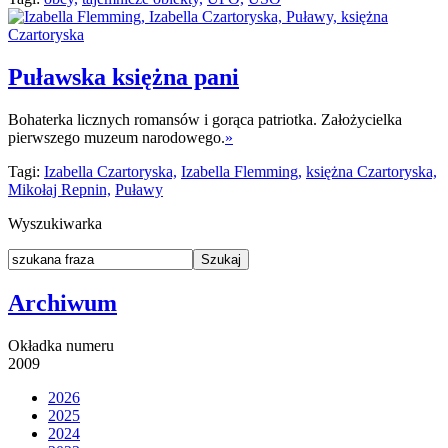
Puławska księżna pani
Bohaterka licznych romansów i gorąca patriotka. Założycielka
pierwszego muzeum narodowego.
»
Tagi:
Izabella Czartoryska,
Izabella Flemming,
księżna Czartoryska,
Mikołaj Repnin,
Puławy
Wyszukiwarka
Archiwum
Okładka numeru
2009
2026
2025
2024