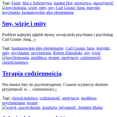
Tagi:
Egipt,
Hor z Sebennytos,
kapłan Hor,
proroctwa,
starożytność
Sny, wizje i mity
Problem najlepiej zgłębił słynny szwajcarski psychiatra i psycholog
Carl Gustav Jung...
»
Tagi:
bastianowskie idee elementarne,
Carl Gustav Jung,
instynkt,
mity,
psychiatria,
psychologia,
Robert Palusiński,
sny,
wizje
Terapia codziennością
Nie musisz biec do psychoterapeuty. Czasem wystarczy dostrzec
przyjemność w… codzienności.
»
Tagi:
chrześcijaństwo,
codzienność,
medytacje,
modlitwa,
psychoterapia,
terapie