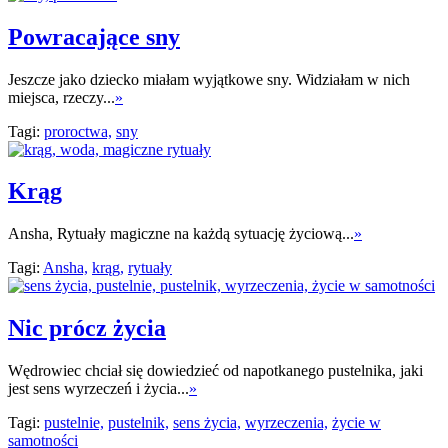
Powracające sny
Jeszcze jako dziecko miałam wyjątkowe sny. Widziałam w nich
miejsca, rzeczy...
»
Tagi:
proroctwa,
sny
Krąg
Ansha, Rytuały magiczne na każdą sytuację życiową...
»
Tagi:
Ansha,
krąg,
rytuały
Nic prócz życia
Wędrowiec chciał się dowiedzieć od napotkanego pustelnika, jaki
jest sens wyrzeczeń i życia...
»
Tagi:
pustelnie,
pustelnik,
sens życia,
wyrzeczenia,
życie w
samotności