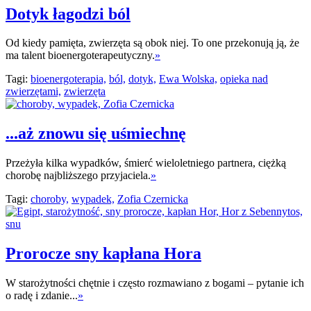
Dotyk łagodzi ból
Od kiedy pamięta, zwierzęta są obok niej. To one przekonują ją, że
ma talent bioenergoterapeutyczny.
»
Tagi:
bioenergoterapia,
ból,
dotyk,
Ewa Wolska,
opieka nad
zwierzętami,
zwierzęta
...aż znowu się uśmiechnę
Przeżyła kilka wypadków, śmierć wieloletniego partnera, ciężką
chorobę najbliższego przyjaciela.
»
Tagi:
choroby,
wypadek,
Zofia Czernicka
Prorocze sny kapłana Hora
W starożytności chętnie i często rozmawiano z bogami – pytanie ich
o radę i zdanie...
»