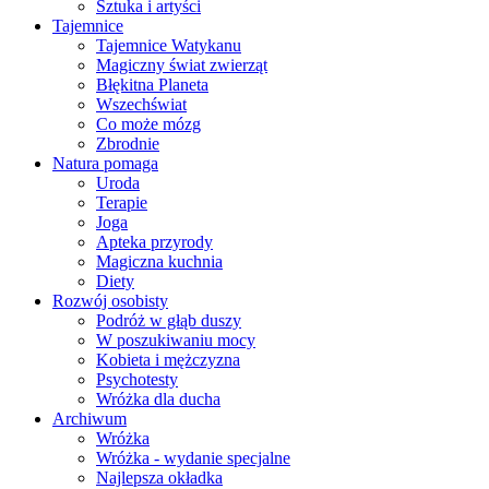
Sztuka i artyści
Tajemnice
Tajemnice Watykanu
Magiczny świat zwierząt
Błękitna Planeta
Wszechświat
Co może mózg
Zbrodnie
Natura pomaga
Uroda
Terapie
Joga
Apteka przyrody
Magiczna kuchnia
Diety
Rozwój osobisty
Podróż w głąb duszy
W poszukiwaniu mocy
Kobieta i mężczyzna
Psychotesty
Wróżka dla ducha
Archiwum
Wróżka
Wróżka - wydanie specjalne
Najlepsza okładka