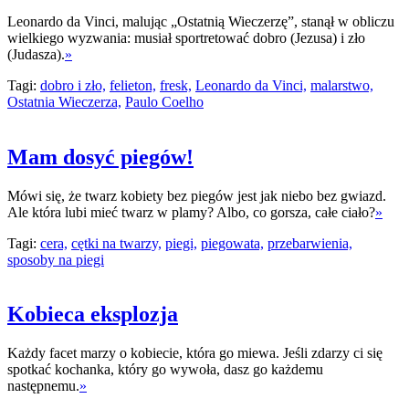
Leonardo da Vinci, malując „Ostatnią Wieczerzę”, stanął w obliczu
wielkiego wyzwania: musiał sportretować dobro (Jezusa) i zło
(Judasza).
»
Tagi:
dobro i zło,
felieton,
fresk,
Leonardo da Vinci,
malarstwo,
Ostatnia Wieczerza,
Paulo Coelho
Mam dosyć piegów!
Mówi się, że twarz kobiety bez piegów jest jak niebo bez gwiazd.
Ale która lubi mieć twarz w plamy? Albo, co gorsza, całe ciało?
»
Tagi:
cera,
cętki na twarzy,
piegi,
piegowata,
przebarwienia,
sposoby na piegi
Kobieca eksplozja
Każdy facet marzy o kobiecie, która go miewa. Jeśli zdarzy ci się
spotkać kochanka, który go wywoła, dasz go każdemu
następnemu.
»