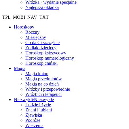
Wróżka - wydanie specjalne
Najlepsza okładka
TPL_MOBI_NAV_TXT
Horoskopy
Roczny
Miesięczny
Co da Ci szczęście
Zodiak dziecięcy
Horoskop księżycowy
Horoskop numerologiczny
Horoskop chiński
Magia
Magia imion
Magia przedmiotów
Magia na co dzień
Wróżby i przepowiednie
Wróżbici i terapeuci
Niezwykli/Niezwykłe
Ludzie i życie
Znani i lubiani
Zjawiska
Podróże
Wierzenia