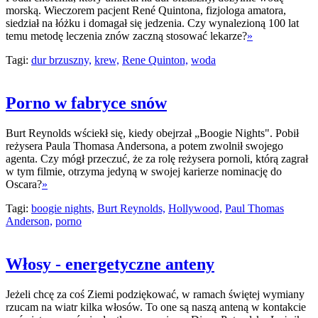
morską. Wieczorem pacjent René Quintona, fizjologa amatora,
siedział na łóżku i domagał się jedzenia. Czy wynalezioną 100 lat
temu metodę leczenia znów zaczną stosować lekarze?
»
Tagi:
dur brzuszny,
krew,
Rene Quinton,
woda
Porno w fabryce snów
Burt Reynolds wściekł się, kiedy obejrzał „Boogie Nights". Pobił
reżysera Paula Thomasa Andersona, a potem zwolnił swojego
agenta. Czy mógł przeczuć, że za rolę reżysera pornoli, którą zagrał
w tym filmie, otrzyma jedyną w swojej karierze nominację do
Oscara?
»
Tagi:
boogie nights,
Burt Reynolds,
Hollywood,
Paul Thomas
Anderson,
porno
Włosy - energetyczne anteny
Jeżeli chcę za coś Ziemi podziękować, w ramach świętej wymiany
rzucam na wiatr kilka włosów. To one są naszą anteną w kontakcie