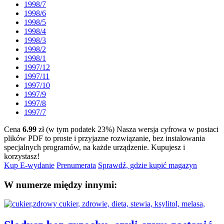
1998/7
1998/6
1998/5
1998/4
1998/3
1998/2
1998/1
1997/12
1997/11
1997/10
1997/9
1997/8
1997/7
Cena
6.99
zł (w tym podatek 23%)
Nasza wersja cyfrowa w postaci
plików PDF to proste i przyjazne rozwiązanie, bez instalowania
specjalnych programów, na każde urządzenie.
Kupujesz i
korzystasz!
Kup E-wydanie
Prenumerata
Sprawdź, gdzie kupić magazyn
W numerze między innymi: