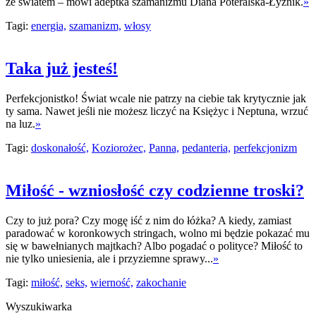
ze światem – mówi adeptka szamanizmu Diana Poteralska-Łyżnik.
»
Tagi:
energia,
szamanizm,
włosy
Taka już jesteś!
Perfekcjonistko! Świat wcale nie patrzy na ciebie tak krytycznie jak
ty sama. Nawet jeśli nie możesz liczyć na Księżyc i Neptuna, wrzuć
na luz.
»
Tagi:
doskonałość,
Koziorożec,
Panna,
pedanteria,
perfekcjonizm
Miłość - wzniosłość czy codzienne troski?
Czy to już pora? Czy mogę iść z nim do łóżka? A kiedy, zamiast
paradować w koronkowych stringach, wolno mi będzie pokazać mu
się w bawełnianych majtkach? Albo pogadać o polityce? Miłość to
nie tylko uniesienia, ale i przyziemne sprawy...
»
Tagi:
miłość,
seks,
wierność,
zakochanie
Wyszukiwarka