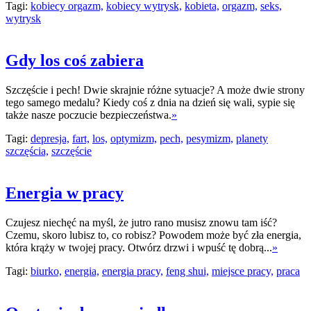
Tagi:
kobiecy orgazm,
kobiecy wytrysk,
kobieta,
orgazm,
seks,
wytrysk
Gdy los coś zabiera
Szczęście i pech! Dwie skrajnie różne sytuacje? A może dwie strony
tego samego medalu? Kiedy coś z dnia na dzień się wali, sypie się
także nasze poczucie bezpieczeństwa.
»
Tagi:
depresja,
fart,
los,
optymizm,
pech,
pesymizm,
planety
szczęścia,
szczęście
Energia w pracy
Czujesz niechęć na myśl, że jutro rano musisz znowu tam iść?
Czemu, skoro lubisz to, co robisz? Powodem może być zła energia,
która krąży w twojej pracy. Otwórz drzwi i wpuść tę dobrą...
»
Tagi:
biurko,
energia,
energia pracy,
feng shui,
miejsce pracy,
praca