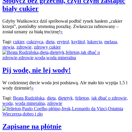
Słodycz bez grzechu, czyli czym zastąpić
biały cukier
Gdyby Wańkowicz dziś spróbował podbić rynek hasłem „cukier
krzepi”, poniósłby sromotną porażkę. Zwłaszcza rafinowany –
został uznany za białą truciznę!
»
Tagi:
cukier,
cukrzyca,
dieta,
erytrol,
ksylitol,
lukrecja,
melasa,
stewia,
zdrowie,
zdrowy cukier
Pij wodę, nie lej wody!
W codziennej diecie woda jest podstawą. Ale mało kto wypija 1,5 l
wody dziennie!
»
Tagi:
Beata Rudzińska,
dieta,
dietetyk,
felieton,
jak dbać o zdrowie,
woda,
woda mineralna,
zdrowie
Zapisane na płótnie