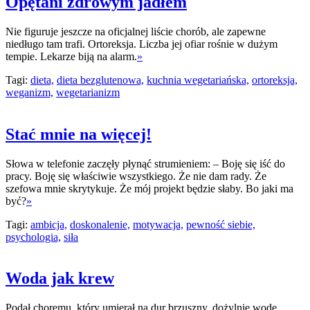
Opętani zdrowym jadłem
Nie figuruje jeszcze na oficjalnej liście chorób, ale zapewne
niedługo tam trafi. Ortoreksja. Liczba jej ofiar rośnie w dużym
tempie. Lekarze biją na alarm.
»
Tagi:
dieta,
dieta bezglutenowa,
kuchnia wegetariańska,
ortoreksja,
weganizm,
wegetarianizm
Stać mnie na więcej!
Słowa w telefonie zaczęły płynąć strumieniem: – Boję się iść do
pracy. Boję się właściwie wszystkiego. Że nie dam rady. Że
szefowa mnie skrytykuje. Że mój projekt będzie słaby. Bo jaki ma
być?
»
Tagi:
ambicja,
doskonalenie,
motywacja,
pewność siebie,
psychologia,
siła
Woda jak krew
Podał choremu, który umierał na dur brzuszny, dożylnie wodę