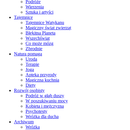
Podróże
Wierzenia
Sztuka i artyści
Tajemnice
Tajemnice Watykanu
Magiczny świat zwierząt
Błękitna Planeta
Wszechświat
Co może mózg
Zbrodnie
Natura pomaga
Uroda
Terapie
Joga
Apteka przyrody
Magiczna kuchnia
Diety
Rozwój osobisty
Podróż w głąb duszy
W poszukiwaniu mocy
Kobieta i mężczyzna
Psychotesty
Wróżka dla ducha
Archiwum
Wróżka