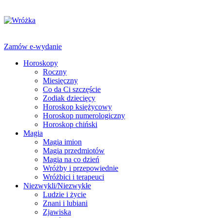
Zamów e-wydanie
Horoskopy
Roczny
Miesięczny
Co da Ci szczęście
Zodiak dziecięcy
Horoskop księżycowy
Horoskop numerologiczny
Horoskop chiński
Magia
Magia imion
Magia przedmiotów
Magia na co dzień
Wróżby i przepowiednie
Wróżbici i terapeuci
Niezwykli/Niezwykłe
Ludzie i życie
Znani i lubiani
Zjawiska