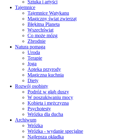
Sztuka i artyści
Tajemnice
Tajemnice Watykanu
Magiczny świat zwierząt
Błękitna Planeta
Wszechświat
Co może mózg
Zbrodnie
Natura pomaga
Uroda
Terapie
Joga
Apteka przyrody
Magiczna kuchnia
Diety
Rozwój osobisty
Podróż w głąb duszy
W poszukiwaniu mocy
Kobieta i mężczyzna
Psychotesty
Wróżka dla ducha
Archiwum
Wróżka
Wróżka - wydanie specjalne
Najlepsza okładka