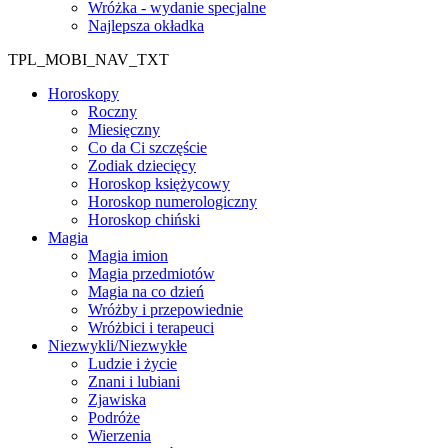
Wróżka - wydanie specjalne
Najlepsza okładka
TPL_MOBI_NAV_TXT
Horoskopy
Roczny
Miesięczny
Co da Ci szczęście
Zodiak dziecięcy
Horoskop księżycowy
Horoskop numerologiczny
Horoskop chiński
Magia
Magia imion
Magia przedmiotów
Magia na co dzień
Wróżby i przepowiednie
Wróżbici i terapeuci
Niezwykli/Niezwykłe
Ludzie i życie
Znani i lubiani
Zjawiska
Podróże
Wierzenia