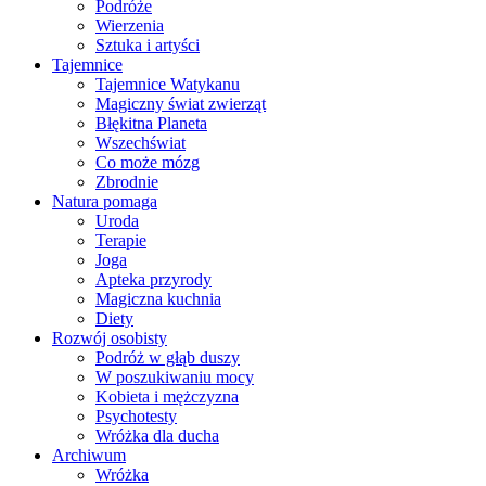
Podróże
Wierzenia
Sztuka i artyści
Tajemnice
Tajemnice Watykanu
Magiczny świat zwierząt
Błękitna Planeta
Wszechświat
Co może mózg
Zbrodnie
Natura pomaga
Uroda
Terapie
Joga
Apteka przyrody
Magiczna kuchnia
Diety
Rozwój osobisty
Podróż w głąb duszy
W poszukiwaniu mocy
Kobieta i mężczyzna
Psychotesty
Wróżka dla ducha
Archiwum
Wróżka