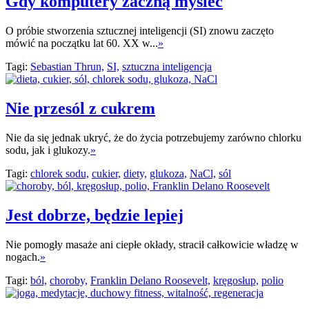
Gdy komputery zaczną myśleć
O próbie stworzenia sztucznej inteligencji (SI) znowu zaczęto
mówić na początku lat 60. XX w...
»
Tagi:
Sebastian Thrun,
SI,
sztuczna inteligencja
Nie przesól z cukrem
Nie da się jednak ukryć, że do życia potrzebujemy zarówno chlorku
sodu, jak i glukozy.
»
Tagi:
chlorek sodu,
cukier,
diety,
glukoza,
NaCl,
sól
Jest dobrze, będzie lepiej
Nie pomogły masaże ani ciepłe okłady, stracił całkowicie władzę w
nogach.
»
Tagi:
ból,
choroby,
Franklin Delano Roosevelt,
kręgosłup,
polio