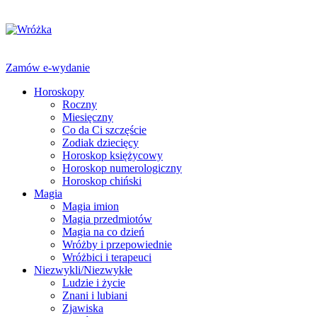
Zamów e-wydanie
Horoskopy
Roczny
Miesięczny
Co da Ci szczęście
Zodiak dziecięcy
Horoskop księżycowy
Horoskop numerologiczny
Horoskop chiński
Magia
Magia imion
Magia przedmiotów
Magia na co dzień
Wróżby i przepowiednie
Wróżbici i terapeuci
Niezwykli/Niezwykłe
Ludzie i życie
Znani i lubiani
Zjawiska