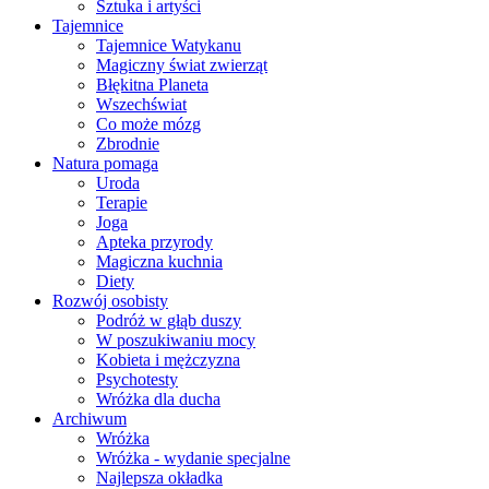
Sztuka i artyści
Tajemnice
Tajemnice Watykanu
Magiczny świat zwierząt
Błękitna Planeta
Wszechświat
Co może mózg
Zbrodnie
Natura pomaga
Uroda
Terapie
Joga
Apteka przyrody
Magiczna kuchnia
Diety
Rozwój osobisty
Podróż w głąb duszy
W poszukiwaniu mocy
Kobieta i mężczyzna
Psychotesty
Wróżka dla ducha
Archiwum
Wróżka
Wróżka - wydanie specjalne
Najlepsza okładka