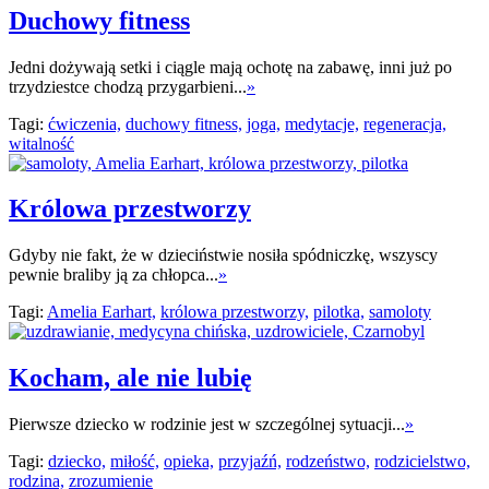
Duchowy fitness
Jedni dożywają setki i ciągle mają ochotę na zabawę, inni już po
trzydziestce chodzą przygarbieni...
»
Tagi:
ćwiczenia,
duchowy fitness,
joga,
medytacje,
regeneracja,
witalność
Królowa przestworzy
Gdyby nie fakt, że w dzieciństwie nosiła spódniczkę, wszyscy
pewnie braliby ją za chłopca...
»
Tagi:
Amelia Earhart,
królowa przestworzy,
pilotka,
samoloty
Kocham, ale nie lubię
Pierwsze dziecko w rodzinie jest w szczególnej sytuacji...
»
Tagi:
dziecko,
miłość,
opieka,
przyjaźń,
rodzeństwo,
rodzicielstwo,
rodzina,
zrozumienie