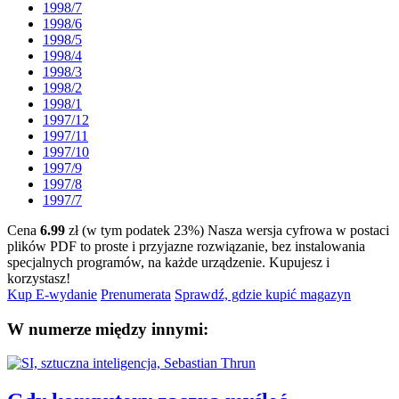
1998/7
1998/6
1998/5
1998/4
1998/3
1998/2
1998/1
1997/12
1997/11
1997/10
1997/9
1997/8
1997/7
Cena
6.99
zł (w tym podatek 23%)
Nasza wersja cyfrowa w postaci
plików PDF to proste i przyjazne rozwiązanie, bez instalowania
specjalnych programów, na każde urządzenie.
Kupujesz i
korzystasz!
Kup E-wydanie
Prenumerata
Sprawdź, gdzie kupić magazyn
W numerze między innymi: