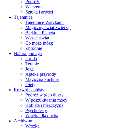
Podróże
Wierzenia
Sztuka i artyści
Tajemnice
Tajemnice Watykanu
Magiczny świat zwierząt
Błękitna Planeta
Wszechświat
Co może mózg
Zbrodnie
Natura pomaga
Uroda
Terapie
Joga
Apteka przyrody
Magiczna kuchnia
Diety
Rozwój osobisty
Podróż w głąb duszy
W poszukiwaniu mocy
Kobieta i mężczyzna
Psychotesty
Wróżka dla ducha
Archiwum
Wróżka