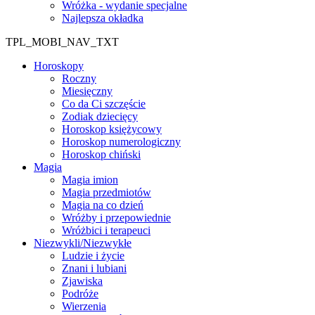
Wróżka - wydanie specjalne
Najlepsza okładka
TPL_MOBI_NAV_TXT
Horoskopy
Roczny
Miesięczny
Co da Ci szczęście
Zodiak dziecięcy
Horoskop księżycowy
Horoskop numerologiczny
Horoskop chiński
Magia
Magia imion
Magia przedmiotów
Magia na co dzień
Wróżby i przepowiednie
Wróżbici i terapeuci
Niezwykli/Niezwykłe
Ludzie i życie
Znani i lubiani
Zjawiska
Podróże
Wierzenia