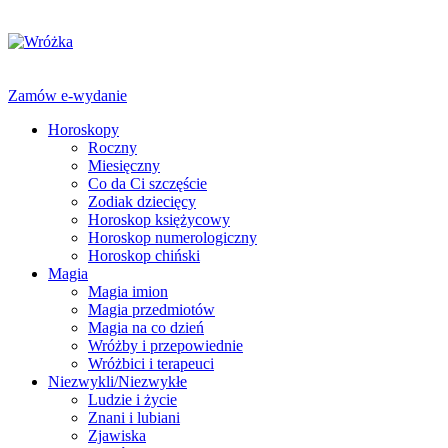
Zamów e-wydanie
Horoskopy
Roczny
Miesięczny
Co da Ci szczęście
Zodiak dziecięcy
Horoskop księżycowy
Horoskop numerologiczny
Horoskop chiński
Magia
Magia imion
Magia przedmiotów
Magia na co dzień
Wróżby i przepowiednie
Wróżbici i terapeuci
Niezwykli/Niezwykłe
Ludzie i życie
Znani i lubiani
Zjawiska