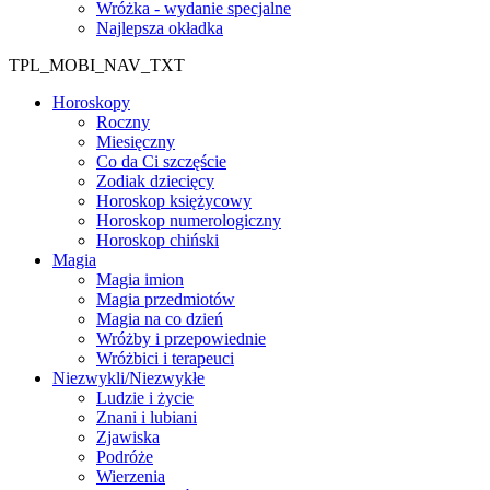
Wróżka - wydanie specjalne
Najlepsza okładka
TPL_MOBI_NAV_TXT
Horoskopy
Roczny
Miesięczny
Co da Ci szczęście
Zodiak dziecięcy
Horoskop księżycowy
Horoskop numerologiczny
Horoskop chiński
Magia
Magia imion
Magia przedmiotów
Magia na co dzień
Wróżby i przepowiednie
Wróżbici i terapeuci
Niezwykli/Niezwykłe
Ludzie i życie
Znani i lubiani
Zjawiska
Podróże
Wierzenia