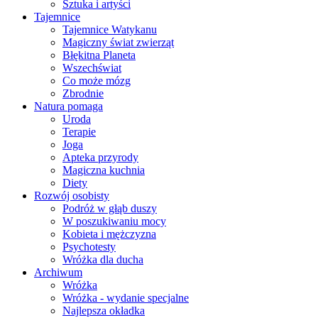
Sztuka i artyści
Tajemnice
Tajemnice Watykanu
Magiczny świat zwierząt
Błękitna Planeta
Wszechświat
Co może mózg
Zbrodnie
Natura pomaga
Uroda
Terapie
Joga
Apteka przyrody
Magiczna kuchnia
Diety
Rozwój osobisty
Podróż w głąb duszy
W poszukiwaniu mocy
Kobieta i mężczyzna
Psychotesty
Wróżka dla ducha
Archiwum
Wróżka
Wróżka - wydanie specjalne
Najlepsza okładka