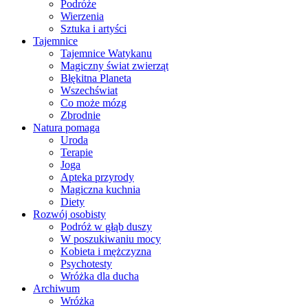
Podróże
Wierzenia
Sztuka i artyści
Tajemnice
Tajemnice Watykanu
Magiczny świat zwierząt
Błękitna Planeta
Wszechświat
Co może mózg
Zbrodnie
Natura pomaga
Uroda
Terapie
Joga
Apteka przyrody
Magiczna kuchnia
Diety
Rozwój osobisty
Podróż w głąb duszy
W poszukiwaniu mocy
Kobieta i mężczyzna
Psychotesty
Wróżka dla ducha
Archiwum
Wróżka