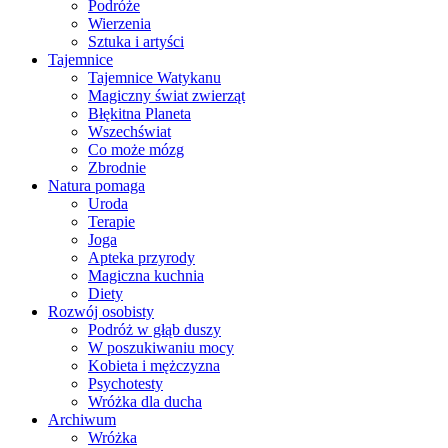
Podróże
Wierzenia
Sztuka i artyści
Tajemnice
Tajemnice Watykanu
Magiczny świat zwierząt
Błękitna Planeta
Wszechświat
Co może mózg
Zbrodnie
Natura pomaga
Uroda
Terapie
Joga
Apteka przyrody
Magiczna kuchnia
Diety
Rozwój osobisty
Podróż w głąb duszy
W poszukiwaniu mocy
Kobieta i mężczyzna
Psychotesty
Wróżka dla ducha
Archiwum
Wróżka