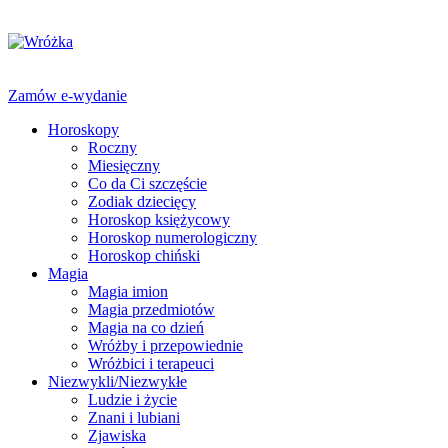
Zamów e-wydanie
Horoskopy
Roczny
Miesięczny
Co da Ci szczęście
Zodiak dziecięcy
Horoskop księżycowy
Horoskop numerologiczny
Horoskop chiński
Magia
Magia imion
Magia przedmiotów
Magia na co dzień
Wróżby i przepowiednie
Wróżbici i terapeuci
Niezwykli/Niezwykłe
Ludzie i życie
Znani i lubiani
Zjawiska