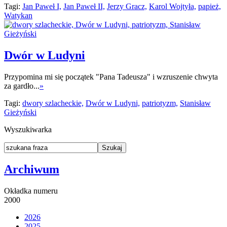
Tagi:
Jan Paweł I,
Jan Paweł II,
Jerzy Gracz,
Karol Wojtyła,
papież,
Watykan
Dwór w Ludyni
Przypomina mi się początek "Pana Tadeusza" i wzruszenie chwyta
za gardło...
»
Tagi:
dwory szlacheckie,
Dwór w Ludyni,
patriotyzm,
Stanisław
Gieżyński
Wyszukiwarka
Archiwum
Okładka numeru
2000
2026
2025