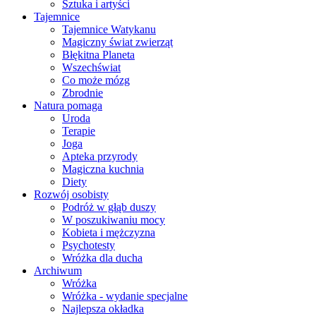
Sztuka i artyści
Tajemnice
Tajemnice Watykanu
Magiczny świat zwierząt
Błękitna Planeta
Wszechświat
Co może mózg
Zbrodnie
Natura pomaga
Uroda
Terapie
Joga
Apteka przyrody
Magiczna kuchnia
Diety
Rozwój osobisty
Podróż w głąb duszy
W poszukiwaniu mocy
Kobieta i mężczyzna
Psychotesty
Wróżka dla ducha
Archiwum
Wróżka
Wróżka - wydanie specjalne
Najlepsza okładka