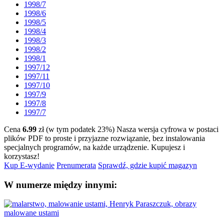
1998/7
1998/6
1998/5
1998/4
1998/3
1998/2
1998/1
1997/12
1997/11
1997/10
1997/9
1997/8
1997/7
Cena
6.99
zł (w tym podatek 23%)
Nasza wersja cyfrowa w postaci
plików PDF to proste i przyjazne rozwiązanie, bez instalowania
specjalnych programów, na każde urządzenie.
Kupujesz i
korzystasz!
Kup E-wydanie
Prenumerata
Sprawdź, gdzie kupić magazyn
W numerze między innymi: