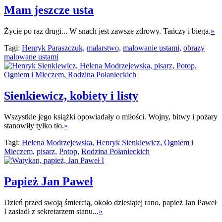
Mam jeszcze usta
Życie po raz drugi... W snach jest zawsze zdrowy. Tańczy i biega.
»
Tagi:
Henryk Paraszczuk,
malarstwo,
malowanie ustami,
obrazy
malowane ustami
Sienkiewicz, kobiety i listy
Wszystkie jego książki opowiadały o miłości. Wojny, bitwy i pożary
stanowiły tylko tło.
»
Tagi:
Helena Modrzejewska,
Henryk Sienkiewicz,
Ogniem i
Mieczem,
pisarz,
Potop,
Rodzina Połanieckich
Papież Jan Paweł
Dzień przed swoją śmiercią, około dziesiątej rano, papież Jan Paweł
I zasiadł z sekretarzem stanu...
»