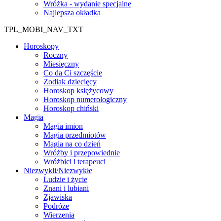
Wróżka - wydanie specjalne
Najlepsza okładka
TPL_MOBI_NAV_TXT
Horoskopy
Roczny
Miesięczny
Co da Ci szczęście
Zodiak dziecięcy
Horoskop księżycowy
Horoskop numerologiczny
Horoskop chiński
Magia
Magia imion
Magia przedmiotów
Magia na co dzień
Wróżby i przepowiednie
Wróżbici i terapeuci
Niezwykli/Niezwykłe
Ludzie i życie
Znani i lubiani
Zjawiska
Podróże
Wierzenia