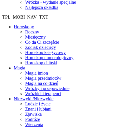
Wróżka - wydanie specjalne
Najlepsza okładka
TPL_MOBI_NAV_TXT
Horoskopy
Roczny
Miesięczny
Co da Ci szczęście
Zodiak dziecięcy
Horoskop księżycowy
Horoskop numerologiczny
Horoskop chiński
Magia
Magia imion
Magia przedmiotów
Magia na co dzień
Wróżby i przepowiednie
Wróżbici i terapeuci
Niezwykli/Niezwykłe
Ludzie i życie
Znani i lubiani
Zjawiska
Podróże
Wierzenia