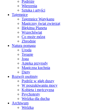
Podróże
Wierzenia
Sztuka i artyści
Tajemnice
Tajemnice Watykanu
Magiczny świat zwierząt
Błękitna Planeta
Wszechświat
Co może mózg
Zbrodnie
Natura pomaga
Uroda
Terapie
Joga
Apteka przyrody
Magiczna kuchnia
Diety
Rozwój osobisty
Podróż w głąb duszy
W poszukiwaniu mocy
Kobieta i mężczyzna
Psychotesty
Wróżka dla ducha
Archiwum
Wróżka