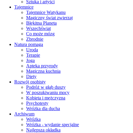
Sztuka i artyści
Tajemnice
Tajemnice Watykanu
Magiczny świat zwierząt
Błękitna Planeta
Wszechświat
Co może mózg
Zbrodnie
Natura pomaga
Uroda
Terapie
Joga
Apteka przyrody
Magiczna kuchnia
Diety
Rozwój osobisty
Podróż w głąb duszy
W poszukiwaniu mocy
Kobieta i mężczyzna
Psychotesty
Wróżka dla ducha
Archiwum
Wróżka
Wróżka - wydanie specjalne
Najlepsza okładka