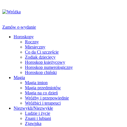
Zamów e-wydanie
Horoskopy
Roczny
Miesięczny
Co da Ci szczęście
Zodiak dziecięcy
Horoskop księżycowy
Horoskop numerologiczny
Horoskop chiński
Magia
Magia imion
Magia przedmiotów
Magia na co dzień
Wróżby i przepowiednie
Wróżbici i terapeuci
Niezwykli/Niezwykłe
Ludzie i życie
Znani i lubiani
Zjawiska