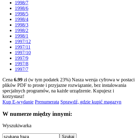
1998/7
1998/6
1998/5
1998/4
1998/3
1998/2
1998/1
1997/12
1997/11
1997/10
1997/9
1997/8
1997/7
Cena
6.99
zł (w tym podatek 23%)
Nasza wersja cyfrowa w postaci
plików PDF to proste i przyjazne rozwiązanie, bez instalowania
specjalnych programów, na każde urządzenie.
Kupujesz i
korzystasz!
Kup E-wydanie
Prenumerata
Sprawdź, gdzie kupić magazyn
W numerze między innymi:
Wyszukiwarka