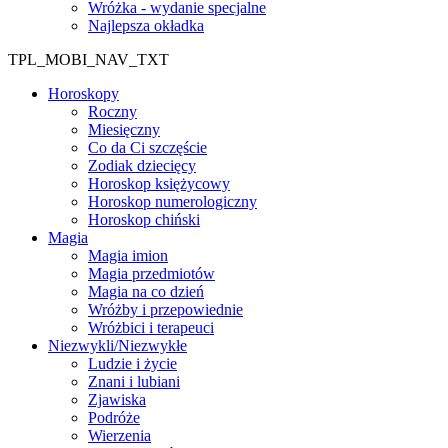
Wróżka - wydanie specjalne
Najlepsza okładka
TPL_MOBI_NAV_TXT
Horoskopy
Roczny
Miesięczny
Co da Ci szczęście
Zodiak dziecięcy
Horoskop księżycowy
Horoskop numerologiczny
Horoskop chiński
Magia
Magia imion
Magia przedmiotów
Magia na co dzień
Wróżby i przepowiednie
Wróżbici i terapeuci
Niezwykli/Niezwykłe
Ludzie i życie
Znani i lubiani
Zjawiska
Podróże
Wierzenia