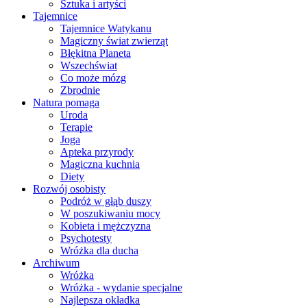
Sztuka i artyści
Tajemnice
Tajemnice Watykanu
Magiczny świat zwierząt
Błękitna Planeta
Wszechświat
Co może mózg
Zbrodnie
Natura pomaga
Uroda
Terapie
Joga
Apteka przyrody
Magiczna kuchnia
Diety
Rozwój osobisty
Podróż w głąb duszy
W poszukiwaniu mocy
Kobieta i mężczyzna
Psychotesty
Wróżka dla ducha
Archiwum
Wróżka
Wróżka - wydanie specjalne
Najlepsza okładka