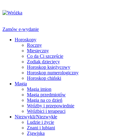
Zamów e-wydanie
Horoskopy
Roczny
Miesięczny
Co da Ci szczęście
Zodiak dziecięcy
Horoskop księżycowy
Horoskop numerologiczny
Horoskop chiński
Magia
Magia imion
Magia przedmiotów
Magia na co dzień
Wróżby i przepowiednie
Wróżbici i terapeuci
Niezwykli/Niezwykłe
Ludzie i życie
Znani i lubiani
Zjawiska