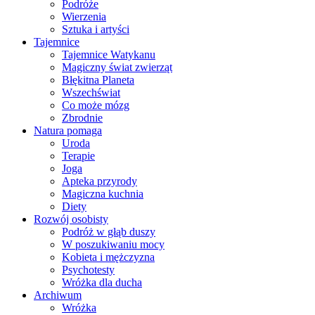
Podróże
Wierzenia
Sztuka i artyści
Tajemnice
Tajemnice Watykanu
Magiczny świat zwierząt
Błękitna Planeta
Wszechświat
Co może mózg
Zbrodnie
Natura pomaga
Uroda
Terapie
Joga
Apteka przyrody
Magiczna kuchnia
Diety
Rozwój osobisty
Podróż w głąb duszy
W poszukiwaniu mocy
Kobieta i mężczyzna
Psychotesty
Wróżka dla ducha
Archiwum
Wróżka