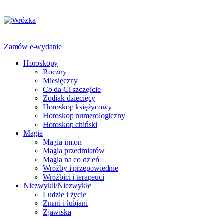
Zamów e-wydanie
Horoskopy
Roczny
Miesięczny
Co da Ci szczęście
Zodiak dziecięcy
Horoskop księżycowy
Horoskop numerologiczny
Horoskop chiński
Magia
Magia imion
Magia przedmiotów
Magia na co dzień
Wróżby i przepowiednie
Wróżbici i terapeuci
Niezwykli/Niezwykłe
Ludzie i życie
Znani i lubiani
Zjawiska