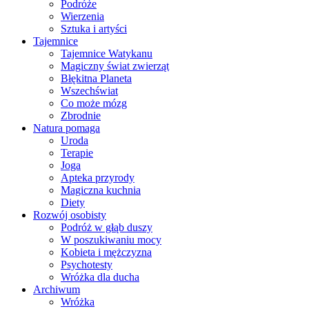
Podróże
Wierzenia
Sztuka i artyści
Tajemnice
Tajemnice Watykanu
Magiczny świat zwierząt
Błękitna Planeta
Wszechświat
Co może mózg
Zbrodnie
Natura pomaga
Uroda
Terapie
Joga
Apteka przyrody
Magiczna kuchnia
Diety
Rozwój osobisty
Podróż w głąb duszy
W poszukiwaniu mocy
Kobieta i mężczyzna
Psychotesty
Wróżka dla ducha
Archiwum
Wróżka