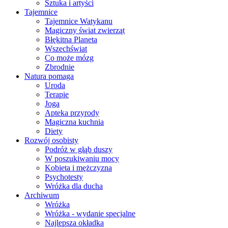
Sztuka i artyści
Tajemnice
Tajemnice Watykanu
Magiczny świat zwierząt
Błękitna Planeta
Wszechświat
Co może mózg
Zbrodnie
Natura pomaga
Uroda
Terapie
Joga
Apteka przyrody
Magiczna kuchnia
Diety
Rozwój osobisty
Podróż w głąb duszy
W poszukiwaniu mocy
Kobieta i mężczyzna
Psychotesty
Wróżka dla ducha
Archiwum
Wróżka
Wróżka - wydanie specjalne
Najlepsza okładka