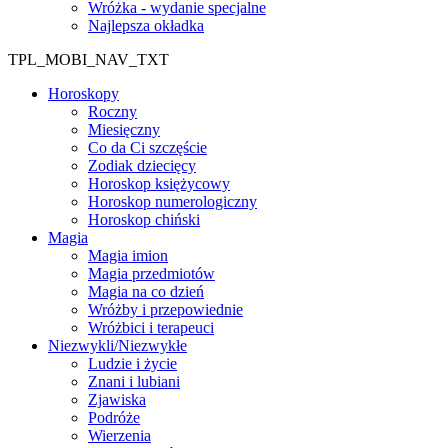
Wróżka - wydanie specjalne
Najlepsza okładka
TPL_MOBI_NAV_TXT
Horoskopy
Roczny
Miesięczny
Co da Ci szczęście
Zodiak dziecięcy
Horoskop księżycowy
Horoskop numerologiczny
Horoskop chiński
Magia
Magia imion
Magia przedmiotów
Magia na co dzień
Wróżby i przepowiednie
Wróżbici i terapeuci
Niezwykli/Niezwykłe
Ludzie i życie
Znani i lubiani
Zjawiska
Podróże
Wierzenia