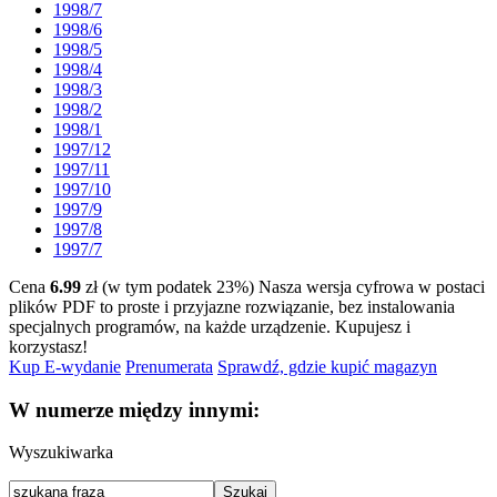
1998/7
1998/6
1998/5
1998/4
1998/3
1998/2
1998/1
1997/12
1997/11
1997/10
1997/9
1997/8
1997/7
Cena
6.99
zł (w tym podatek 23%)
Nasza wersja cyfrowa w postaci
plików PDF to proste i przyjazne rozwiązanie, bez instalowania
specjalnych programów, na każde urządzenie.
Kupujesz i
korzystasz!
Kup E-wydanie
Prenumerata
Sprawdź, gdzie kupić magazyn
W numerze między innymi:
Wyszukiwarka