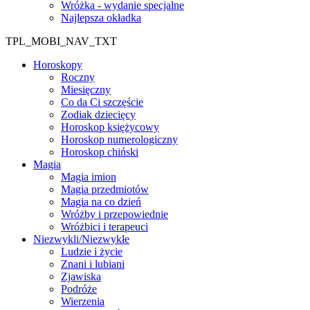
Wróżka - wydanie specjalne
Najlepsza okładka
TPL_MOBI_NAV_TXT
Horoskopy
Roczny
Miesięczny
Co da Ci szczęście
Zodiak dziecięcy
Horoskop księżycowy
Horoskop numerologiczny
Horoskop chiński
Magia
Magia imion
Magia przedmiotów
Magia na co dzień
Wróżby i przepowiednie
Wróżbici i terapeuci
Niezwykli/Niezwykłe
Ludzie i życie
Znani i lubiani
Zjawiska
Podróże
Wierzenia