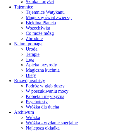
Sztuka i artyści
Tajemnice
Tajemnice Watykanu
Magiczny świat zwierząt
Błękitna Planeta
Wszechświat
Co może mózg
Zbrodnie
Natura pomaga
Uroda
Terapie
Joga
Apteka przyrody
Magiczna kuchnia
Diety
Rozwój osobisty
Podróż w głąb duszy
W poszukiwaniu mocy
Kobieta i mężczyzna
Psychotesty
Wróżka dla ducha
Archiwum
Wróżka
Wróżka - wydanie specjalne
Najlepsza okładka