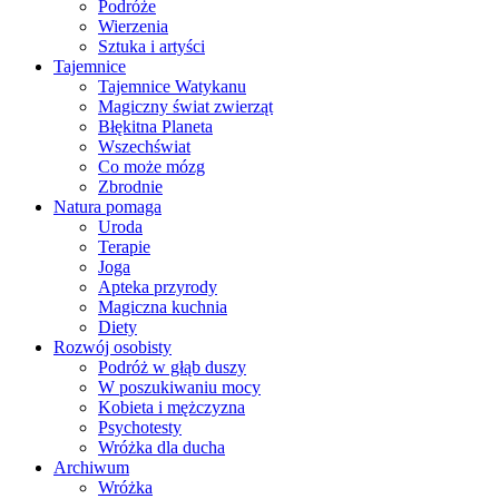
Podróże
Wierzenia
Sztuka i artyści
Tajemnice
Tajemnice Watykanu
Magiczny świat zwierząt
Błękitna Planeta
Wszechświat
Co może mózg
Zbrodnie
Natura pomaga
Uroda
Terapie
Joga
Apteka przyrody
Magiczna kuchnia
Diety
Rozwój osobisty
Podróż w głąb duszy
W poszukiwaniu mocy
Kobieta i mężczyzna
Psychotesty
Wróżka dla ducha
Archiwum
Wróżka