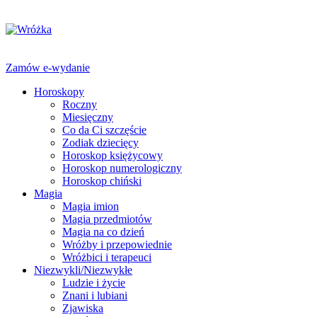
Zamów e-wydanie
Horoskopy
Roczny
Miesięczny
Co da Ci szczęście
Zodiak dziecięcy
Horoskop księżycowy
Horoskop numerologiczny
Horoskop chiński
Magia
Magia imion
Magia przedmiotów
Magia na co dzień
Wróżby i przepowiednie
Wróżbici i terapeuci
Niezwykli/Niezwykłe
Ludzie i życie
Znani i lubiani
Zjawiska