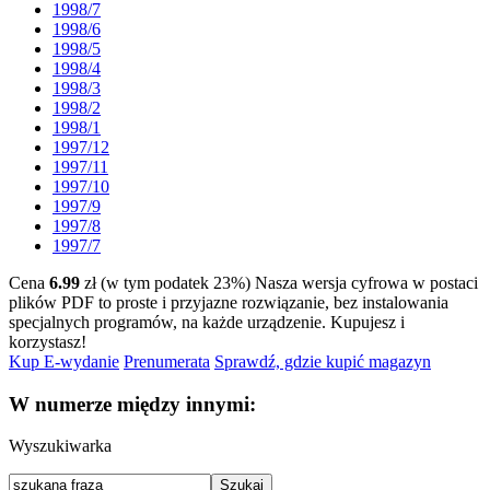
1998/7
1998/6
1998/5
1998/4
1998/3
1998/2
1998/1
1997/12
1997/11
1997/10
1997/9
1997/8
1997/7
Cena
6.99
zł (w tym podatek 23%)
Nasza wersja cyfrowa w postaci
plików PDF to proste i przyjazne rozwiązanie, bez instalowania
specjalnych programów, na każde urządzenie.
Kupujesz i
korzystasz!
Kup E-wydanie
Prenumerata
Sprawdź, gdzie kupić magazyn
W numerze między innymi:
Wyszukiwarka