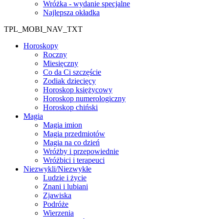
Wróżka - wydanie specjalne
Najlepsza okładka
TPL_MOBI_NAV_TXT
Horoskopy
Roczny
Miesięczny
Co da Ci szczęście
Zodiak dziecięcy
Horoskop księżycowy
Horoskop numerologiczny
Horoskop chiński
Magia
Magia imion
Magia przedmiotów
Magia na co dzień
Wróżby i przepowiednie
Wróżbici i terapeuci
Niezwykli/Niezwykłe
Ludzie i życie
Znani i lubiani
Zjawiska
Podróże
Wierzenia