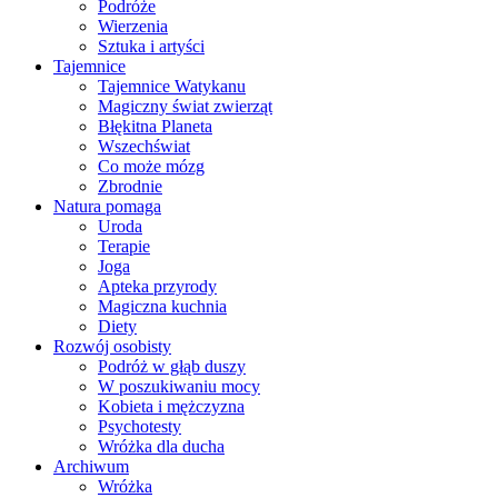
Podróże
Wierzenia
Sztuka i artyści
Tajemnice
Tajemnice Watykanu
Magiczny świat zwierząt
Błękitna Planeta
Wszechświat
Co może mózg
Zbrodnie
Natura pomaga
Uroda
Terapie
Joga
Apteka przyrody
Magiczna kuchnia
Diety
Rozwój osobisty
Podróż w głąb duszy
W poszukiwaniu mocy
Kobieta i mężczyzna
Psychotesty
Wróżka dla ducha
Archiwum
Wróżka