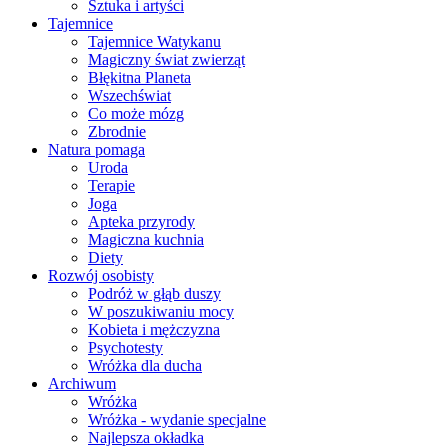
Sztuka i artyści
Tajemnice
Tajemnice Watykanu
Magiczny świat zwierząt
Błękitna Planeta
Wszechświat
Co może mózg
Zbrodnie
Natura pomaga
Uroda
Terapie
Joga
Apteka przyrody
Magiczna kuchnia
Diety
Rozwój osobisty
Podróż w głąb duszy
W poszukiwaniu mocy
Kobieta i mężczyzna
Psychotesty
Wróżka dla ducha
Archiwum
Wróżka
Wróżka - wydanie specjalne
Najlepsza okładka