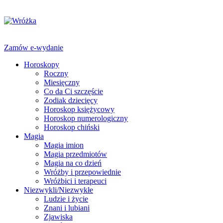
Zamów e-wydanie
Horoskopy
Roczny
Miesięczny
Co da Ci szczęście
Zodiak dziecięcy
Horoskop księżycowy
Horoskop numerologiczny
Horoskop chiński
Magia
Magia imion
Magia przedmiotów
Magia na co dzień
Wróżby i przepowiednie
Wróżbici i terapeuci
Niezwykli/Niezwykłe
Ludzie i życie
Znani i lubiani
Zjawiska