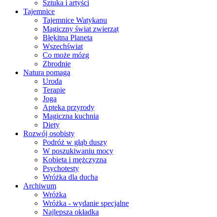
Sztuka i artyści
Tajemnice
Tajemnice Watykanu
Magiczny świat zwierząt
Błękitna Planeta
Wszechświat
Co może mózg
Zbrodnie
Natura pomaga
Uroda
Terapie
Joga
Apteka przyrody
Magiczna kuchnia
Diety
Rozwój osobisty
Podróż w głąb duszy
W poszukiwaniu mocy
Kobieta i mężczyzna
Psychotesty
Wróżka dla ducha
Archiwum
Wróżka
Wróżka - wydanie specjalne
Najlepsza okładka