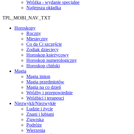
Wróżka - wydanie specjalne
Najlepsza okładka
TPL_MOBI_NAV_TXT
Horoskopy
Roczny
Miesięczny
Co da Ci szczęście
Zodiak dziecięcy
Horoskop księżycowy
Horoskop numerologiczny
Horoskop chiński
Magia
Magia imion
Magia przedmiotów
Magia na co dzień
Wróżby i przepowiednie
Wróżbici i terapeuci
Niezwykli/Niezwykłe
Ludzie i życie
Znani i lubiani
Zjawiska
Podróże
Wierzenia