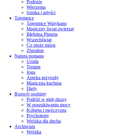
Podróże
Wierzenia
Sztuka i artyści
Tajemnice
Tajemnice Watykanu
Magiczny świat zwierząt
Błękitna Planeta
Wszechświat
Co może mózg
Zbrodnie
Natura pomaga
Uroda
Terapie
Joga
Apteka przyrody
Magiczna kuchnia
Diety
Rozwój osobisty
Podróż w głąb duszy
W poszukiwaniu mocy
Kobieta i mężczyzna
Psychotesty
Wróżka dla ducha
Archiwum
Wróżka