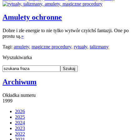
Amulety ochronne
Dobre i złe energie to nie tylko wytwór czyichś fantazji. One po
prostu są.
»
Tagi:
amulety,
magiczne procedury,
rytuały,
talizmany
Wyszukiwarka
Archiwum
Okładka numeru
1999
2026
2025
2024
2023
2022
2021