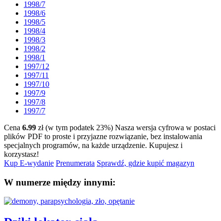
1998/7
1998/6
1998/5
1998/4
1998/3
1998/2
1998/1
1997/12
1997/11
1997/10
1997/9
1997/8
1997/7
Cena
6.99
zł (w tym podatek 23%)
Nasza wersja cyfrowa w postaci
plików PDF to proste i przyjazne rozwiązanie, bez instalowania
specjalnych programów, na każde urządzenie.
Kupujesz i
korzystasz!
Kup E-wydanie
Prenumerata
Sprawdź, gdzie kupić magazyn
W numerze między innymi: