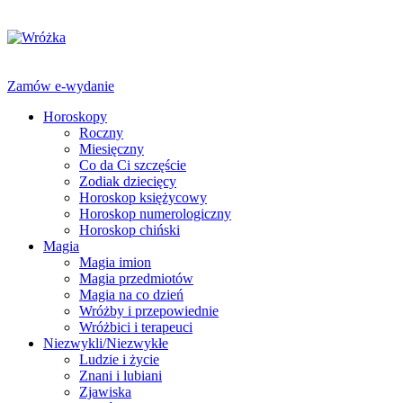
Zamów e-wydanie
Horoskopy
Roczny
Miesięczny
Co da Ci szczęście
Zodiak dziecięcy
Horoskop księżycowy
Horoskop numerologiczny
Horoskop chiński
Magia
Magia imion
Magia przedmiotów
Magia na co dzień
Wróżby i przepowiednie
Wróżbici i terapeuci
Niezwykli/Niezwykłe
Ludzie i życie
Znani i lubiani
Zjawiska