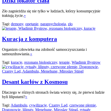
Dziki lokator ciała
Zło zagnieżdża się nie tylko w ludziach, którzy konsumpcyjnie
traktują życie.
»
Tagi:
demony,
opętanie,
parapsychologia,
zło
Kuracja z komputera
Organizm człowieka ma zdolność samooczyszczania i
samouzdrawiania.
»
Tagi:
kuracje,
rezonans biologiczny,
terapie,
Władimir Bystrow
Desant karłów z Kosmosu
Dlaczego w różnych stronach świata wierzy się, że pierwsi ludzie
byli liliputami?
»
Tagi:
Adambulu,
cywilizacje,
Czarny Ląd,
czerwone plemię,
Dogonowie,
liliputy,
Menehune,
Miroslav Stingl,
rytuały