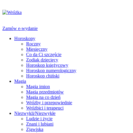
Zamów e-wydanie
Horoskopy
Roczny
Miesięczny
Co da Ci szczęście
Zodiak dziecięcy
Horoskop księżycowy
Horoskop numerologiczny
Horoskop chiński
Magia
Magia imion
Magia przedmiotów
Magia na co dzień
Wróżby i przepowiednie
Wróżbici i terapeuci
Niezwykli/Niezwykłe
Ludzie i życie
Znani i lubiani
Zjawiska