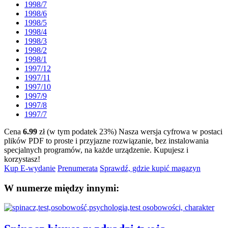
1998/7
1998/6
1998/5
1998/4
1998/3
1998/2
1998/1
1997/12
1997/11
1997/10
1997/9
1997/8
1997/7
Cena
6.99
zł (w tym podatek 23%)
Nasza wersja cyfrowa w postaci
plików PDF to proste i przyjazne rozwiązanie, bez instalowania
specjalnych programów, na każde urządzenie.
Kupujesz i
korzystasz!
Kup E-wydanie
Prenumerata
Sprawdź, gdzie kupić magazyn
W numerze między innymi: