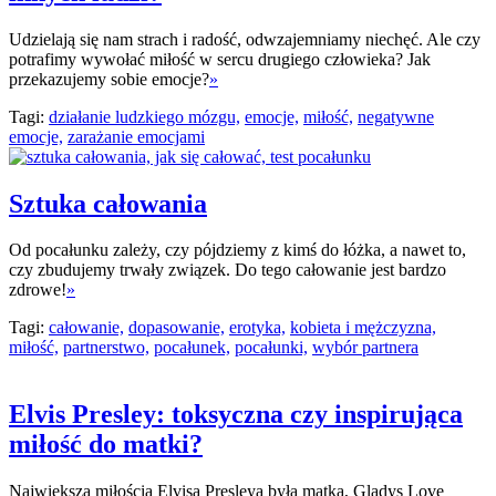
Udzielają się nam strach i radość, odwzajemniamy niechęć. Ale czy
potrafimy wywołać miłość w sercu drugiego człowieka? Jak
przekazujemy sobie emocje?
»
Tagi:
działanie ludzkiego mózgu,
emocje,
miłość,
negatywne
emocje,
zarażanie emocjami
Sztuka całowania
Od pocałunku zależy, czy pójdziemy z kimś do łóżka, a nawet to,
czy zbudujemy trwały związek. Do tego całowanie jest bardzo
zdrowe!
»
Tagi:
całowanie,
dopasowanie,
erotyka,
kobieta i mężczyzna,
miłość,
partnerstwo,
pocałunek,
pocałunki,
wybór partnera
Elvis Presley: toksyczna czy inspirująca
miłość do matki?
Największą miłością Elvisa Presleya była matka, Gladys Love