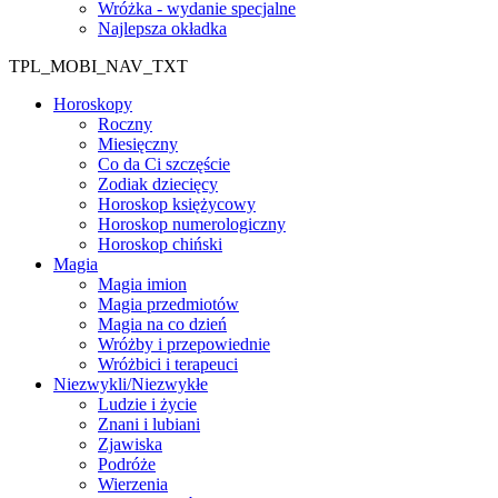
Wróżka - wydanie specjalne
Najlepsza okładka
TPL_MOBI_NAV_TXT
Horoskopy
Roczny
Miesięczny
Co da Ci szczęście
Zodiak dziecięcy
Horoskop księżycowy
Horoskop numerologiczny
Horoskop chiński
Magia
Magia imion
Magia przedmiotów
Magia na co dzień
Wróżby i przepowiednie
Wróżbici i terapeuci
Niezwykli/Niezwykłe
Ludzie i życie
Znani i lubiani
Zjawiska
Podróże
Wierzenia