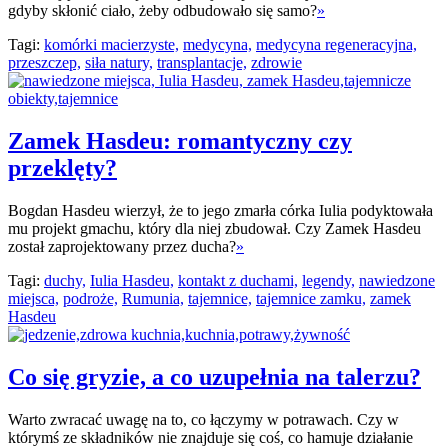
gdyby skłonić ciało, żeby odbudowało się samo?
»
Tagi:
komórki macierzyste,
medycyna,
medycyna regeneracyjna,
przeszczep,
siła natury,
transplantacje,
zdrowie
Zamek Hasdeu: romantyczny czy
przeklęty?
Bogdan Hasdeu wierzył, że to jego zmarła córka Iulia podyktowała
mu projekt gmachu, który dla niej zbudował. Czy Zamek Hasdeu
został zaprojektowany przez ducha?
»
Tagi:
duchy,
Iulia Hasdeu,
kontakt z duchami,
legendy,
nawiedzone
miejsca,
podroże,
Rumunia,
tajemnice,
tajemnice zamku,
zamek
Hasdeu
Co się gryzie, a co uzupełnia na talerzu?
Warto zwracać uwagę na to, co łączymy w potrawach. Czy w
którymś ze składników nie znajduje się coś, co hamuje działanie