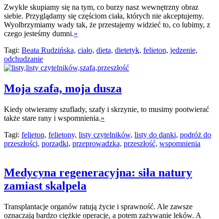
Zwykle skupiamy się na tym, co burzy nasz wewnętrzny obraz
siebie. Przyglądamy się częściom ciała, których nie akceptujemy.
Wyolbrzymiamy wady tak, że przestajemy widzieć to, co lubimy, z
czego jesteśmy dumni.
»
Tagi:
Beata Rudzińska,
ciało,
dieta,
dietetyk,
felieton,
jedzenie,
odchudzanie
Moja szafa, moja dusza
Kiedy otwieramy szuflady, szafy i skrzynie, to musimy pootwierać
także stare rany i wspomnienia.
»
Tagi:
felieton,
felietony,
listy czytelników,
listy do danki,
podróż do
przeszłości,
porządki,
przeprowadzka,
przeszłość,
wspomnienia
Medycyna regeneracyjna: siła natury
zamiast skalpela
Transplantacje organów ratują życie i sprawność. Ale zawsze
oznaczają bardzo ciężkie operacje, a potem zażywanie leków. A