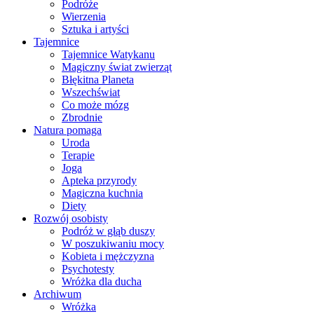
Podróże
Wierzenia
Sztuka i artyści
Tajemnice
Tajemnice Watykanu
Magiczny świat zwierząt
Błękitna Planeta
Wszechświat
Co może mózg
Zbrodnie
Natura pomaga
Uroda
Terapie
Joga
Apteka przyrody
Magiczna kuchnia
Diety
Rozwój osobisty
Podróż w głąb duszy
W poszukiwaniu mocy
Kobieta i mężczyzna
Psychotesty
Wróżka dla ducha
Archiwum
Wróżka