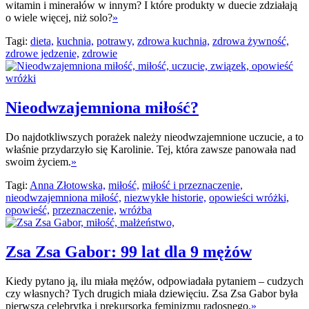
witamin i minerałów w innym? I które produkty w duecie zdziałają
o wiele więcej, niż solo?
»
Tagi:
dieta,
kuchnia,
potrawy,
zdrowa kuchnia,
zdrowa żywność,
zdrowe jedzenie,
zdrowie
Nieodwzajemniona miłość?
Do najdotkliwszych porażek należy nieodwzajemnione uczucie, a to
właśnie przydarzyło się Karolinie. Tej, która zawsze panowała nad
swoim życiem.
»
Tagi:
Anna Złotowska,
miłość,
miłość i przeznaczenie,
nieodwzajemniona miłość,
niezwykłe historie,
opowieści wróżki,
opowieść,
przeznaczenie,
wróżba
Zsa Zsa Gabor: 99 lat dla 9 mężów
Kiedy pytano ją, ilu miała mężów, odpowiadała pytaniem – cudzych
czy własnych? Tych drugich miała dziewięciu. Zsa Zsa Gabor była
pierwszą celebrytką i prekursorką feminizmu radosnego.
»