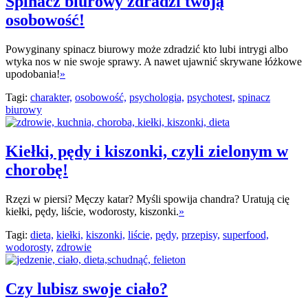
Spinacz biurowy zdradzi twoją
osobowość!
Powyginany spinacz biurowy może zdradzić kto lubi intrygi albo
wtyka nos w nie swoje sprawy. A nawet ujawnić skrywane łóżkowe
upodobania!
»
Tagi:
charakter,
osobowość,
psychologia,
psychotest,
spinacz
biurowy
Kiełki, pędy i kiszonki, czyli zielonym w
chorobę!
Rzęzi w piersi? Męczy katar? Myśli spowija chandra? Uratują cię
kiełki, pędy, liście, wodorosty, kiszonki.
»
Tagi:
dieta,
kiełki,
kiszonki,
liście,
pędy,
przepisy,
superfood,
wodorosty,
zdrowie
Czy lubisz swoje ciało?