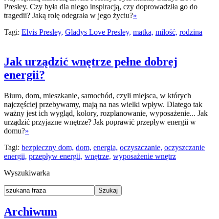
Presley. Czy była dla niego inspiracją, czy doprowadziła go do
tragedii? Jaką rolę odegrała w jego życiu?
»
Tagi:
Elvis Presley,
Gladys Love Presley,
matka,
miłość,
rodzina
Jak urządzić wnętrze pełne dobrej
energii?
Biuro, dom, mieszkanie, samochód, czyli miejsca, w których
najczęściej przebywamy, mają na nas wielki wpływ. Dlatego tak
ważny jest ich wygląd, kolory, rozplanowanie, wyposażenie... Jak
urządzić przyjazne wnętrze? Jak poprawić przepływ energii w
domu?
»
Tagi:
bezpieczny dom,
dom,
energia,
oczyszczanie,
oczyszczanie
energii,
przepływ energii,
wnętrze,
wyposażenie wnętrz
Wyszukiwarka
Archiwum