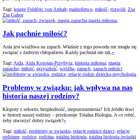
Tagi:
książę Frédéric von Anhalt,
małżeństwo,
miłość,
rozwód,
Zsa
Zsa Gabor
Jak pachnie miłość?
Ania jest wrażliwa na zapach. Właśnie z tego powodu nie mogła się
związać z żadnym chłopakiem. Każdy pachniał nie tak.
»
Tagi:
Aida,
Aida Kosojan-Przybysz,
historia miłosna,
magia
zapachu,
miłość,
przyszłość,
wróżba,
zapach,
zapach miłości
Problemy w związku: jak wpływa na nas
historia naszej rodziny?
Kłopoty z seksem, bezpłodność, nieporozumienia? Ich źródło tkwi
w historii naszej rodziny – przekonuje Totalna Biologia. A co robić,
żeby stworzyć dobry związek?
»
Tagi:
miłość,
problemy w związku,
relacje rodzice dzieci,
relacje
rodzinne,
rodzice,
rodzina,
totalna biologia,
totalna biologia związki