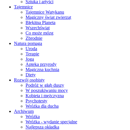
Sztuka i artyści
Tajemnice
Tajemnice Watykanu
Magiczny świat zwierząt
Błękitna Planeta
Wszechświat
Co może mózg
Zbrodnie
Natura pomaga
Uroda
Terapie
Joga
Apteka przyrody
Magiczna kuchnia
Diety
Rozwój osobisty
Podróż w głąb duszy
W poszukiwaniu mocy
Kobieta i mężczyzna
Psychotesty
Wróżka dla ducha
Archiwum
Wróżka
Wróżka - wydanie specjalne
Najlepsza okładka