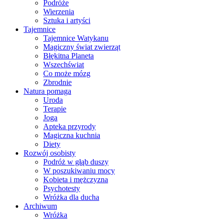
Podróże
Wierzenia
Sztuka i artyści
Tajemnice
Tajemnice Watykanu
Magiczny świat zwierząt
Błękitna Planeta
Wszechświat
Co może mózg
Zbrodnie
Natura pomaga
Uroda
Terapie
Joga
Apteka przyrody
Magiczna kuchnia
Diety
Rozwój osobisty
Podróż w głąb duszy
W poszukiwaniu mocy
Kobieta i mężczyzna
Psychotesty
Wróżka dla ducha
Archiwum
Wróżka