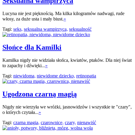
Seksualna wampirzyca
Lucyna nie jest pięknością. Ma kilka kilogramów nadwagi, rude
włosy, za duże usta i mały biust.
»
Tagi:
seks,
seksualna wampirzyca,
seksualność
Słońce dla Kamilki
Kamilka nigdy nie widziała słońca, kwiatów, ptaków. Dla niej świat
to zapachy i dźwięki...
»
Tagi:
niewidoma,
niewidome dziecko,
retinopatia
Ugodzona czarną magią
Nigdy nie wierzyła we wróżki, jasnowidzów i wszystkie te "czary",
o których czytała...
»
Tagi:
czarna magia,
czarownice,
czary,
nienawiść