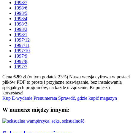
1998/7
1998/6
1998/5
1998/4
1998/3
1998/2
1998/1
1997/12
1997/11
1997/10
1997/9
1997/8
1997/7
Cena
6.99
zł (w tym podatek 23%)
Nasza wersja cyfrowa w postaci
plików PDF to proste i przyjazne rozwiązanie, bez instalowania
specjalnych programów, na każde urządzenie.
Kupujesz i
korzystasz!
Kup E-wydanie
Prenumerata
Sprawdź, gdzie kupić magazyn
W numerze między innymi: