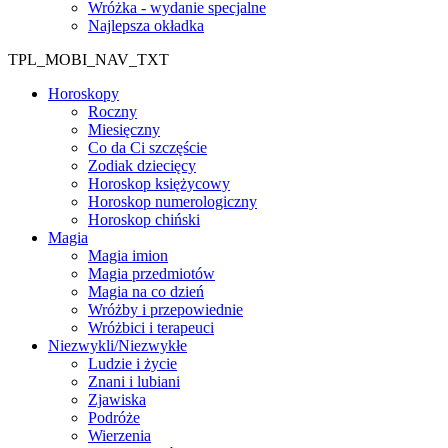
Wróżka - wydanie specjalne
Najlepsza okładka
TPL_MOBI_NAV_TXT
Horoskopy
Roczny
Miesięczny
Co da Ci szczęście
Zodiak dziecięcy
Horoskop księżycowy
Horoskop numerologiczny
Horoskop chiński
Magia
Magia imion
Magia przedmiotów
Magia na co dzień
Wróżby i przepowiednie
Wróżbici i terapeuci
Niezwykli/Niezwykłe
Ludzie i życie
Znani i lubiani
Zjawiska
Podróże
Wierzenia