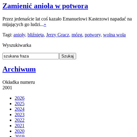
Zamienić anioła w potwora
Przez jedenaście lat coś kazało Emanuelowi Kastezowi napadać na
mijających go ludzi...
»
Tagi:
anioły,
bliźnięta,
Jerzy Gracz,
mózg,
potwory,
wolna wola
Wyszukiwarka
Archiwum
Okładka numeru
2001
2026
2025
2024
2023
2022
2021
2020
2019