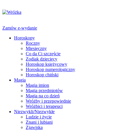
Zamów e-wydanie
Horoskopy
Roczny
Miesięczny
Co da Ci szczęście
Zodiak dziecięcy
Horoskop księżycowy
Horoskop numerologiczny
Horoskop chiński
Magia
Magia imion
Magia przedmiotów
Magia na co dzień
Wróżby i przepowiednie
Wróżbici i terapeuci
Niezwykli/Niezwykłe
Ludzie i życie
Znani i lubiani
Zjawiska