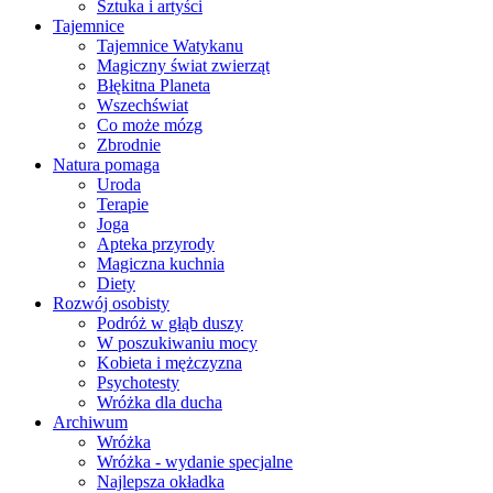
Sztuka i artyści
Tajemnice
Tajemnice Watykanu
Magiczny świat zwierząt
Błękitna Planeta
Wszechświat
Co może mózg
Zbrodnie
Natura pomaga
Uroda
Terapie
Joga
Apteka przyrody
Magiczna kuchnia
Diety
Rozwój osobisty
Podróż w głąb duszy
W poszukiwaniu mocy
Kobieta i mężczyzna
Psychotesty
Wróżka dla ducha
Archiwum
Wróżka
Wróżka - wydanie specjalne
Najlepsza okładka