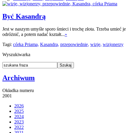
Być Kasandrą
Jest w naszym umyśle sporo śmieci i trochę złota. Trzeba umieć je
odróżnić, a potem nadać kształt...
»
Tagi:
córka Priama,
Kasandra,
przepowiednie,
wizje,
wizjonerzy
Wyszukiwarka
Archiwum
Okładka numeru
2001
2026
2025
2024
2023
2022
2021