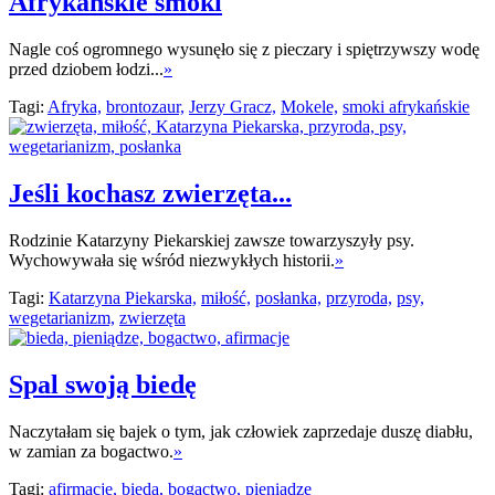
Afrykańskie smoki
Nagle coś ogromnego wysunęło się z pieczary i spiętrzywszy wodę
przed dziobem łodzi...
»
Tagi:
Afryka,
brontozaur,
Jerzy Gracz,
Mokele,
smoki afrykańskie
Jeśli kochasz zwierzęta...
Rodzinie Katarzyny Piekarskiej zawsze towarzyszyły psy.
Wychowywała się wśród niezwykłych historii.
»
Tagi:
Katarzyna Piekarska,
miłość,
posłanka,
przyroda,
psy,
wegetarianizm,
zwierzęta
Spal swoją biedę
Naczytałam się bajek o tym, jak człowiek zaprzedaje duszę diabłu,
w zamian za bogactwo.
»
Tagi:
afirmacje,
bieda,
bogactwo,
pieniądze