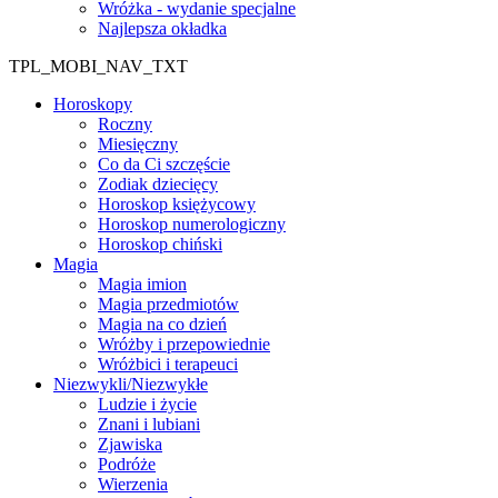
Wróżka - wydanie specjalne
Najlepsza okładka
TPL_MOBI_NAV_TXT
Horoskopy
Roczny
Miesięczny
Co da Ci szczęście
Zodiak dziecięcy
Horoskop księżycowy
Horoskop numerologiczny
Horoskop chiński
Magia
Magia imion
Magia przedmiotów
Magia na co dzień
Wróżby i przepowiednie
Wróżbici i terapeuci
Niezwykli/Niezwykłe
Ludzie i życie
Znani i lubiani
Zjawiska
Podróże
Wierzenia