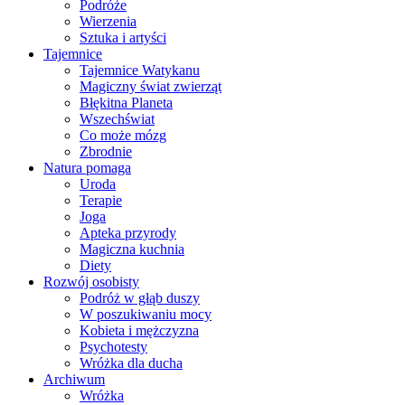
Podróże
Wierzenia
Sztuka i artyści
Tajemnice
Tajemnice Watykanu
Magiczny świat zwierząt
Błękitna Planeta
Wszechświat
Co może mózg
Zbrodnie
Natura pomaga
Uroda
Terapie
Joga
Apteka przyrody
Magiczna kuchnia
Diety
Rozwój osobisty
Podróż w głąb duszy
W poszukiwaniu mocy
Kobieta i mężczyzna
Psychotesty
Wróżka dla ducha
Archiwum
Wróżka