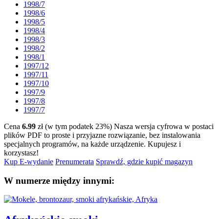
1998/7
1998/6
1998/5
1998/4
1998/3
1998/2
1998/1
1997/12
1997/11
1997/10
1997/9
1997/8
1997/7
Cena
6.99
zł (w tym podatek 23%)
Nasza wersja cyfrowa w postaci
plików PDF to proste i przyjazne rozwiązanie, bez instalowania
specjalnych programów, na każde urządzenie.
Kupujesz i
korzystasz!
Kup E-wydanie
Prenumerata
Sprawdź, gdzie kupić magazyn
W numerze między innymi: