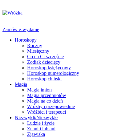
Zamów e-wydanie
Horoskopy
Roczny
Miesięczny
Co da Ci szczęście
Zodiak dziecięcy
Horoskop księżycowy
Horoskop numerologiczny
Horoskop chiński
Magia
Magia imion
Magia przedmiotów
Magia na co dzień
Wróżby i przepowiednie
Wróżbici i terapeuci
Niezwykli/Niezwykłe
Ludzie i życie
Znani i lubiani
Zjawiska