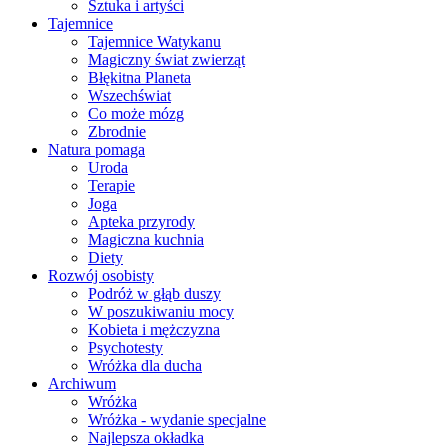
Sztuka i artyści
Tajemnice
Tajemnice Watykanu
Magiczny świat zwierząt
Błękitna Planeta
Wszechświat
Co może mózg
Zbrodnie
Natura pomaga
Uroda
Terapie
Joga
Apteka przyrody
Magiczna kuchnia
Diety
Rozwój osobisty
Podróż w głąb duszy
W poszukiwaniu mocy
Kobieta i mężczyzna
Psychotesty
Wróżka dla ducha
Archiwum
Wróżka
Wróżka - wydanie specjalne
Najlepsza okładka