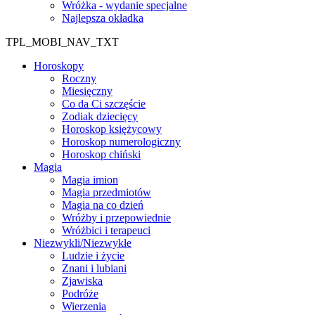
Wróżka - wydanie specjalne
Najlepsza okładka
TPL_MOBI_NAV_TXT
Horoskopy
Roczny
Miesięczny
Co da Ci szczęście
Zodiak dziecięcy
Horoskop księżycowy
Horoskop numerologiczny
Horoskop chiński
Magia
Magia imion
Magia przedmiotów
Magia na co dzień
Wróżby i przepowiednie
Wróżbici i terapeuci
Niezwykli/Niezwykłe
Ludzie i życie
Znani i lubiani
Zjawiska
Podróże
Wierzenia