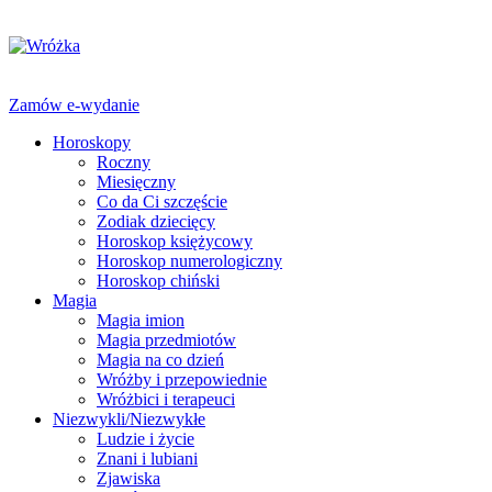
Zamów e-wydanie
Horoskopy
Roczny
Miesięczny
Co da Ci szczęście
Zodiak dziecięcy
Horoskop księżycowy
Horoskop numerologiczny
Horoskop chiński
Magia
Magia imion
Magia przedmiotów
Magia na co dzień
Wróżby i przepowiednie
Wróżbici i terapeuci
Niezwykli/Niezwykłe
Ludzie i życie
Znani i lubiani
Zjawiska