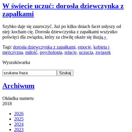
W świecie uczuć: dorosła dziewczynka z
zapałkami
Szybko daje się zauroczyć. Już po kilku dniach facet usłyszy od
niej: kocham cię. Dorosła dziewczynka z zapałkami wszystko
poświęci dla związku, który za chwilę okaże się iluzją.
»
Tagi:
dorosła dziewczynka z zapałkami,
emocje,
kobieta i
mężczyzna,
miłość,
psychologia,
relacje,
uczucia,
związek
Wyszukiwarka
Archiwum
Okładka numeru
2018
2026
2025
2024
2023