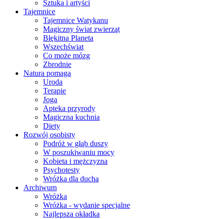
Sztuka i artyści
Tajemnice
Tajemnice Watykanu
Magiczny świat zwierząt
Błękitna Planeta
Wszechświat
Co może mózg
Zbrodnie
Natura pomaga
Uroda
Terapie
Joga
Apteka przyrody
Magiczna kuchnia
Diety
Rozwój osobisty
Podróż w głąb duszy
W poszukiwaniu mocy
Kobieta i mężczyzna
Psychotesty
Wróżka dla ducha
Archiwum
Wróżka
Wróżka - wydanie specjalne
Najlepsza okładka