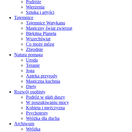
Podróże
Wierzenia
Sztuka i artyści
Tajemnice
Tajemnice Watykanu
Magiczny świat zwierząt
Błękitna Planeta
Wszechświat
Co może mózg
Zbrodnie
Natura pomaga
Uroda
Terapie
Joga
Apteka przyrody
Magiczna kuchnia
Diety
Rozwój osobisty
Podróż w głąb duszy
W poszukiwaniu mocy
Kobieta i mężczyzna
Psychotesty
Wróżka dla ducha
Archiwum
Wróżka