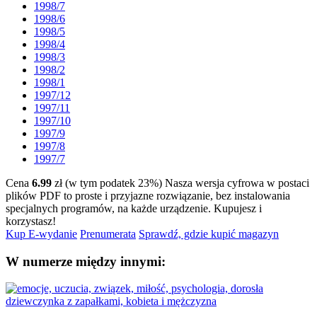
1998/7
1998/6
1998/5
1998/4
1998/3
1998/2
1998/1
1997/12
1997/11
1997/10
1997/9
1997/8
1997/7
Cena
6.99
zł (w tym podatek 23%)
Nasza wersja cyfrowa w postaci
plików PDF to proste i przyjazne rozwiązanie, bez instalowania
specjalnych programów, na każde urządzenie.
Kupujesz i
korzystasz!
Kup E-wydanie
Prenumerata
Sprawdź, gdzie kupić magazyn
W numerze między innymi: