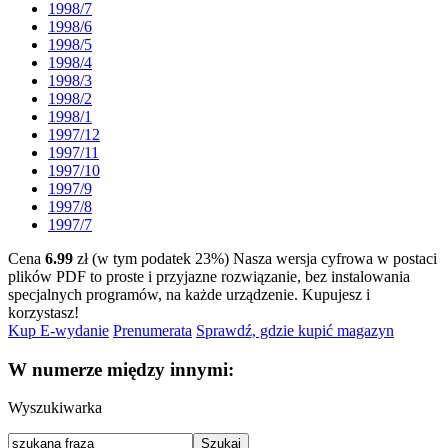
1998/7
1998/6
1998/5
1998/4
1998/3
1998/2
1998/1
1997/12
1997/11
1997/10
1997/9
1997/8
1997/7
Cena
6.99
zł (w tym podatek 23%)
Nasza wersja cyfrowa w postaci
plików PDF to proste i przyjazne rozwiązanie, bez instalowania
specjalnych programów, na każde urządzenie.
Kupujesz i
korzystasz!
Kup E-wydanie
Prenumerata
Sprawdź, gdzie kupić magazyn
W numerze między innymi:
Wyszukiwarka