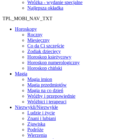
Wróżka - wydanie specjalne
Najlepsza okładka
TPL_MOBI_NAV_TXT
Horoskopy
Roczny
Miesięczny
Co da Ci szczęście
Zodiak dziecięcy
Horoskop księżycowy
Horoskop numerologiczny
Horoskop chiński
Magia
Magia imion
Magia przedmiotów
Magia na co dzień
Wróżby i przepowiednie
Wróżbici i terapeuci
Niezwykli/Niezwykłe
Ludzie i życie
Znani i lubiani
Zjawiska
Podróże
Wierzenia