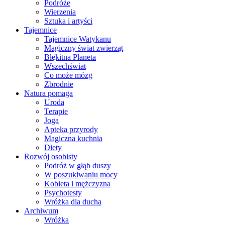
Podróże
Wierzenia
Sztuka i artyści
Tajemnice
Tajemnice Watykanu
Magiczny świat zwierząt
Błękitna Planeta
Wszechświat
Co może mózg
Zbrodnie
Natura pomaga
Uroda
Terapie
Joga
Apteka przyrody
Magiczna kuchnia
Diety
Rozwój osobisty
Podróż w głąb duszy
W poszukiwaniu mocy
Kobieta i mężczyzna
Psychotesty
Wróżka dla ducha
Archiwum
Wróżka