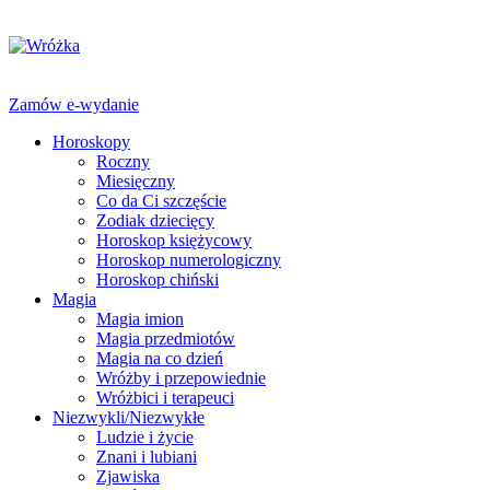
Zamów e-wydanie
Horoskopy
Roczny
Miesięczny
Co da Ci szczęście
Zodiak dziecięcy
Horoskop księżycowy
Horoskop numerologiczny
Horoskop chiński
Magia
Magia imion
Magia przedmiotów
Magia na co dzień
Wróżby i przepowiednie
Wróżbici i terapeuci
Niezwykli/Niezwykłe
Ludzie i życie
Znani i lubiani
Zjawiska