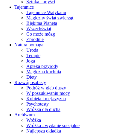
Sztuka i artyści
Tajemnice
Tajemnice Watykanu
Magiczny świat zwierząt
Błękitna Planeta
Wszechświat
Co może mózg
Zbrodnie
Natura pomaga
Uroda
Terapie
Joga
Apteka przyrody
Magiczna kuchnia
Diety
Rozwój osobisty
Podróż w głąb duszy
W poszukiwaniu mocy
Kobieta i mężczyzna
Psychotesty
Wróżka dla ducha
Archiwum
Wróżka
Wróżka - wydanie specjalne
Najlepsza okładka