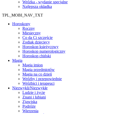
Wróżka - wydanie specjalne
Najlepsza okładka
TPL_MOBI_NAV_TXT
Horoskopy
Roczny
Miesięczny
Co da Ci szczęście
Zodiak dziecięcy
Horoskop księżycowy
Horoskop numerologiczny
Horoskop chiński
Magia
Magia imion
Magia przedmiotów
Magia na co dzień
Wróżby i przepowiednie
Wróżbici i terapeuci
Niezwykli/Niezwykłe
Ludzie i życie
Znani i lubiani
Zjawiska
Podróże
Wierzenia