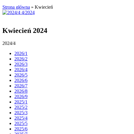
Strona główna
»
Kwiecień
Kwiecień 2024
2024/4
2026/1
2026/2
2026/3
2026/4
2026/5
2026/6
2026/7
2026/8
2026/9
2025/1
2025/2
2025/3
2025/4
2025/5
2025/6