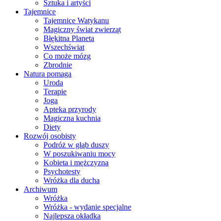
Sztuka i artyści
Tajemnice
Tajemnice Watykanu
Magiczny świat zwierząt
Błękitna Planeta
Wszechświat
Co może mózg
Zbrodnie
Natura pomaga
Uroda
Terapie
Joga
Apteka przyrody
Magiczna kuchnia
Diety
Rozwój osobisty
Podróż w głąb duszy
W poszukiwaniu mocy
Kobieta i mężczyzna
Psychotesty
Wróżka dla ducha
Archiwum
Wróżka
Wróżka - wydanie specjalne
Najlepsza okładka