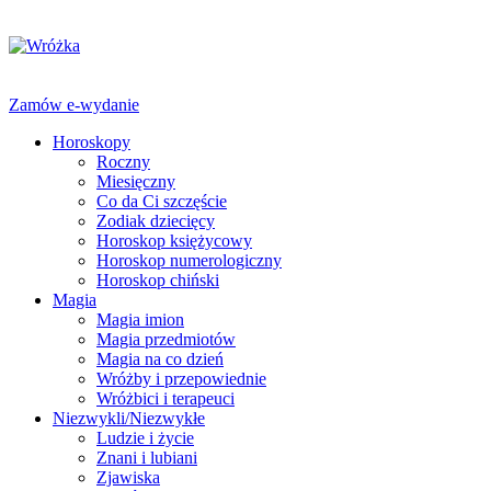
Zamów e-wydanie
Horoskopy
Roczny
Miesięczny
Co da Ci szczęście
Zodiak dziecięcy
Horoskop księżycowy
Horoskop numerologiczny
Horoskop chiński
Magia
Magia imion
Magia przedmiotów
Magia na co dzień
Wróżby i przepowiednie
Wróżbici i terapeuci
Niezwykli/Niezwykłe
Ludzie i życie
Znani i lubiani
Zjawiska