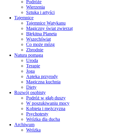
Podróże
Wierzenia
Sztuka i artyści
Tajemnice
Tajemnice Watykanu
Magiczny świat zwierząt
Błękitna Planeta
Wszechświat
Co może mózg
Zbrodnie
Natura pomaga
Uroda
Terapie
Joga
Apteka przyrody
Magiczna kuchnia
Diety
Rozwój osobisty
Podróż w głąb duszy
W poszukiwaniu mocy
Kobieta i mężczyzna
Psychotesty
Wróżka dla ducha
Archiwum
Wróżka