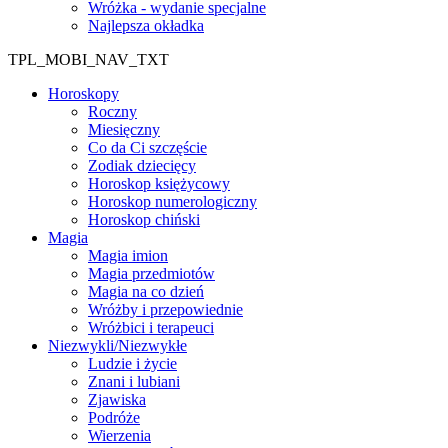
Wróżka - wydanie specjalne
Najlepsza okładka
TPL_MOBI_NAV_TXT
Horoskopy
Roczny
Miesięczny
Co da Ci szczęście
Zodiak dziecięcy
Horoskop księżycowy
Horoskop numerologiczny
Horoskop chiński
Magia
Magia imion
Magia przedmiotów
Magia na co dzień
Wróżby i przepowiednie
Wróżbici i terapeuci
Niezwykli/Niezwykłe
Ludzie i życie
Znani i lubiani
Zjawiska
Podróże
Wierzenia