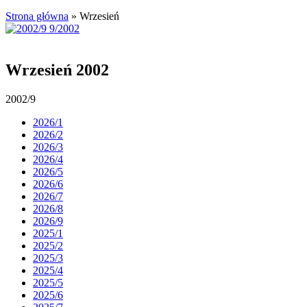
Strona główna
»
Wrzesień
Wrzesień 2002
2002/9
2026/1
2026/2
2026/3
2026/4
2026/5
2026/6
2026/7
2026/8
2026/9
2025/1
2025/2
2025/3
2025/4
2025/5
2025/6