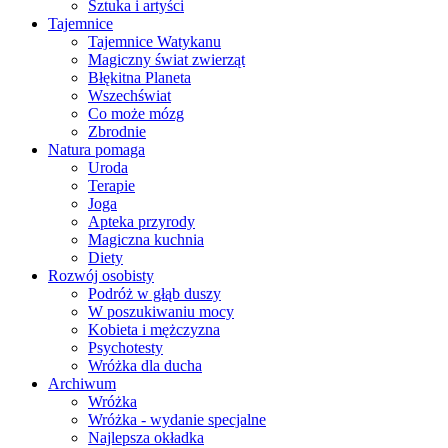
Sztuka i artyści
Tajemnice
Tajemnice Watykanu
Magiczny świat zwierząt
Błękitna Planeta
Wszechświat
Co może mózg
Zbrodnie
Natura pomaga
Uroda
Terapie
Joga
Apteka przyrody
Magiczna kuchnia
Diety
Rozwój osobisty
Podróż w głąb duszy
W poszukiwaniu mocy
Kobieta i mężczyzna
Psychotesty
Wróżka dla ducha
Archiwum
Wróżka
Wróżka - wydanie specjalne
Najlepsza okładka