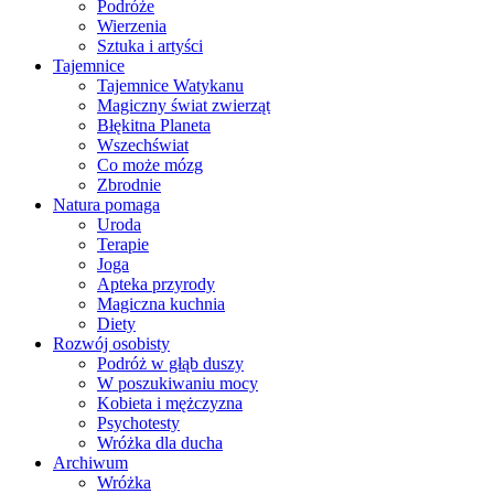
Podróże
Wierzenia
Sztuka i artyści
Tajemnice
Tajemnice Watykanu
Magiczny świat zwierząt
Błękitna Planeta
Wszechświat
Co może mózg
Zbrodnie
Natura pomaga
Uroda
Terapie
Joga
Apteka przyrody
Magiczna kuchnia
Diety
Rozwój osobisty
Podróż w głąb duszy
W poszukiwaniu mocy
Kobieta i mężczyzna
Psychotesty
Wróżka dla ducha
Archiwum
Wróżka