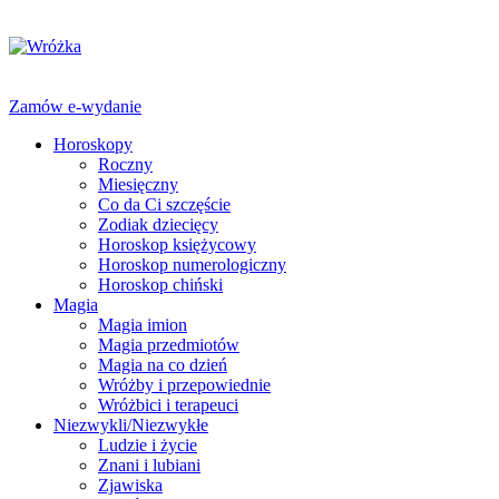
Zamów e-wydanie
Horoskopy
Roczny
Miesięczny
Co da Ci szczęście
Zodiak dziecięcy
Horoskop księżycowy
Horoskop numerologiczny
Horoskop chiński
Magia
Magia imion
Magia przedmiotów
Magia na co dzień
Wróżby i przepowiednie
Wróżbici i terapeuci
Niezwykli/Niezwykłe
Ludzie i życie
Znani i lubiani
Zjawiska