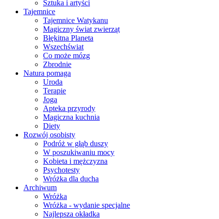
Sztuka i artyści
Tajemnice
Tajemnice Watykanu
Magiczny świat zwierząt
Błękitna Planeta
Wszechświat
Co może mózg
Zbrodnie
Natura pomaga
Uroda
Terapie
Joga
Apteka przyrody
Magiczna kuchnia
Diety
Rozwój osobisty
Podróż w głąb duszy
W poszukiwaniu mocy
Kobieta i mężczyzna
Psychotesty
Wróżka dla ducha
Archiwum
Wróżka
Wróżka - wydanie specjalne
Najlepsza okładka