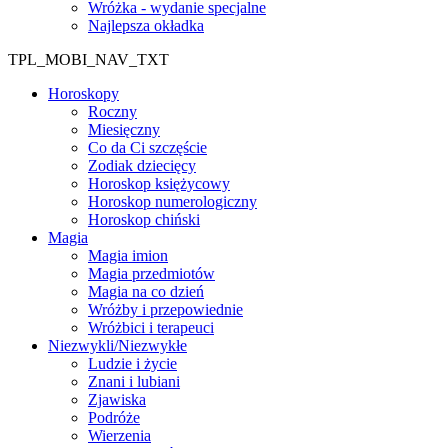
Wróżka - wydanie specjalne
Najlepsza okładka
TPL_MOBI_NAV_TXT
Horoskopy
Roczny
Miesięczny
Co da Ci szczęście
Zodiak dziecięcy
Horoskop księżycowy
Horoskop numerologiczny
Horoskop chiński
Magia
Magia imion
Magia przedmiotów
Magia na co dzień
Wróżby i przepowiednie
Wróżbici i terapeuci
Niezwykli/Niezwykłe
Ludzie i życie
Znani i lubiani
Zjawiska
Podróże
Wierzenia