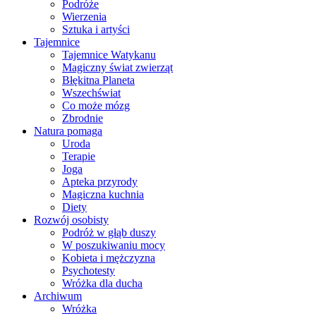
Podróże
Wierzenia
Sztuka i artyści
Tajemnice
Tajemnice Watykanu
Magiczny świat zwierząt
Błękitna Planeta
Wszechświat
Co może mózg
Zbrodnie
Natura pomaga
Uroda
Terapie
Joga
Apteka przyrody
Magiczna kuchnia
Diety
Rozwój osobisty
Podróż w głąb duszy
W poszukiwaniu mocy
Kobieta i mężczyzna
Psychotesty
Wróżka dla ducha
Archiwum
Wróżka