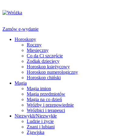
Zamów e-wydanie
Horoskopy
Roczny
Miesięczny
Co da Ci szczęście
Zodiak dziecięcy
Horoskop księżycowy
Horoskop numerologiczny
Horoskop chiński
Magia
Magia imion
Magia przedmiotów
Magia na co dzień
Wróżby i przepowiednie
Wróżbici i terapeuci
Niezwykli/Niezwykłe
Ludzie i życie
Znani i lubiani
Zjawiska