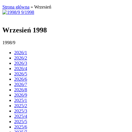
Strona główna
»
Wrzesień
Wrzesień 1998
1998/9
2026/1
2026/2
2026/3
2026/4
2026/5
2026/6
2026/7
2026/8
2026/9
2025/1
2025/2
2025/3
2025/4
2025/5
2025/6