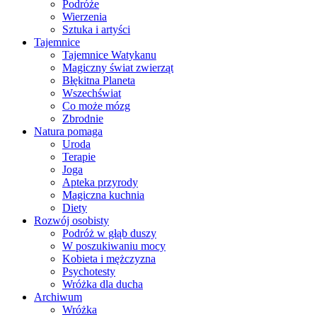
Podróże
Wierzenia
Sztuka i artyści
Tajemnice
Tajemnice Watykanu
Magiczny świat zwierząt
Błękitna Planeta
Wszechświat
Co może mózg
Zbrodnie
Natura pomaga
Uroda
Terapie
Joga
Apteka przyrody
Magiczna kuchnia
Diety
Rozwój osobisty
Podróż w głąb duszy
W poszukiwaniu mocy
Kobieta i mężczyzna
Psychotesty
Wróżka dla ducha
Archiwum
Wróżka