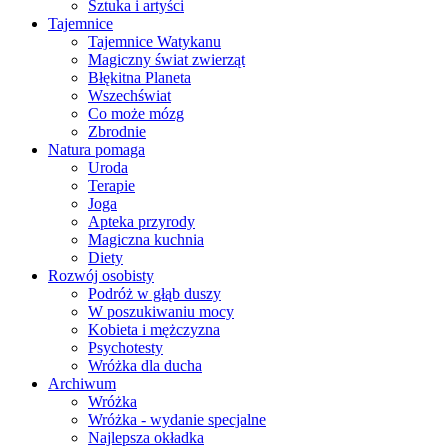
Sztuka i artyści
Tajemnice
Tajemnice Watykanu
Magiczny świat zwierząt
Błękitna Planeta
Wszechświat
Co może mózg
Zbrodnie
Natura pomaga
Uroda
Terapie
Joga
Apteka przyrody
Magiczna kuchnia
Diety
Rozwój osobisty
Podróż w głąb duszy
W poszukiwaniu mocy
Kobieta i mężczyzna
Psychotesty
Wróżka dla ducha
Archiwum
Wróżka
Wróżka - wydanie specjalne
Najlepsza okładka