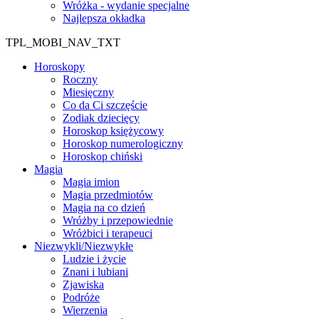
Wróżka - wydanie specjalne
Najlepsza okładka
TPL_MOBI_NAV_TXT
Horoskopy
Roczny
Miesięczny
Co da Ci szczęście
Zodiak dziecięcy
Horoskop księżycowy
Horoskop numerologiczny
Horoskop chiński
Magia
Magia imion
Magia przedmiotów
Magia na co dzień
Wróżby i przepowiednie
Wróżbici i terapeuci
Niezwykli/Niezwykłe
Ludzie i życie
Znani i lubiani
Zjawiska
Podróże
Wierzenia