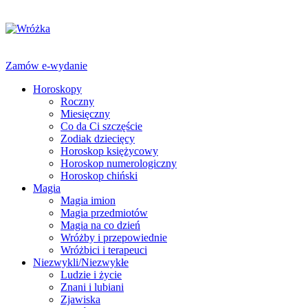
Zamów e-wydanie
Horoskopy
Roczny
Miesięczny
Co da Ci szczęście
Zodiak dziecięcy
Horoskop księżycowy
Horoskop numerologiczny
Horoskop chiński
Magia
Magia imion
Magia przedmiotów
Magia na co dzień
Wróżby i przepowiednie
Wróżbici i terapeuci
Niezwykli/Niezwykłe
Ludzie i życie
Znani i lubiani
Zjawiska