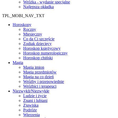
Wróżka - wydanie specjalne
Najlepsza okładka
TPL_MOBI_NAV_TXT
Horoskopy
Roczny
Miesięczny
Co da Ci szczęście
Zodiak dziecięcy
Horoskop księżycowy
Horoskop numerologiczny
Horoskop chiński
Magia
Magia imion
Magia przedmiotów
Magia na co dzień
Wróżby i przepowiednie
Wróżbici i terapeuci
Niezwykli/Niezwykłe
Ludzie i życie
Znani i lubiani
Zjawiska
Podróże
Wierzenia