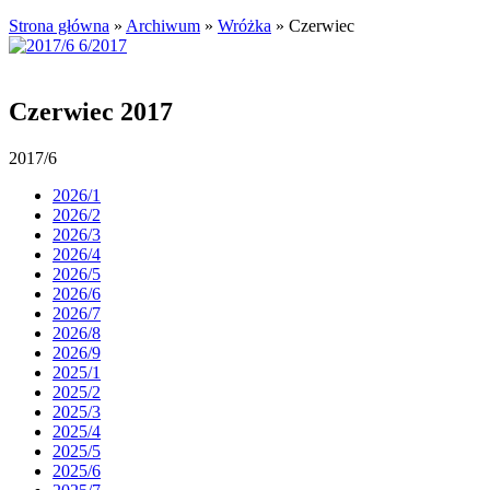
Strona główna
»
Archiwum
»
Wróżka
»
Czerwiec
Czerwiec 2017
2017/6
2026/1
2026/2
2026/3
2026/4
2026/5
2026/6
2026/7
2026/8
2026/9
2025/1
2025/2
2025/3
2025/4
2025/5
2025/6