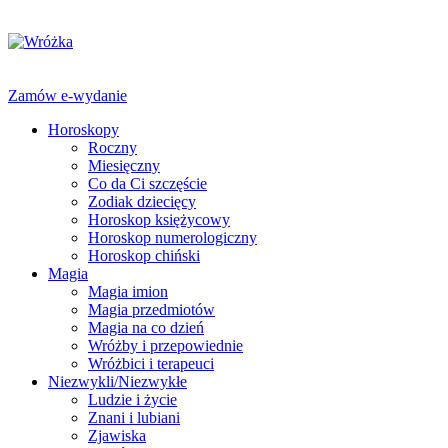
Zamów e-wydanie
Horoskopy
Roczny
Miesięczny
Co da Ci szczęście
Zodiak dziecięcy
Horoskop księżycowy
Horoskop numerologiczny
Horoskop chiński
Magia
Magia imion
Magia przedmiotów
Magia na co dzień
Wróżby i przepowiednie
Wróżbici i terapeuci
Niezwykli/Niezwykłe
Ludzie i życie
Znani i lubiani
Zjawiska