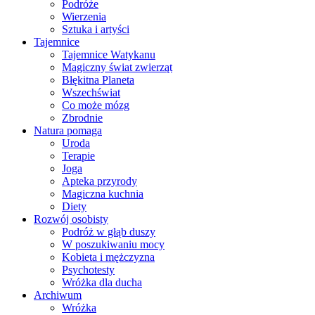
Podróże
Wierzenia
Sztuka i artyści
Tajemnice
Tajemnice Watykanu
Magiczny świat zwierząt
Błękitna Planeta
Wszechświat
Co może mózg
Zbrodnie
Natura pomaga
Uroda
Terapie
Joga
Apteka przyrody
Magiczna kuchnia
Diety
Rozwój osobisty
Podróż w głąb duszy
W poszukiwaniu mocy
Kobieta i mężczyzna
Psychotesty
Wróżka dla ducha
Archiwum
Wróżka