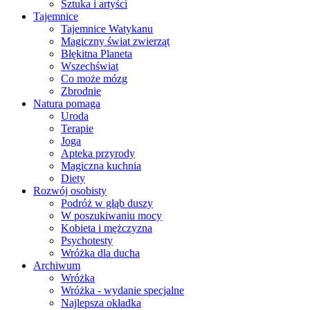
Sztuka i artyści
Tajemnice
Tajemnice Watykanu
Magiczny świat zwierząt
Błękitna Planeta
Wszechświat
Co może mózg
Zbrodnie
Natura pomaga
Uroda
Terapie
Joga
Apteka przyrody
Magiczna kuchnia
Diety
Rozwój osobisty
Podróż w głąb duszy
W poszukiwaniu mocy
Kobieta i mężczyzna
Psychotesty
Wróżka dla ducha
Archiwum
Wróżka
Wróżka - wydanie specjalne
Najlepsza okładka