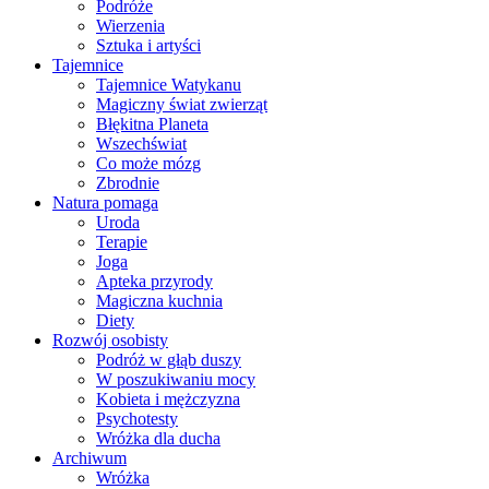
Podróże
Wierzenia
Sztuka i artyści
Tajemnice
Tajemnice Watykanu
Magiczny świat zwierząt
Błękitna Planeta
Wszechświat
Co może mózg
Zbrodnie
Natura pomaga
Uroda
Terapie
Joga
Apteka przyrody
Magiczna kuchnia
Diety
Rozwój osobisty
Podróż w głąb duszy
W poszukiwaniu mocy
Kobieta i mężczyzna
Psychotesty
Wróżka dla ducha
Archiwum
Wróżka