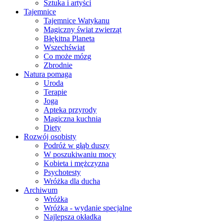
Sztuka i artyści
Tajemnice
Tajemnice Watykanu
Magiczny świat zwierząt
Błękitna Planeta
Wszechświat
Co może mózg
Zbrodnie
Natura pomaga
Uroda
Terapie
Joga
Apteka przyrody
Magiczna kuchnia
Diety
Rozwój osobisty
Podróż w głąb duszy
W poszukiwaniu mocy
Kobieta i mężczyzna
Psychotesty
Wróżka dla ducha
Archiwum
Wróżka
Wróżka - wydanie specjalne
Najlepsza okładka