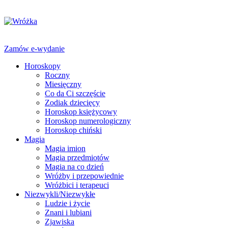
Zamów e-wydanie
Horoskopy
Roczny
Miesięczny
Co da Ci szczęście
Zodiak dziecięcy
Horoskop księżycowy
Horoskop numerologiczny
Horoskop chiński
Magia
Magia imion
Magia przedmiotów
Magia na co dzień
Wróżby i przepowiednie
Wróżbici i terapeuci
Niezwykli/Niezwykłe
Ludzie i życie
Znani i lubiani
Zjawiska