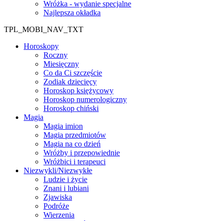
Wróżka - wydanie specjalne
Najlepsza okładka
TPL_MOBI_NAV_TXT
Horoskopy
Roczny
Miesięczny
Co da Ci szczęście
Zodiak dziecięcy
Horoskop księżycowy
Horoskop numerologiczny
Horoskop chiński
Magia
Magia imion
Magia przedmiotów
Magia na co dzień
Wróżby i przepowiednie
Wróżbici i terapeuci
Niezwykli/Niezwykłe
Ludzie i życie
Znani i lubiani
Zjawiska
Podróże
Wierzenia