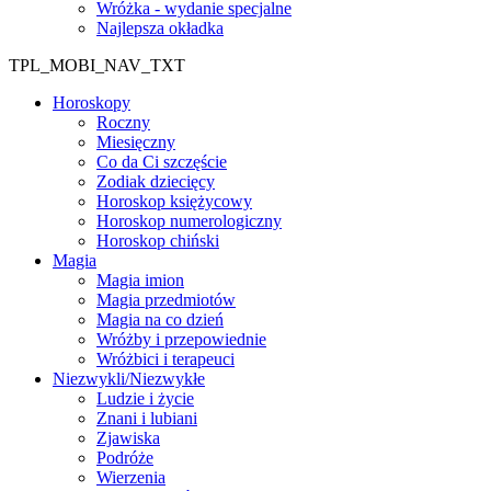
Wróżka - wydanie specjalne
Najlepsza okładka
TPL_MOBI_NAV_TXT
Horoskopy
Roczny
Miesięczny
Co da Ci szczęście
Zodiak dziecięcy
Horoskop księżycowy
Horoskop numerologiczny
Horoskop chiński
Magia
Magia imion
Magia przedmiotów
Magia na co dzień
Wróżby i przepowiednie
Wróżbici i terapeuci
Niezwykli/Niezwykłe
Ludzie i życie
Znani i lubiani
Zjawiska
Podróże
Wierzenia