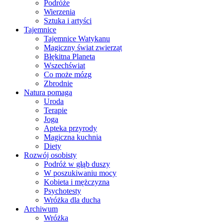
Podróże
Wierzenia
Sztuka i artyści
Tajemnice
Tajemnice Watykanu
Magiczny świat zwierząt
Błękitna Planeta
Wszechświat
Co może mózg
Zbrodnie
Natura pomaga
Uroda
Terapie
Joga
Apteka przyrody
Magiczna kuchnia
Diety
Rozwój osobisty
Podróż w głąb duszy
W poszukiwaniu mocy
Kobieta i mężczyzna
Psychotesty
Wróżka dla ducha
Archiwum
Wróżka