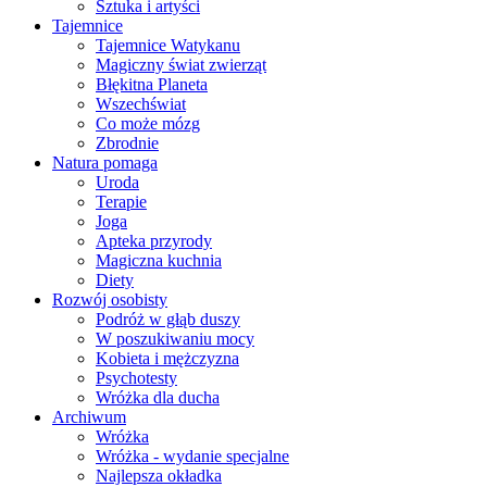
Sztuka i artyści
Tajemnice
Tajemnice Watykanu
Magiczny świat zwierząt
Błękitna Planeta
Wszechświat
Co może mózg
Zbrodnie
Natura pomaga
Uroda
Terapie
Joga
Apteka przyrody
Magiczna kuchnia
Diety
Rozwój osobisty
Podróż w głąb duszy
W poszukiwaniu mocy
Kobieta i mężczyzna
Psychotesty
Wróżka dla ducha
Archiwum
Wróżka
Wróżka - wydanie specjalne
Najlepsza okładka