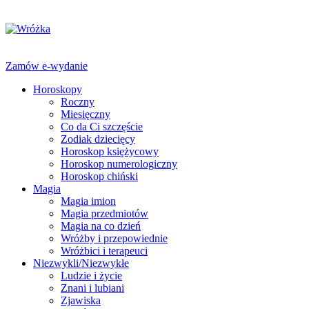
Zamów e-wydanie
Horoskopy
Roczny
Miesięczny
Co da Ci szczęście
Zodiak dziecięcy
Horoskop księżycowy
Horoskop numerologiczny
Horoskop chiński
Magia
Magia imion
Magia przedmiotów
Magia na co dzień
Wróżby i przepowiednie
Wróżbici i terapeuci
Niezwykli/Niezwykłe
Ludzie i życie
Znani i lubiani
Zjawiska