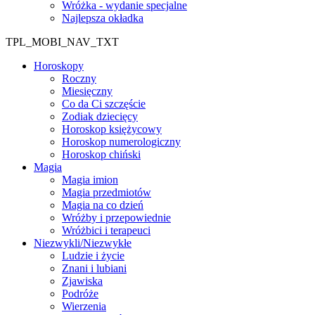
Wróżka - wydanie specjalne
Najlepsza okładka
TPL_MOBI_NAV_TXT
Horoskopy
Roczny
Miesięczny
Co da Ci szczęście
Zodiak dziecięcy
Horoskop księżycowy
Horoskop numerologiczny
Horoskop chiński
Magia
Magia imion
Magia przedmiotów
Magia na co dzień
Wróżby i przepowiednie
Wróżbici i terapeuci
Niezwykli/Niezwykłe
Ludzie i życie
Znani i lubiani
Zjawiska
Podróże
Wierzenia