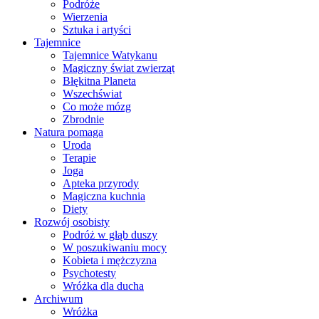
Podróże
Wierzenia
Sztuka i artyści
Tajemnice
Tajemnice Watykanu
Magiczny świat zwierząt
Błękitna Planeta
Wszechświat
Co może mózg
Zbrodnie
Natura pomaga
Uroda
Terapie
Joga
Apteka przyrody
Magiczna kuchnia
Diety
Rozwój osobisty
Podróż w głąb duszy
W poszukiwaniu mocy
Kobieta i mężczyzna
Psychotesty
Wróżka dla ducha
Archiwum
Wróżka