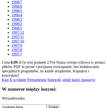
1998/7
1998/6
1998/5
1998/4
1998/3
1998/2
1998/1
1997/12
1997/11
1997/10
1997/9
1997/8
1997/7
Cena
6.99
zł (w tym podatek 23%)
Nasza wersja cyfrowa w postaci
plików PDF to proste i przyjazne rozwiązanie, bez instalowania
specjalnych programów, na każde urządzenie.
Kupujesz i
korzystasz!
Kup E-wydanie
Prenumerata
Sprawdź, gdzie kupić magazyn
W numerze między innymi:
Wyszukiwarka