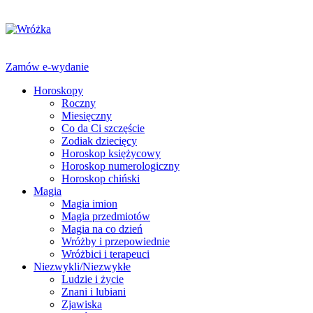
Zamów e-wydanie
Horoskopy
Roczny
Miesięczny
Co da Ci szczęście
Zodiak dziecięcy
Horoskop księżycowy
Horoskop numerologiczny
Horoskop chiński
Magia
Magia imion
Magia przedmiotów
Magia na co dzień
Wróżby i przepowiednie
Wróżbici i terapeuci
Niezwykli/Niezwykłe
Ludzie i życie
Znani i lubiani
Zjawiska