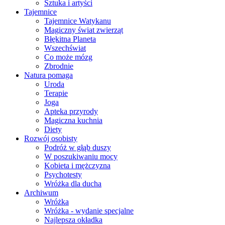
Sztuka i artyści
Tajemnice
Tajemnice Watykanu
Magiczny świat zwierząt
Błękitna Planeta
Wszechświat
Co może mózg
Zbrodnie
Natura pomaga
Uroda
Terapie
Joga
Apteka przyrody
Magiczna kuchnia
Diety
Rozwój osobisty
Podróż w głąb duszy
W poszukiwaniu mocy
Kobieta i mężczyzna
Psychotesty
Wróżka dla ducha
Archiwum
Wróżka
Wróżka - wydanie specjalne
Najlepsza okładka