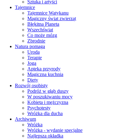
Sztuka i artyści
Tajemnice
Tajemnice Watykanu
Magiczny świat zwierząt
Błękitna Planeta
Wszechświat
Co może mózg
Zbrodnie
Natura pomaga
Uroda
Terapie
Joga
Apteka przyrody
Magiczna kuchnia
Diety
Rozwój osobisty
Podróż w głąb duszy
W poszukiwaniu mocy
Kobieta i mężczyzna
Psychotesty
Wróżka dla ducha
Archiwum
Wróżka
Wróżka - wydanie specjalne
Najlepsza okładka