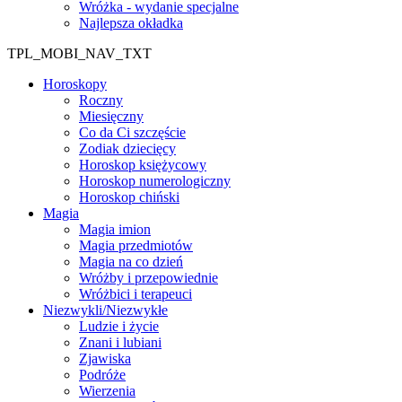
Wróżka - wydanie specjalne
Najlepsza okładka
TPL_MOBI_NAV_TXT
Horoskopy
Roczny
Miesięczny
Co da Ci szczęście
Zodiak dziecięcy
Horoskop księżycowy
Horoskop numerologiczny
Horoskop chiński
Magia
Magia imion
Magia przedmiotów
Magia na co dzień
Wróżby i przepowiednie
Wróżbici i terapeuci
Niezwykli/Niezwykłe
Ludzie i życie
Znani i lubiani
Zjawiska
Podróże
Wierzenia