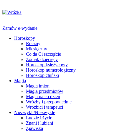
Zamów e-wydanie
Horoskopy
Roczny
Miesięczny
Co da Ci szczęście
Zodiak dziecięcy
Horoskop księżycowy
Horoskop numerologiczny
Horoskop chiński
Magia
Magia imion
Magia przedmiotów
Magia na co dzień
Wróżby i przepowiednie
Wróżbici i terapeuci
Niezwykli/Niezwykłe
Ludzie i życie
Znani i lubiani
Zjawiska