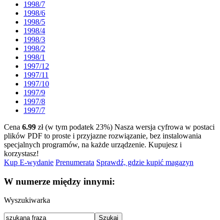
1998/7
1998/6
1998/5
1998/4
1998/3
1998/2
1998/1
1997/12
1997/11
1997/10
1997/9
1997/8
1997/7
Cena
6.99
zł (w tym podatek 23%)
Nasza wersja cyfrowa w postaci
plików PDF to proste i przyjazne rozwiązanie, bez instalowania
specjalnych programów, na każde urządzenie.
Kupujesz i
korzystasz!
Kup E-wydanie
Prenumerata
Sprawdź, gdzie kupić magazyn
W numerze między innymi:
Wyszukiwarka