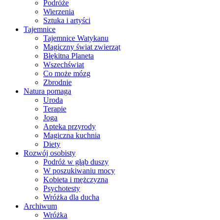
Podróże
Wierzenia
Sztuka i artyści
Tajemnice
Tajemnice Watykanu
Magiczny świat zwierząt
Błękitna Planeta
Wszechświat
Co może mózg
Zbrodnie
Natura pomaga
Uroda
Terapie
Joga
Apteka przyrody
Magiczna kuchnia
Diety
Rozwój osobisty
Podróż w głąb duszy
W poszukiwaniu mocy
Kobieta i mężczyzna
Psychotesty
Wróżka dla ducha
Archiwum
Wróżka