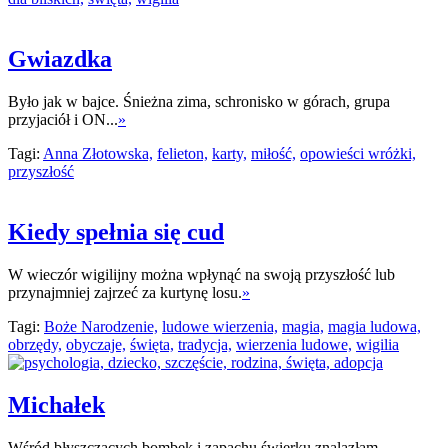
Gwiazdka
Było jak w bajce. Śnieżna zima, schronisko w górach, grupa
przyjaciół i ON...
»
Tagi:
Anna Złotowska,
felieton,
karty,
miłość,
opowieści wróżki,
przyszłość
Kiedy spełnia się cud
W wieczór wigilijny można wpłynąć na swoją przyszłość lub
przynajmniej zajrzeć za kurtynę losu.
»
Tagi:
Boże Narodzenie,
ludowe wierzenia,
magia,
magia ludowa,
obrzędy,
obyczaje,
święta,
tradycja,
wierzenia ludowe,
wigilia
Michałek
Wśród błyszczących bombek i zapachu świerku znalazłam