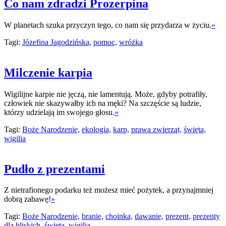
Co nam zdradzi Prozerpina
W planetach szuka przyczyn tego, co nam się przydarza w życiu.
»
Tagi:
Józefina Jagodzińska,
pomoc,
wróżka
Milczenie karpia
Wigilijne karpie nie jęczą, nie lamentują. Może, gdyby potrafiły,
człowiek nie skazywałby ich na męki? Na szczęście są ludzie,
którzy udzielają im swojego głosu.
»
Tagi:
Boże Narodzenie,
ekologia,
karp,
prawa zwierząt,
święta,
wigilia
Pudło z prezentami
Z nietrafionego podarku też możesz mieć pożytek, a przynajmniej
dobrą zabawę!
»
Tagi:
Boże Narodzenie,
branie,
choinka,
dawanie,
prezent,
prezenty
dla bliskich,
święta,
wigilia