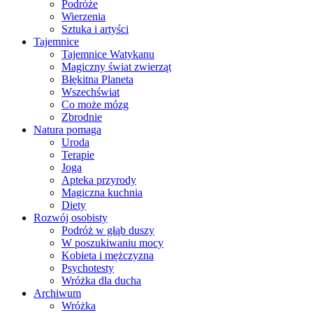
Podróże
Wierzenia
Sztuka i artyści
Tajemnice
Tajemnice Watykanu
Magiczny świat zwierząt
Błękitna Planeta
Wszechświat
Co może mózg
Zbrodnie
Natura pomaga
Uroda
Terapie
Joga
Apteka przyrody
Magiczna kuchnia
Diety
Rozwój osobisty
Podróż w głąb duszy
W poszukiwaniu mocy
Kobieta i mężczyzna
Psychotesty
Wróżka dla ducha
Archiwum
Wróżka