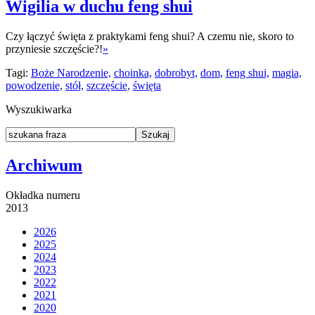
Wigilia w duchu feng shui
Czy łączyć święta z praktykami feng shui? A czemu nie, skoro to
przyniesie szczęście?!
»
Tagi:
Boże Narodzenie,
choinka,
dobrobyt,
dom,
feng shui,
magia,
powodzenie,
stół,
szczęście,
święta
Wyszukiwarka
Archiwum
Okładka numeru
2013
2026
2025
2024
2023
2022
2021
2020