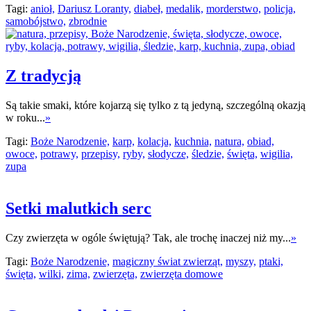
Tagi:
anioł,
Dariusz Loranty,
diabeł,
medalik,
morderstwo,
policja,
samobójstwo,
zbrodnie
Z tradycją
Są takie smaki, które kojarzą się tylko z tą jedyną, szczególną okazją
w roku...
»
Tagi:
Boże Narodzenie,
karp,
kolacja,
kuchnia,
natura,
obiad,
owoce,
potrawy,
przepisy,
ryby,
słodycze,
śledzie,
święta,
wigilia,
zupa
Setki malutkich serc
Czy zwierzęta w ogóle świętują? Tak, ale trochę inaczej niż my...
»
Tagi:
Boże Narodzenie,
magiczny świat zwierząt,
myszy,
ptaki,
święta,
wilki,
zima,
zwierzęta,
zwierzęta domowe