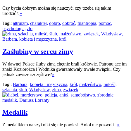
Czy bycia dobrym można się nauczyć, czy trzeba się takim
urodzić?!
»
Tagi:
altruizm,
charakter,
dobro,
dobroć,
filantropia,
pomoc,
psychologia,
zło
Zaślubiny w sercu zimy
W dawnej Polsce śluby zimą chętnie brali królowie. Patronujące im
znaki Koziorożca i Wodnika gwarantowały trwałe związki. Czy
jednak zawsze szczęśliwe?
»
Tagi:
Barbara,
kobieta i mężczyzna,
król,
małżeństwo,
miłość,
szlachta,
ślub,
Władysław,
zima,
związek
Medalik
Z medalikiem na szyi nikt się nie powiesi. Anioł nie pozwoli...
»