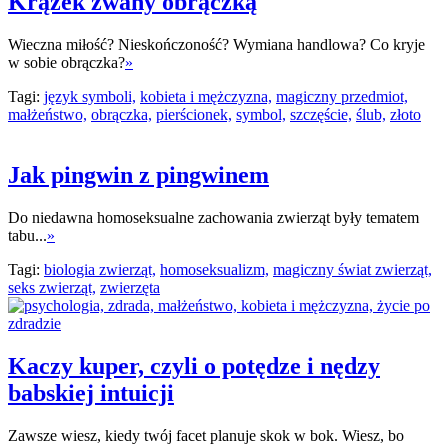
Krążek zwany obrączką
Wieczna miłość? Nieskończoność? Wymiana handlowa? Co kryje
w sobie obrączka?
»
Tagi:
język symboli,
kobieta i mężczyzna,
magiczny przedmiot,
małżeństwo,
obrączka,
pierścionek,
symbol,
szczęście,
ślub,
złoto
Jak pingwin z pingwinem
Do niedawna homoseksualne zachowania zwierząt były tematem
tabu...
»
Tagi:
biologia zwierząt,
homoseksualizm,
magiczny świat zwierząt,
seks zwierząt,
zwierzęta
Kaczy kuper, czyli o potędze i nędzy
babskiej intuicji
Zawsze wiesz, kiedy twój facet planuje skok w bok. Wiesz, bo