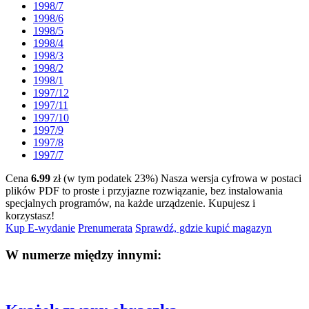
1998/7
1998/6
1998/5
1998/4
1998/3
1998/2
1998/1
1997/12
1997/11
1997/10
1997/9
1997/8
1997/7
Cena
6.99
zł (w tym podatek 23%)
Nasza wersja cyfrowa w postaci
plików PDF to proste i przyjazne rozwiązanie, bez instalowania
specjalnych programów, na każde urządzenie.
Kupujesz i
korzystasz!
Kup E-wydanie
Prenumerata
Sprawdź, gdzie kupić magazyn
W numerze między innymi: