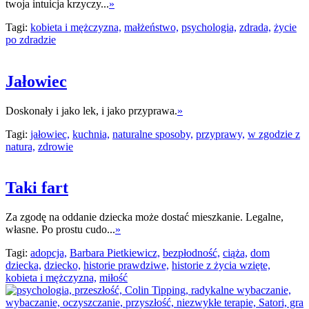
twoja intuicja krzyczy...
»
Tagi:
kobieta i mężczyzna,
małżeństwo,
psychologia,
zdrada,
życie
po zdradzie
Jałowiec
Doskonały i jako lek, i jako przyprawa.
»
Tagi:
jałowiec,
kuchnia,
naturalne sposoby,
przyprawy,
w zgodzie z
natura,
zdrowie
Taki fart
Za zgodę na oddanie dziecka może dostać mieszkanie. Legalne,
własne. Po prostu cudo...
»
Tagi:
adopcja,
Barbara Pietkiewicz,
bezpłodność,
ciąża,
dom
dziecka,
dziecko,
historie prawdziwe,
historie z życia wzięte,
kobieta i mężczyzna,
miłość