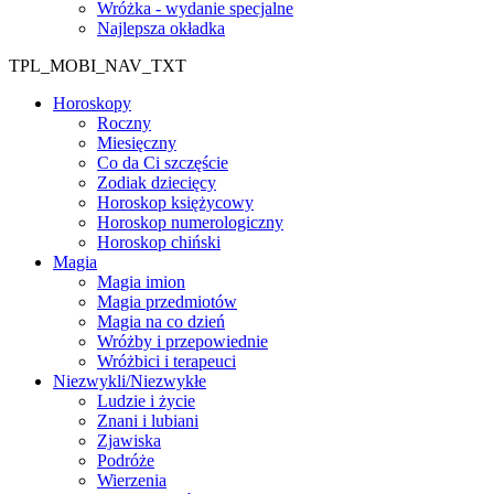
Wróżka - wydanie specjalne
Najlepsza okładka
TPL_MOBI_NAV_TXT
Horoskopy
Roczny
Miesięczny
Co da Ci szczęście
Zodiak dziecięcy
Horoskop księżycowy
Horoskop numerologiczny
Horoskop chiński
Magia
Magia imion
Magia przedmiotów
Magia na co dzień
Wróżby i przepowiednie
Wróżbici i terapeuci
Niezwykli/Niezwykłe
Ludzie i życie
Znani i lubiani
Zjawiska
Podróże
Wierzenia