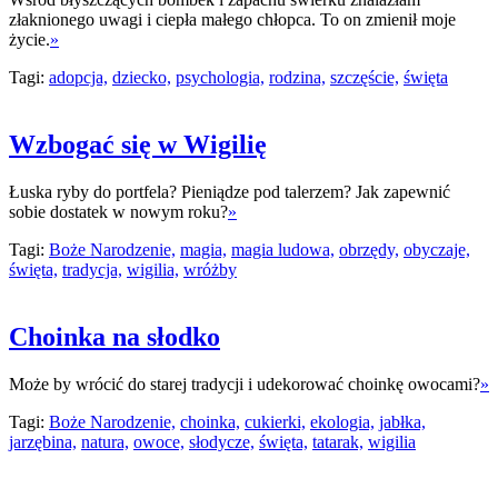
złaknionego uwagi i ciepła małego chłopca. To on zmienił moje
życie.
»
Tagi:
adopcja,
dziecko,
psychologia,
rodzina,
szczęście,
święta
Wzbogać się w Wigilię
Łuska ryby do portfela? Pieniądze pod talerzem? Jak zapewnić
sobie dostatek w nowym roku?
»
Tagi:
Boże Narodzenie,
magia,
magia ludowa,
obrzędy,
obyczaje,
święta,
tradycja,
wigilia,
wróżby
Choinka na słodko
Może by wrócić do starej tradycji i udekorować choinkę owocami?
»
Tagi:
Boże Narodzenie,
choinka,
cukierki,
ekologia,
jabłka,
jarzębina,
natura,
owoce,
słodycze,
święta,
tatarak,
wigilia