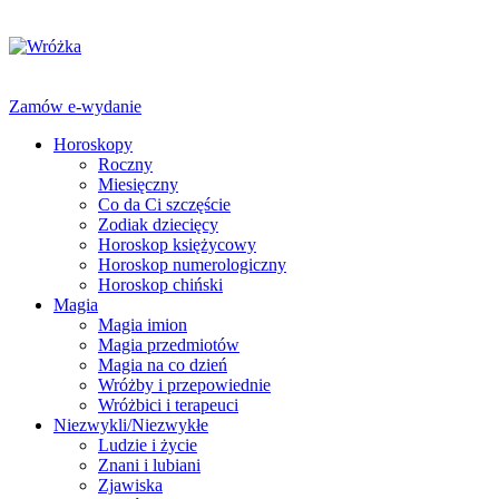
Zamów e-wydanie
Horoskopy
Roczny
Miesięczny
Co da Ci szczęście
Zodiak dziecięcy
Horoskop księżycowy
Horoskop numerologiczny
Horoskop chiński
Magia
Magia imion
Magia przedmiotów
Magia na co dzień
Wróżby i przepowiednie
Wróżbici i terapeuci
Niezwykli/Niezwykłe
Ludzie i życie
Znani i lubiani
Zjawiska