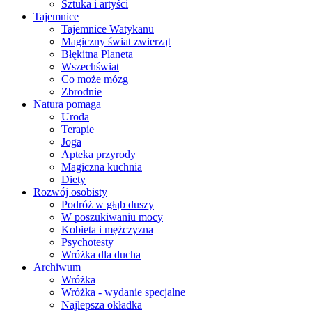
Sztuka i artyści
Tajemnice
Tajemnice Watykanu
Magiczny świat zwierząt
Błękitna Planeta
Wszechświat
Co może mózg
Zbrodnie
Natura pomaga
Uroda
Terapie
Joga
Apteka przyrody
Magiczna kuchnia
Diety
Rozwój osobisty
Podróż w głąb duszy
W poszukiwaniu mocy
Kobieta i mężczyzna
Psychotesty
Wróżka dla ducha
Archiwum
Wróżka
Wróżka - wydanie specjalne
Najlepsza okładka