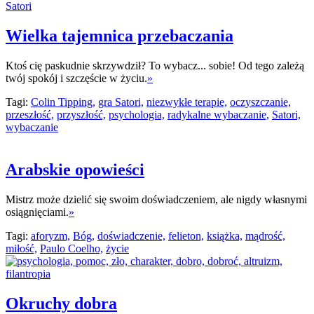
Wielka tajemnica przebaczania
Ktoś cię paskudnie skrzywdził? To wybacz... sobie! Od tego zależą
twój spokój i szczęście w życiu.
»
Tagi:
Colin Tipping,
gra Satori,
niezwykłe terapie,
oczyszczanie,
przeszłość,
przyszłość,
psychologia,
radykalne wybaczanie,
Satori,
wybaczanie
Arabskie opowieści
Mistrz może dzielić się swoim doświadczeniem, ale nigdy własnymi
osiągnięciami.
»
Tagi:
aforyzm,
Bóg,
doświadczenie,
felieton,
książka,
mądrość,
miłość,
Paulo Coelho,
życie
Okruchy dobra