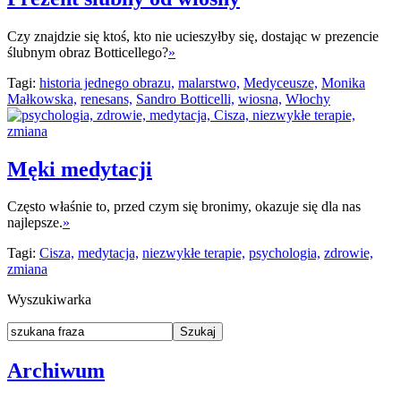
Czy znajdzie się ktoś, kto nie ucieszyłby się, dostając w prezencie
ślubnym obraz Botticellego?
»
Tagi:
historia jednego obrazu,
malarstwo,
Medyceusze,
Monika
Małkowska,
renesans,
Sandro Botticelli,
wiosna,
Włochy
Męki medytacji
Często właśnie to, przed czym się bronimy, okazuje się dla nas
najlepsze.
»
Tagi:
Cisza,
medytacja,
niezwykłe terapie,
psychologia,
zdrowie,
zmiana
Wyszukiwarka
Archiwum