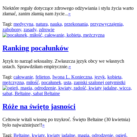
Niektóre reguły dotyczące zdrowego odżywiania i stylu życia warto
złamać, zanim złamią nam życie...
»
Tagi:
medycyna,
natura,
nauka,
przekonania,
przyzwyczajenia,
zabobony,
zasady,
zdrowie
Ranking pocałunków
Język to narząd seksualny. Zwłaszcza język obcy we własnych
ustach. Sprawdziłam empirycznie.
»
Tagi:
całowanie,
felieton,
Iwona L. Konieczna,
język,
kobieta,
mężczyzna,
miłość,
pocałunek,
usta,
zapiski szalonej optymistki
Róże na święto jasności
Celtowie witali wiosnę po trzykroć. Święto Beltaine (30 kwietnia)
było najważniejsze!!
»
Tagi:
Beltaine,
kwiaty,
kwiaty jadalne,
magia,
odrodzenie,
ogień,