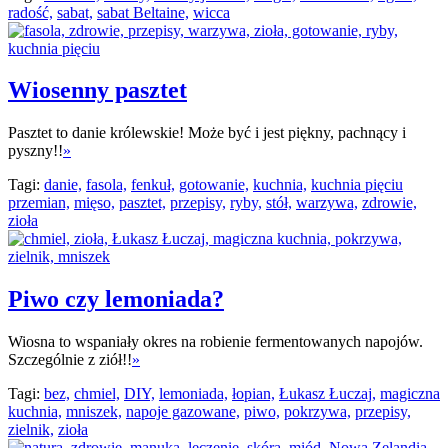
radość,
sabat,
sabat Beltaine,
wicca
Wiosenny pasztet
Pasztet to danie królewskie! Może być i jest piękny, pachnący i
pyszny!!
»
Tagi:
danie,
fasola,
fenkuł,
gotowanie,
kuchnia,
kuchnia pięciu
przemian,
mięso,
pasztet,
przepisy,
ryby,
stół,
warzywa,
zdrowie,
zioła
Piwo czy lemoniada?
Wiosna to wspaniały okres na robienie fermentowanych napojów.
Szczególnie z ziół!!
»
Tagi:
bez,
chmiel,
DIY,
lemoniada,
łopian,
Łukasz Łuczaj,
magiczna
kuchnia,
mniszek,
napoje gazowane,
piwo,
pokrzywa,
przepisy,
zielnik,
zioła