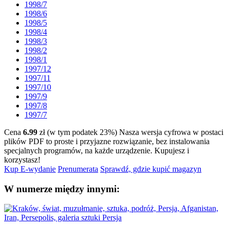
1998/7
1998/6
1998/5
1998/4
1998/3
1998/2
1998/1
1997/12
1997/11
1997/10
1997/9
1997/8
1997/7
Cena
6.99
zł (w tym podatek 23%)
Nasza wersja cyfrowa w postaci
plików PDF to proste i przyjazne rozwiązanie, bez instalowania
specjalnych programów, na każde urządzenie.
Kupujesz i
korzystasz!
Kup E-wydanie
Prenumerata
Sprawdź, gdzie kupić magazyn
W numerze między innymi: