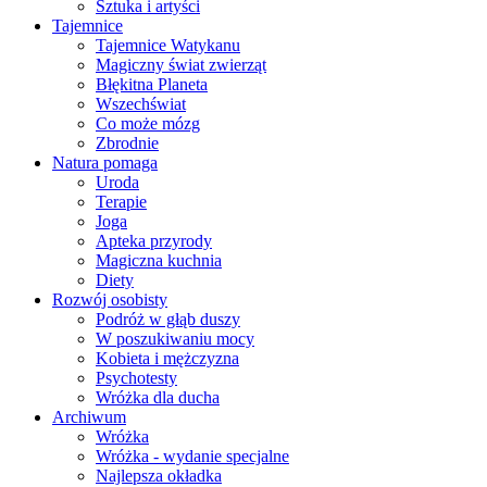
Sztuka i artyści
Tajemnice
Tajemnice Watykanu
Magiczny świat zwierząt
Błękitna Planeta
Wszechświat
Co może mózg
Zbrodnie
Natura pomaga
Uroda
Terapie
Joga
Apteka przyrody
Magiczna kuchnia
Diety
Rozwój osobisty
Podróż w głąb duszy
W poszukiwaniu mocy
Kobieta i mężczyzna
Psychotesty
Wróżka dla ducha
Archiwum
Wróżka
Wróżka - wydanie specjalne
Najlepsza okładka