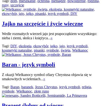
Tagi:
dom,
mieszkanie,
ochrona,
pieniądze,
powodzenie,
rodzina,
runy,
szczęście
Jajko na szczęście i życie wieczne
Wedle rozmaitych wierzeń jajo jest prapoczątkiem wszystkiego:
nieba i ziemi, słońca i księżyca...
»
Tagi:
DIY,
ekologia,
ekowybór,
jajko,
jajo,
język symboli,
kosmetyki naturalne,
pisanki,
symbole,
święta,
Wielkanoc
Baran - język symboli
Z okazji Wielkanocy symbol ofiary Chrystusa objawia się w
smakowitych wcieleniach...
»
Tagi:
Baran,
baranek,
Jezus Chrystus,
język symboli,
religia,
symbole,
Wielkanoc,
złote runo
Prezent ślubny od wiosny