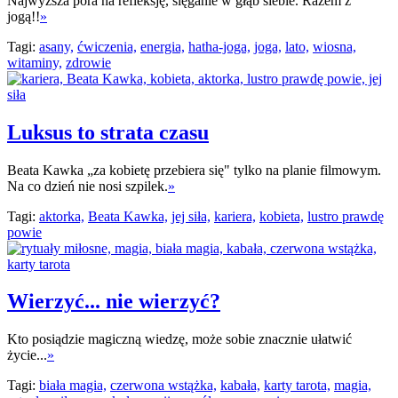
Najwyższa pora na refleksję, sięganie w głąb siebie. Razem z
jogą!!
»
Tagi:
asany,
ćwiczenia,
energia,
hatha-joga,
joga,
lato,
wiosna,
witaminy,
zdrowie
Luksus to strata czasu
Beata Kawka „za kobietę przebiera się" tylko na planie filmowym.
Na co dzień nie nosi szpilek.
»
Tagi:
aktorka,
Beata Kawka,
jej siła,
kariera,
kobieta,
lustro prawdę
powie
Wierzyć... nie wierzyć?
Kto posiądzie magiczną wiedzę, może sobie znacznie ułatwić
życie...
»
Tagi:
biała magia,
czerwona wstążka,
kabała,
karty tarota,
magia,