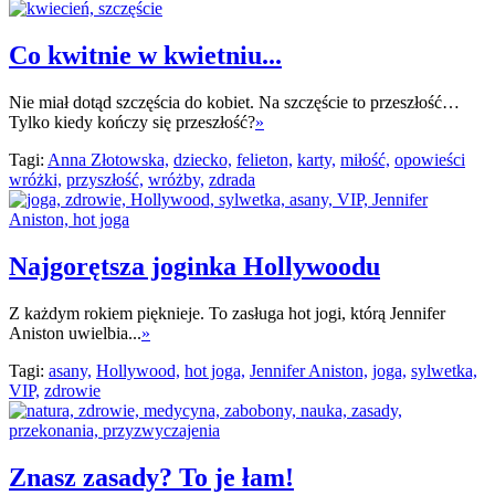
Co kwitnie w kwietniu...
Nie miał dotąd szczęścia do kobiet. Na szczęście to przeszłość…
Tylko kiedy kończy się przeszłość?
»
Tagi:
Anna Złotowska,
dziecko,
felieton,
karty,
miłość,
opowieści
wróżki,
przyszłość,
wróżby,
zdrada
Najgorętsza joginka Hollywoodu
Z każdym rokiem pięknieje. To zasługa hot jogi, którą Jennifer
Aniston uwielbia...
»
Tagi:
asany,
Hollywood,
hot joga,
Jennifer Aniston,
joga,
sylwetka,
VIP,
zdrowie
Znasz zasady? To je łam!