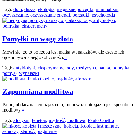
Tagi:
dom,
dusza,
ekologia,
magiczne porządki,
minimalizm,
oczyszczanie,
oczyszczanie energii,
porządki,
psychologia
Pomyłki na wagę złota
Mówi się, że to potrzeba jest matką wynalazków, ale często ich
ojcem bywa zbieg okoliczności.
»
Tagi:
antybiotyki,
eksperymeny,
lody,
medycyna,
nauka,
pomyłka,
pomysł,
wynalazki
Zapomniana modlitwa
Panie, obdarz nas entuzjazmem, ponieważ entuzjazm jest sposobem
modlitwy.
»
Tagi:
aforyzm,
felieton,
mądrość,
modlitwa,
Paulo Coelho