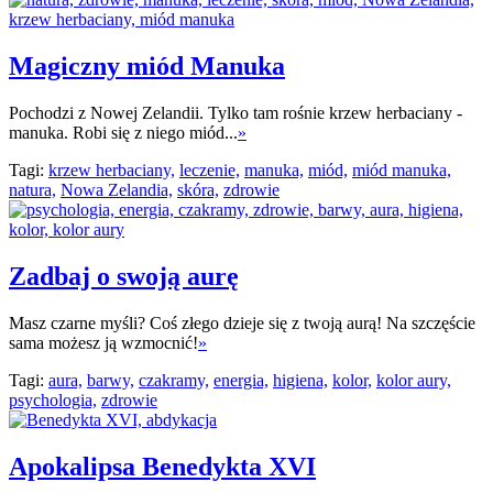
Magiczny miód Manuka
Pochodzi z Nowej Zelandii. Tylko tam rośnie krzew herbaciany -
manuka. Robi się z niego miód...
»
Tagi:
krzew herbaciany,
leczenie,
manuka,
miód,
miód manuka,
natura,
Nowa Zelandia,
skóra,
zdrowie
Zadbaj o swoją aurę
Masz czarne myśli? Coś złego dzieje się z twoją aurą! Na szczęście
sama możesz ją wzmocnić!
»
Tagi:
aura,
barwy,
czakramy,
energia,
higiena,
kolor,
kolor aury,
psychologia,
zdrowie
Apokalipsa Benedykta XVI