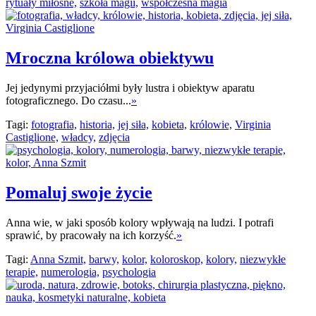
rytuały miłosne,
szkoła magii,
współczesna magia
Mroczna królowa obiektywu
Jej jedynymi przyjaciółmi były lustra i obiektyw aparatu
fotograficznego. Do czasu...
»
Tagi:
fotografia,
historia,
jej siła,
kobieta,
królowie,
Virginia
Castiglione,
władcy,
zdjęcia
Pomaluj swoje życie
Anna wie, w jaki sposób kolory wpływają na ludzi. I potrafi
sprawić, by pracowały na ich korzyść.
»
Tagi:
Anna Szmit,
barwy,
kolor,
koloroskop,
kolory,
niezwykłe
terapie,
numerologia,
psychologia