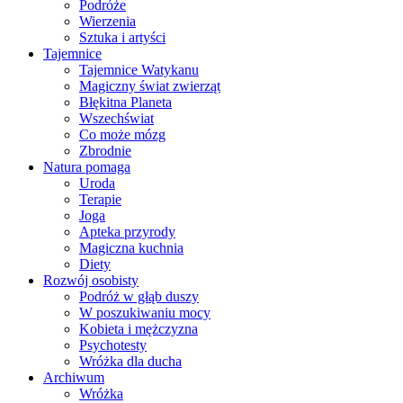
Podróże
Wierzenia
Sztuka i artyści
Tajemnice
Tajemnice Watykanu
Magiczny świat zwierząt
Błękitna Planeta
Wszechświat
Co może mózg
Zbrodnie
Natura pomaga
Uroda
Terapie
Joga
Apteka przyrody
Magiczna kuchnia
Diety
Rozwój osobisty
Podróż w głąb duszy
W poszukiwaniu mocy
Kobieta i mężczyzna
Psychotesty
Wróżka dla ducha
Archiwum
Wróżka