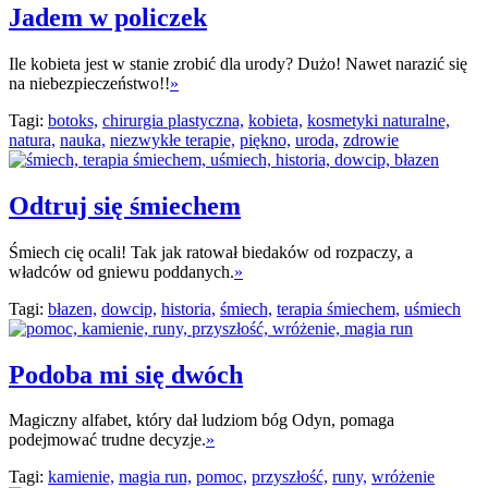
Jadem w policzek
Ile kobieta jest w stanie zrobić dla urody? Dużo! Nawet narazić się
na niebezpieczeństwo!!
»
Tagi:
botoks,
chirurgia plastyczna,
kobieta,
kosmetyki naturalne,
natura,
nauka,
niezwykłe terapie,
piękno,
uroda,
zdrowie
Odtruj się śmiechem
Śmiech cię ocali! Tak jak ratował biedaków od rozpaczy, a
władców od gniewu poddanych.
»
Tagi:
błazen,
dowcip,
historia,
śmiech,
terapia śmiechem,
uśmiech
Podoba mi się dwóch
Magiczny alfabet, który dał ludziom bóg Odyn, pomaga
podejmować trudne decyzje.
»
Tagi:
kamienie,
magia run,
pomoc,
przyszłość,
runy,
wróżenie