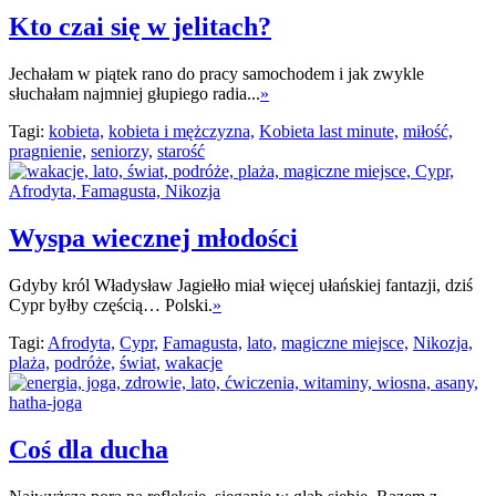
Kto czai się w jelitach?
Jechałam w piątek rano do pracy samochodem i jak zwykle
słuchałam najmniej głupiego radia...
»
Tagi:
kobieta,
kobieta i mężczyzna,
Kobieta last minute,
miłość,
pragnienie,
seniorzy,
starość
Wyspa wiecznej młodości
Gdyby król Władysław Jagiełło miał więcej ułańskiej fantazji, dziś
Cypr byłby częścią… Polski.
»
Tagi:
Afrodyta,
Cypr,
Famagusta,
lato,
magiczne miejsce,
Nikozja,
plaża,
podróże,
świat,
wakacje
Coś dla ducha