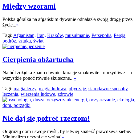
Między wzorami
Polska góralka na afgańskim dywanie odnalazła swoją drogę przez
życie...
»
Tagi:
Afganistan,
Iran,
Kraków,
muzułmanie,
Persepolis,
Persja,
podróż,
sztuka,
świat
Cierpienia obżartucha
Na ból żołądka znano dawniej kuracje smakowite i obrzydliwe – a
wszystkie ponoć równie skuteczne...
»
Tagi:
magia leczy,
magia ludowa,
obyczaje,
starodawne sposoby
leczenia,
wierzenia ludowe,
zdrowie
Nie daj się pożreć rzeczom!
Odgruzuj dom i swoje myśli, by łatwiej znaleźć prawdziwą siebie.
Minimalizm uczyni cię wolną!
»