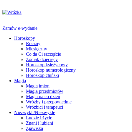
Zamów e-wydanie
Horoskopy
Roczny
Miesięczny
Co da Ci szczęście
Zodiak dziecięcy
Horoskop księżycowy
Horoskop numerologiczny
Horoskop chiński
Magia
Magia imion
Magia przedmiotów
Magia na co dzień
Wróżby i przepowiednie
Wróżbici i terapeuci
Niezwykli/Niezwykłe
Ludzie i życie
Znani i lubiani
Zjawiska