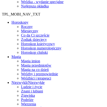
Wróżka - wydanie specjalne
Najlepsza okładka
TPL_MOBI_NAV_TXT
Horoskopy
Roczny
Miesięczny
Co da Ci szczęście
Zodiak dziecięcy
Horoskop księżycowy
Horoskop numerologiczny
Horoskop chiński
Magia
Magia imion
Magia przedmiotów
Magia na co dzień
Wróżby i przepowiednie
Wróżbici i terapeuci
Niezwykli/Niezwykłe
Ludzie i życie
Znani i lubiani
Zjawiska
Podróże
Wierzenia