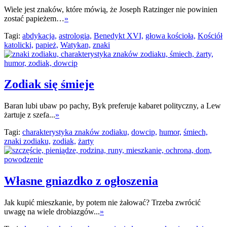
Wiele jest znaków, które mówią, że Joseph Ratzinger nie powinien
zostać papieżem…
»
Tagi:
abdykacja,
astrologia,
Benedykt XVI,
głowa kościoła,
Kościół
katolicki,
papież,
Watykan,
znaki
Zodiak się śmieje
Baran lubi ubaw po pachy, Byk preferuje kabaret polityczny, a Lew
żartuje z szefa...
»
Tagi:
charakterystyka znaków zodiaku,
dowcip,
humor,
śmiech,
znaki zodiaku,
zodiak,
żarty
Własne gniazdko z ogłoszenia
Jak kupić mieszkanie, by potem nie żałować? Trzeba zwrócić
uwagę na wiele drobiazgów...
»