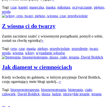
Tagi:
czar,
kąpiel,
maseczka,
maska,
mikstura,
oczyszczanie,
piękno,
uroda
Z wiosną ci do twarzy
Zanim zaczniesz szaleć z wiosennymi porządkami, pomyśl o sobie,
zostań na chwilę egoistką!
»
Tagi:
cera,
czar,
magia,
piękno,
przedwiośnie,
przesilenie,
twarz,
uroda,
wiosna,
włosy,
wypadanie włosów
Jak diament w ciemnościach
Kiedy wchodzę do gabinetu, w którym przyjmuje David Boldick,
czuję ogarniający mnie błogi spokój...
»
Tagi:
bioenergoterapeuta,
bioenergoterapia,
bioterapia,
ciało,
człowiek,
David Boldick,
dusza,
ludzie,
niezwykłe terapie,
terapia