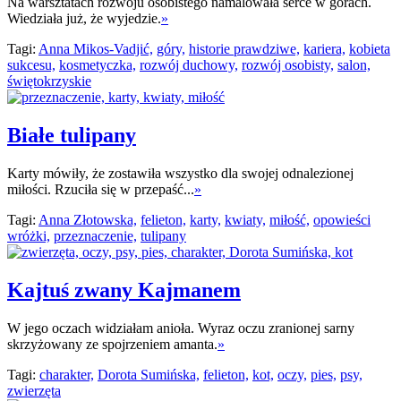
Na warsztatach rozwoju osobistego namalowała serce w górach.
Wiedziała już, że wyjedzie.
»
Tagi:
Anna Mikos-Vadjić,
góry,
historie prawdziwe,
kariera,
kobieta
sukcesu,
kosmetyczka,
rozwój duchowy,
rozwój osobisty,
salon,
świętokrzyskie
Białe tulipany
Karty mówiły, że zostawiła wszystko dla swojej odnalezionej
miłości. Rzuciła się w przepaść...
»
Tagi:
Anna Złotowska,
felieton,
karty,
kwiaty,
miłość,
opowieści
wróżki,
przeznaczenie,
tulipany
Kajtuś zwany Kajmanem
W jego oczach widziałam anioła. Wyraz oczu zranionej sarny
skrzyżowany ze spojrzeniem amanta.
»
Tagi:
charakter,
Dorota Sumińska,
felieton,
kot,
oczy,
pies,
psy,
zwierzęta