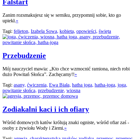
Falstart
Zanim rozsmakujesz się w serniku, przypomnij sobie, kto go
upiekł.
»
Tagi:
felieton,
Izabela Sowa,
kobieta,
opowieści,
święta
Przebudzenie
Mój nauczyciel mawia: „Kto chce wzmocnić ramiona, niech robi
dużo Powitań Słońca”. Zachęcamy!!
»
Tagi:
asany,
ćwiczenia,
Ewa Biała,
hatha joga,
hatha-joga,
joga,
powitanie słońca,
przebudzenie,
wiosna
Zodiakalni kaci i ich ofiary
Wśród domowych katów królują znaki ogniste, wśród ofiar zaś -
osoby z żywiołu Wody i Ziemi.
»
Tagi:
agresja,
charakterystyka znaków zodiaku,
przemoc,
przemoc