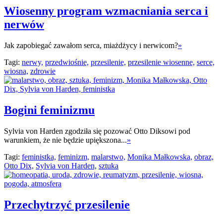
Wiosenny program wzmacniania serca i
nerwów
Jak zapobiegać zawałom serca, miażdżycy i nerwicom?
»
Tagi:
nerwy,
przedwiośnie,
przesilenie,
przesilenie wiosenne,
serce,
wiosna,
zdrowie
Bogini feminizmu
Sylvia von Harden zgodziła się pozować Otto Diksowi pod
warunkiem, że nie będzie upiększona...
»
Tagi:
feministka,
feminizm,
malarstwo,
Monika Małkowska,
obraz,
Otto Dix,
Sylvia von Harden,
sztuka
Przechytrzyć przesilenie