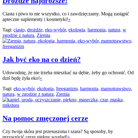
Drożdże najdroższe!
Ciasta i piwo to nie wszystko, co i zawdzięczamy. Mogą zastąpić
apteczne suplementy i kosmetyki!
»
Tagi:
ciasto,
drożdże,
eko-wybór,
ekologia,
harmonia,
natura,
w
zgodzie z naturą,
Ziemia
Jak być eko na co dzień?
Udowodnię, że nie trzeba mieszkać na dębie, żeby go ochronić. Od
dziś będę żyła eko!
»
Tagi:
eko-wybór,
ekologia,
freeganizm,
harmonia,
marnotrawstwo,
natura,
w zgodzie z naturą,
Ziemia
Na pomoc zmęczonej cerze
Czy twoja skóra jest przesuszona i szara? Są sposoby, by
przywrócić cerze piękny wygląd!
»