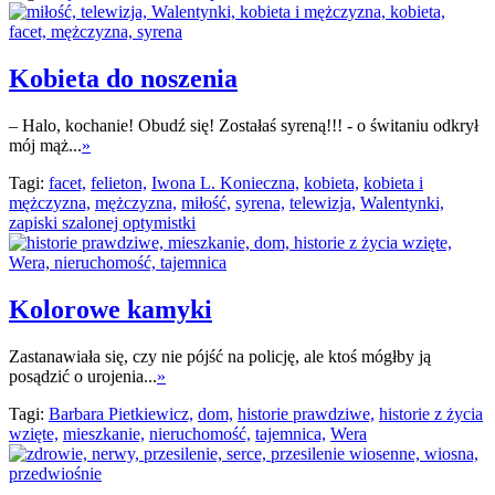
Kobieta do noszenia
– Halo, kochanie! Obudź się! Zostałaś syreną!!! - o świtaniu odkrył
mój mąż...
»
Tagi:
facet,
felieton,
Iwona L. Konieczna,
kobieta,
kobieta i
mężczyzna,
mężczyzna,
miłość,
syrena,
telewizja,
Walentynki,
zapiski szalonej optymistki
Kolorowe kamyki
Zastanawiała się, czy nie pójść na policję, ale ktoś mógłby ją
posądzić o urojenia...
»
Tagi:
Barbara Pietkiewicz,
dom,
historie prawdziwe,
historie z życia
wzięte,
mieszkanie,
nieruchomość,
tajemnica,
Wera