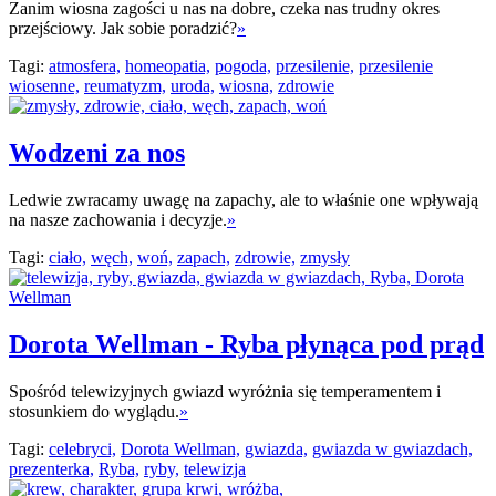
Zanim wiosna zagości u nas na dobre, czeka nas trudny okres
przejściowy. Jak sobie poradzić?
»
Tagi:
atmosfera,
homeopatia,
pogoda,
przesilenie,
przesilenie
wiosenne,
reumatyzm,
uroda,
wiosna,
zdrowie
Wodzeni za nos
Ledwie zwracamy uwagę na zapachy, ale to właśnie one wpływają
na nasze zachowania i decyzje.
»
Tagi:
ciało,
węch,
woń,
zapach,
zdrowie,
zmysły
Dorota Wellman - Ryba płynąca pod prąd
Spośród telewizyjnych gwiazd wyróżnia się temperamentem i
stosunkiem do wyglądu.
»
Tagi:
celebryci,
Dorota Wellman,
gwiazda,
gwiazda w gwiazdach,
prezenterka,
Ryba,
ryby,
telewizja