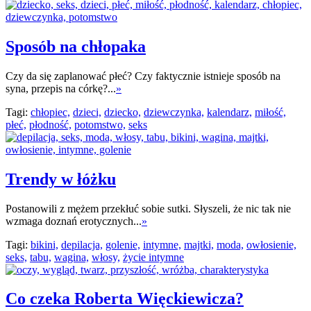
Sposób na chłopaka
Czy da się zaplanować płeć? Czy faktycznie istnieje sposób na
syna, przepis na córkę?...
»
Tagi:
chłopiec,
dzieci,
dziecko,
dziewczynka,
kalendarz,
miłość,
płeć,
płodność,
potomstwo,
seks
Trendy w łóżku
Postanowili z mężem przekłuć sobie sutki. Słyszeli, że nic tak nie
wzmaga doznań erotycznych...
»
Tagi:
bikini,
depilacja,
golenie,
intymne,
majtki,
moda,
owłosienie,
seks,
tabu,
wagina,
włosy,
życie intymne
Co czeka Roberta Więckiewicza?