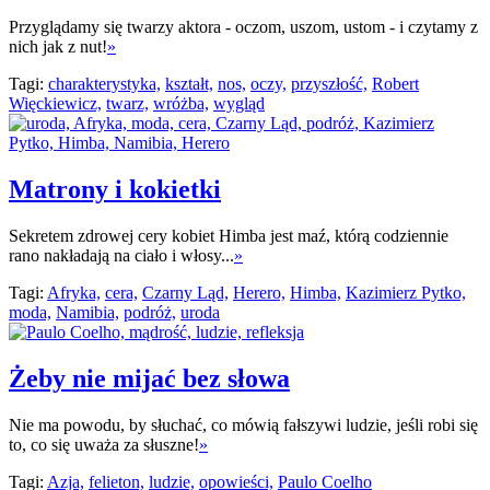
Przyglądamy się twarzy aktora - oczom, uszom, ustom - i czytamy z
nich jak z nut!
»
Tagi:
charakterystyka,
kształt,
nos,
oczy,
przyszłość,
Robert
Więckiewicz,
twarz,
wróżba,
wygląd
Matrony i kokietki
Sekretem zdrowej cery kobiet Himba jest maź, którą codziennie
rano nakładają na ciało i włosy...
»
Tagi:
Afryka,
cera,
Czarny Ląd,
Herero,
Himba,
Kazimierz Pytko,
moda,
Namibia,
podróż,
uroda
Żeby nie mijać bez słowa
Nie ma powodu, by słuchać, co mówią fałszywi ludzie, jeśli robi się
to, co się uważa za słuszne!
»
Tagi:
Azja,
felieton,
ludzie,
opowieści,
Paulo Coelho