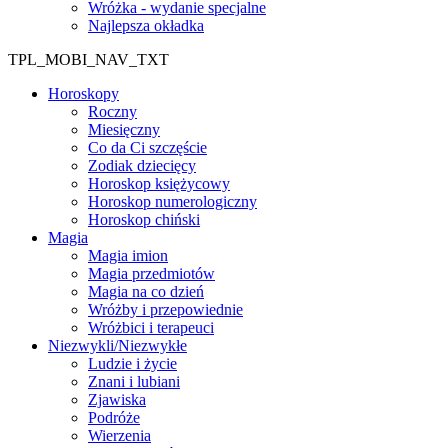
Wróżka - wydanie specjalne
Najlepsza okładka
TPL_MOBI_NAV_TXT
Horoskopy
Roczny
Miesięczny
Co da Ci szczęście
Zodiak dziecięcy
Horoskop księżycowy
Horoskop numerologiczny
Horoskop chiński
Magia
Magia imion
Magia przedmiotów
Magia na co dzień
Wróżby i przepowiednie
Wróżbici i terapeuci
Niezwykli/Niezwykłe
Ludzie i życie
Znani i lubiani
Zjawiska
Podróże
Wierzenia