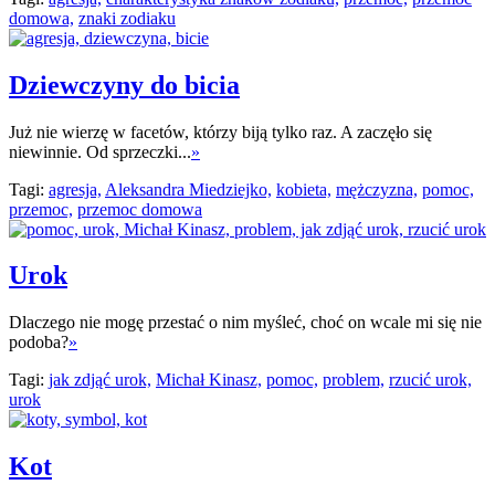
domowa,
znaki zodiaku
Dziewczyny do bicia
Już nie wierzę w facetów, którzy biją tylko raz. A zaczęło się
niewinnie. Od sprzeczki...
»
Tagi:
agresja,
Aleksandra Miedziejko,
kobieta,
mężczyzna,
pomoc,
przemoc,
przemoc domowa
Urok
Dlaczego nie mogę przestać o nim myśleć, choć on wcale mi się nie
podoba?
»
Tagi:
jak zdjąć urok,
Michał Kinasz,
pomoc,
problem,
rzucić urok,
urok
Kot