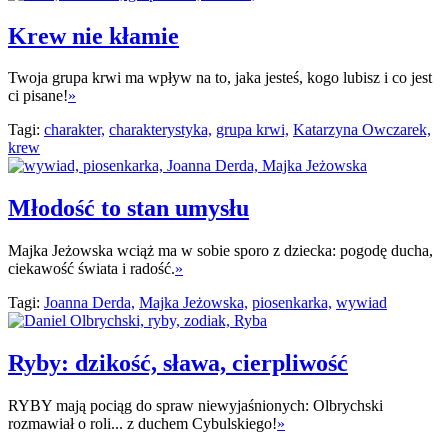
Krew nie kłamie
Twoja grupa krwi ma wpływ na to, jaka jesteś, kogo lubisz i co jest
ci pisane!
»
Tagi:
charakter,
charakterystyka,
grupa krwi,
Katarzyna Owczarek,
krew
Młodość to stan umysłu
Majka Jeżowska wciąż ma w sobie sporo z dziecka: pogodę ducha,
ciekawość świata i radość.
»
Tagi:
Joanna Derda,
Majka Jeżowska,
piosenkarka,
wywiad
Ryby: dzikość, sława, cierpliwość
RYBY mają pociąg do spraw niewyjaśnionych: Olbrychski
rozmawiał o roli... z duchem Cybulskiego!
»