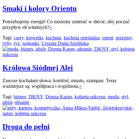
Smaki i kolory Orientu
Potrzebujemy energii! Co możemy zmienić w diecie, aby poczuć
przypływ sił witalnych?
»
Tagi:
curry,
krewetki,
kuchnia,
kuchnia orientalna,
orient,
przepisy,
ryby,
ryż,
sajgonki,
Urszula Duda-Szelińska
Królowa Siódmej Alei
Zawsze kochałam słowa: komfort, miasto, szampan. Teraz
ważniejsze są: współpraca i wspólnota.
»
Tagi:
biznes,
DKNY,
Donna Karan,
kobieta sukcesu,
moda,
styl,
ubiór,
ubranie
Droga do pełni