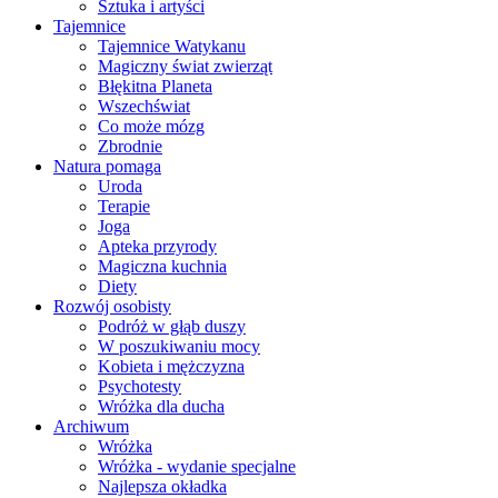
Sztuka i artyści
Tajemnice
Tajemnice Watykanu
Magiczny świat zwierząt
Błękitna Planeta
Wszechświat
Co może mózg
Zbrodnie
Natura pomaga
Uroda
Terapie
Joga
Apteka przyrody
Magiczna kuchnia
Diety
Rozwój osobisty
Podróż w głąb duszy
W poszukiwaniu mocy
Kobieta i mężczyzna
Psychotesty
Wróżka dla ducha
Archiwum
Wróżka
Wróżka - wydanie specjalne
Najlepsza okładka