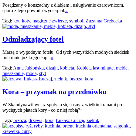
Posądzany o konszachty z diabłem i usługiwanie czarownicom,
sporo z tego powodu wycierpiał.
»
Tagi:
kot,
koty,
magiczne zwierzę,
symbol,
Zuzanna Grębecka
Odmładzający fotel
Marzę o wygodnym fotelu. Od tych wszystkich modnych siedzisk
boli mnie już kręgosłup...
»
Tagi:
Anna Jabłońska,
dizajn,
kobieta,
Kobieta last minute,
meble,
mieszkanie,
moda,
styl
Kora – przysmak na przednówku
W Skandynawii wciąż spotyka się sosny z wielkimi ranami po
wyciętych płatach kory - co z niej robią?
»
Tagi:
brzoza,
drzewa,
kora,
Łukasz Łuczaj,
zielnik