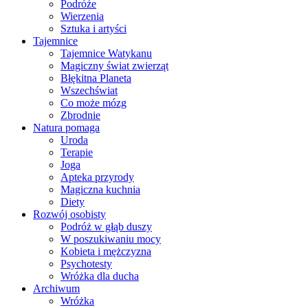
Podróże
Wierzenia
Sztuka i artyści
Tajemnice
Tajemnice Watykanu
Magiczny świat zwierząt
Błękitna Planeta
Wszechświat
Co może mózg
Zbrodnie
Natura pomaga
Uroda
Terapie
Joga
Apteka przyrody
Magiczna kuchnia
Diety
Rozwój osobisty
Podróż w głąb duszy
W poszukiwaniu mocy
Kobieta i mężczyzna
Psychotesty
Wróżka dla ducha
Archiwum
Wróżka