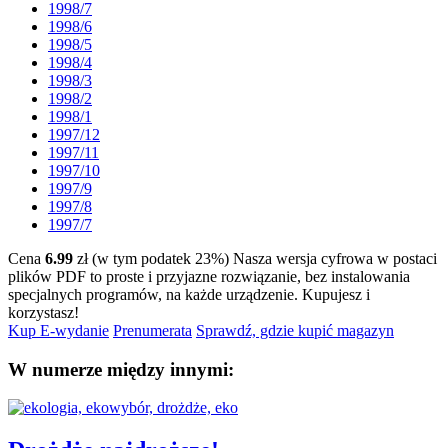
1998/7
1998/6
1998/5
1998/4
1998/3
1998/2
1998/1
1997/12
1997/11
1997/10
1997/9
1997/8
1997/7
Cena
6.99
zł (w tym podatek 23%)
Nasza wersja cyfrowa w postaci
plików PDF to proste i przyjazne rozwiązanie, bez instalowania
specjalnych programów, na każde urządzenie.
Kupujesz i
korzystasz!
Kup E-wydanie
Prenumerata
Sprawdź, gdzie kupić magazyn
W numerze między innymi: