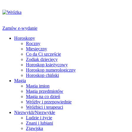
Zamów e-wydanie
Horoskopy
Roczny
Miesięczny
Co da Ci szczęście
Zodiak dziecięcy
Horoskop księżycowy
Horoskop numerologiczny
Horoskop chiński
Magia
Magia imion
Magia przedmiotów
Magia na co dzień
Wróżby i przepowiednie
Wróżbici i terapeuci
Niezwykli/Niezwykłe
Ludzie i życie
Znani i lubiani
Zjawiska