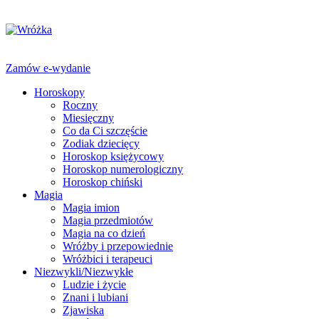
Zamów e-wydanie
Horoskopy
Roczny
Miesięczny
Co da Ci szczęście
Zodiak dziecięcy
Horoskop księżycowy
Horoskop numerologiczny
Horoskop chiński
Magia
Magia imion
Magia przedmiotów
Magia na co dzień
Wróżby i przepowiednie
Wróżbici i terapeuci
Niezwykli/Niezwykłe
Ludzie i życie
Znani i lubiani
Zjawiska