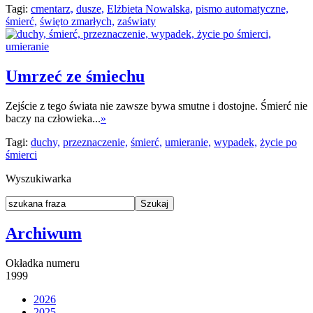
Tagi:
cmentarz,
dusze,
Elżbieta Nowalska,
pismo automatyczne,
śmierć,
święto zmarłych,
zaświaty
Umrzeć ze śmiechu
Zejście z tego świata nie zawsze bywa smutne i dostojne. Śmierć nie
baczy na człowieka...
»
Tagi:
duchy,
przeznaczenie,
śmierć,
umieranie,
wypadek,
życie po
śmierci
Wyszukiwarka
Archiwum
Okładka numeru
1999
2026
2025