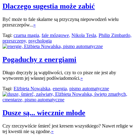
Dlaczego sugestia może zabić
Być może to fale skalarne są przyczyną niepowodzeń wielu
przeszczepów...
»
Tagi:
czarna magia,
fale mózgowe,
Nikola Tesla,
Philip Zimbardo,
przeszczepy,
psychologia
Pogaduchy z energiami
Długo dręczyły ją wątpliwości, czy to co pisze nie jest aby
wytworem jej własnej podświadomości.
»
Tagi:
Elżbieta Nowalska,
energia,
pismo automatyczne
Dusze są... wiecznie młode
Czy rzeczywiście śmierć jest kresem wszystkiego? Nawet religie w
tej kwestii nie są zgodne.
»