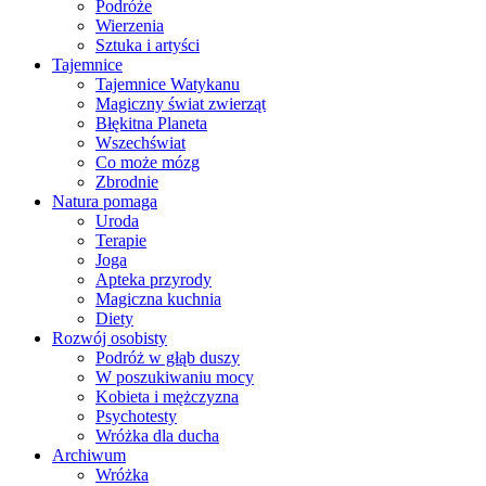
Podróże
Wierzenia
Sztuka i artyści
Tajemnice
Tajemnice Watykanu
Magiczny świat zwierząt
Błękitna Planeta
Wszechświat
Co może mózg
Zbrodnie
Natura pomaga
Uroda
Terapie
Joga
Apteka przyrody
Magiczna kuchnia
Diety
Rozwój osobisty
Podróż w głąb duszy
W poszukiwaniu mocy
Kobieta i mężczyzna
Psychotesty
Wróżka dla ducha
Archiwum
Wróżka