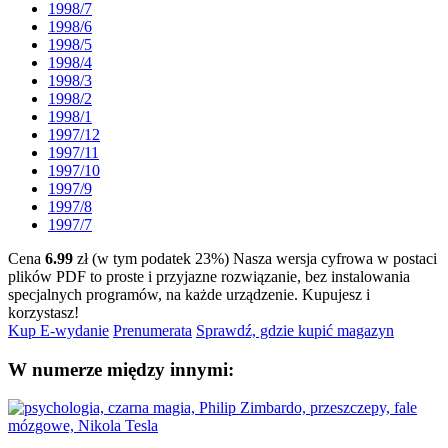
1998/7
1998/6
1998/5
1998/4
1998/3
1998/2
1998/1
1997/12
1997/11
1997/10
1997/9
1997/8
1997/7
Cena
6.99
zł (w tym podatek 23%)
Nasza wersja cyfrowa w postaci
plików PDF to proste i przyjazne rozwiązanie, bez instalowania
specjalnych programów, na każde urządzenie.
Kupujesz i
korzystasz!
Kup E-wydanie
Prenumerata
Sprawdź, gdzie kupić magazyn
W numerze między innymi: