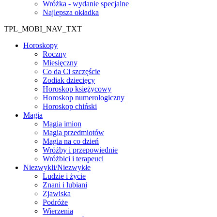
Wróżka - wydanie specjalne
Najlepsza okładka
TPL_MOBI_NAV_TXT
Horoskopy
Roczny
Miesięczny
Co da Ci szczęście
Zodiak dziecięcy
Horoskop księżycowy
Horoskop numerologiczny
Horoskop chiński
Magia
Magia imion
Magia przedmiotów
Magia na co dzień
Wróżby i przepowiednie
Wróżbici i terapeuci
Niezwykli/Niezwykłe
Ludzie i życie
Znani i lubiani
Zjawiska
Podróże
Wierzenia