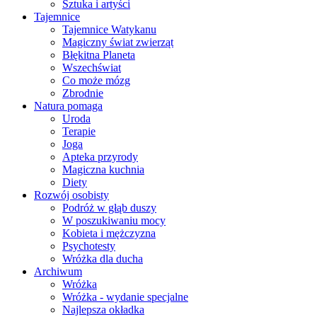
Sztuka i artyści
Tajemnice
Tajemnice Watykanu
Magiczny świat zwierząt
Błękitna Planeta
Wszechświat
Co może mózg
Zbrodnie
Natura pomaga
Uroda
Terapie
Joga
Apteka przyrody
Magiczna kuchnia
Diety
Rozwój osobisty
Podróż w głąb duszy
W poszukiwaniu mocy
Kobieta i mężczyzna
Psychotesty
Wróżka dla ducha
Archiwum
Wróżka
Wróżka - wydanie specjalne
Najlepsza okładka