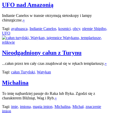
UFO nad Amazonią
Indianie Canelos w transie otrzymują stetoskopy i lampy
chirurgiczne.
»
Tagi:
ayahuasca,
Indianie Canelos,
kosmici,
obcy,
plemię Shipibo,
UFO
Nieodgadniony całun z Turynu
...całun przez ten cały czas znajdował się w rękach templariuszy.
»
Tagi:
całun Turyński,
Watykan
Michalina
To imię najbardziej pasuje do Raka lub Byka. Zgodzi się z
charakterem Bliźniąt, Wag i Ryb.
»
Tagi:
imię,
imiona,
magia imion,
Michalina,
Michał,
znaczenie
imion