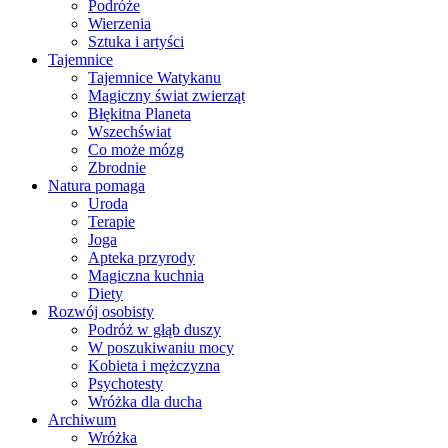
Podróże
Wierzenia
Sztuka i artyści
Tajemnice
Tajemnice Watykanu
Magiczny świat zwierząt
Błękitna Planeta
Wszechświat
Co może mózg
Zbrodnie
Natura pomaga
Uroda
Terapie
Joga
Apteka przyrody
Magiczna kuchnia
Diety
Rozwój osobisty
Podróż w głąb duszy
W poszukiwaniu mocy
Kobieta i mężczyzna
Psychotesty
Wróżka dla ducha
Archiwum
Wróżka