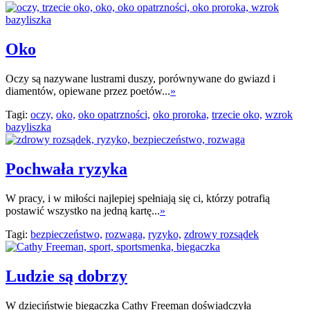
Oko
Oczy są nazywane lustrami duszy, porównywane do gwiazd i
diamentów, opiewane przez poetów...
»
Tagi:
oczy,
oko,
oko opatrzności,
oko proroka,
trzecie oko,
wzrok
bazyliszka
Pochwała ryzyka
W pracy, i w miłości najlepiej spełniają się ci, którzy potrafią
postawić wszystko na jedną kartę...
»
Tagi:
bezpieczeństwo,
rozwaga,
ryzyko,
zdrowy rozsądek
Ludzie są dobrzy
W dzieciństwie biegaczka Cathy Freeman doświadczyła