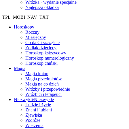
Wróżka - wydanie specjalne
Najlepsza okładka
TPL_MOBI_NAV_TXT
Horoskopy
Roczny
Miesięczny
Co da Ci szczęście
Zodiak dziecięcy
Horoskop księżycowy
Horoskop numerologiczny
Horoskop chiński
Magia
Magia imion
Magia przedmiotów
Magia na co dzień
Wróżby i przepowiednie
Wróżbici i terapeuci
Niezwykli/Niezwykłe
Ludzie i życie
Znani i lubiani
Zjawiska
Podróże
Wierzenia