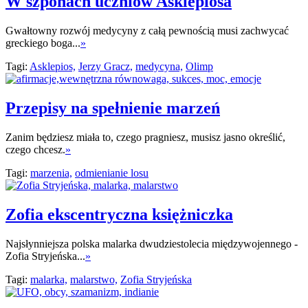
W szponach uczniów Asklepiosa
Gwałtowny rozwój medycyny z całą pewnością musi zachwycać
greckiego boga...
»
Tagi:
Asklepios,
Jerzy Gracz,
medycyna,
Olimp
Przepisy na spełnienie marzeń
Zanim będziesz miała to, czego pragniesz, musisz jasno określić,
czego chcesz.
»
Tagi:
marzenia,
odmienianie losu
Zofia ekscentryczna księżniczka
Najsłynniejsza polska malarka dwudziestolecia międzywojennego -
Zofia Stryjeńska...
»
Tagi:
malarka,
malarstwo,
Zofia Stryjeńska