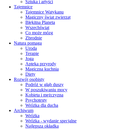
Sztuka i artyści
Tajemnice
Tajemnice Watykanu
Magiczny świat zwierząt
Błękitna Planeta
Wszechświat
Co może mózg
Zbrodnie
Natura pomaga
Uroda
Terapie
Joga
Apteka przyrody
Magiczna kuchnia
Diety
Rozwój osobisty
Podróż w głąb duszy
W poszukiwaniu mocy
Kobieta i mężczyzna
Psychotesty
Wróżka dla ducha
Archiwum
Wróżka
Wróżka - wydanie specjalne
Najlepsza okładka