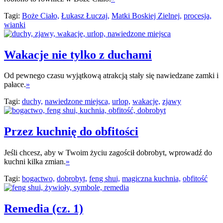
Tagi:
Boże Ciało,
Łukasz Łuczaj,
Matki Boskiej Zielnej,
procesja,
wianki
Wakacje nie tylko z duchami
Od pewnego czasu wyjątkową atrakcją stały się nawiedzane zamki i
pałace.
»
Tagi:
duchy,
nawiedzone miejsca,
urlop,
wakacje,
zjawy
Przez kuchnię do obfitości
Jeśli chcesz, aby w Twoim życiu zagościł dobrobyt, wprowadź do
kuchni kilka zmian.
»
Tagi:
bogactwo,
dobrobyt,
feng shui,
magiczna kuchnia,
obfitość
Remedia (cz. 1)