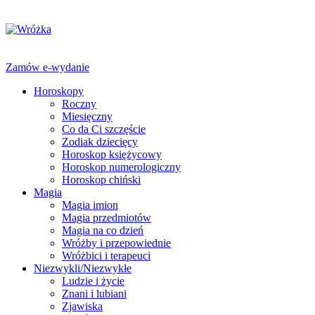
Zamów e-wydanie
Horoskopy
Roczny
Miesięczny
Co da Ci szczęście
Zodiak dziecięcy
Horoskop księżycowy
Horoskop numerologiczny
Horoskop chiński
Magia
Magia imion
Magia przedmiotów
Magia na co dzień
Wróżby i przepowiednie
Wróżbici i terapeuci
Niezwykli/Niezwykłe
Ludzie i życie
Znani i lubiani
Zjawiska