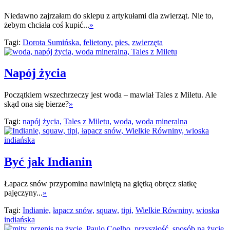
Niedawno zajrzałam do sklepu z artykułami dla zwierząt. Nie to,
żebym chciała coś kupić...
»
Tagi:
Dorota Sumińska,
felietony,
pies,
zwierzęta
Napój życia
Początkiem wszechrzeczy jest woda – mawiał Tales z Miletu. Ale
skąd ona się bierze?
»
Tagi:
napój życia,
Tales z Miletu,
woda,
woda mineralna
Być jak Indianin
Łapacz snów przypomina nawiniętą na giętką obręcz siatkę
pajęczyny...
»
Tagi:
Indianie,
łapacz snów,
squaw,
tipi,
Wielkie Równiny,
wioska
indiańska