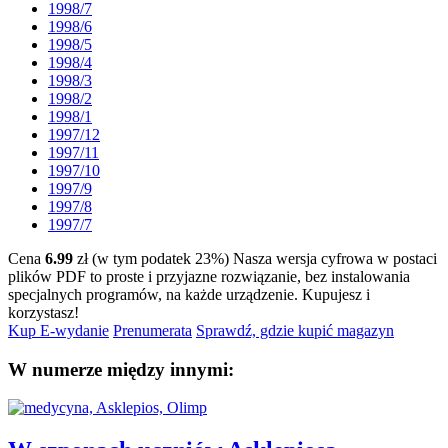
1998/7
1998/6
1998/5
1998/4
1998/3
1998/2
1998/1
1997/12
1997/11
1997/10
1997/9
1997/8
1997/7
Cena
6.99
zł (w tym podatek 23%)
Nasza wersja cyfrowa w postaci
plików PDF to proste i przyjazne rozwiązanie, bez instalowania
specjalnych programów, na każde urządzenie.
Kupujesz i
korzystasz!
Kup E-wydanie
Prenumerata
Sprawdź, gdzie kupić magazyn
W numerze między innymi: