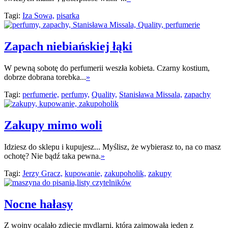
Tagi:
Iza Sowa,
pisarka
Zapach niebiańskiej łąki
W pewną sobotę do perfumerii weszła kobieta. Czarny kostium,
dobrze dobrana torebka...
»
Tagi:
perfumerie,
perfumy,
Quality,
Stanisława Missala,
zapachy
Zakupy mimo woli
Idziesz do sklepu i kupujesz... Myślisz, że wybierasz to, na co masz
ochotę? Nie bądź taka pewna.
»
Tagi:
Jerzy Gracz,
kupowanie,
zakupoholik,
zakupy
Nocne hałasy
Z wojny ocalało zdjęcie mydlarni, która zajmowała jeden z