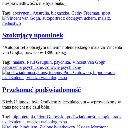
niesprawiedliwości, nie była biała.
»
Tagi:
aborygeni,
Australia,
biegaczka,
Cathy Freeman,
sport
Szokujący upominek
"Autoportret z obciętym uchem” holenderskiego malarza Vincenta
van Gogha, powstał w 1889 roku.
»
Tagi:
malarz,
Paul Gauguin,
psychika,
Vincent van Gogh,
zaburzenia psychiczne,
zdrowie psychiczne
Przekonać podświadomość
Kiedyś hipnoza była środkiem znieczulającym – wprowadzony w
trans pacjent nie czuł bólu.
»
Tagi:
hipnoterapia,
Piotr Gutowski,
podświadomość,
terapie,
trans,
uzależnienia,
wiedza waleologiczna