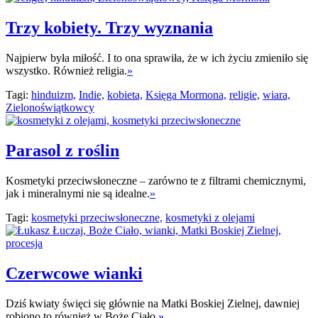
Trzy kobiety. Trzy wyznania
Najpierw była miłość. I to ona sprawiła, że w ich życiu zmieniło się
wszystko. Również religia.
»
Tagi:
hinduizm,
Indie,
kobieta,
Księga Mormona,
religie,
wiara,
Zielonoświątkowcy
Parasol z roślin
Kosmetyki przeciwsłoneczne – zarówno te z filtrami chemicznymi,
jak i mineralnymi nie są idealne.
»
Tagi:
kosmetyki przeciwsłoneczne,
kosmetyki z olejami
Czerwcowe wianki
Dziś kwiaty święci się głównie na Matki Boskiej Zielnej, dawniej
robiono to również w Boże Ciało.
»