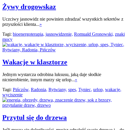
Żywy drogowskaz
Uczciwy jasnowidz nie powinien zdradzać wszystkich sekretów z
przyszłości klienta...
»
Tagi:
bioenergoterapia,
jasnowidzenie,
Romuald Gronowski,
znaki
mocy
Wakacje w klasztorze
Jednym wystarcza odrobina luksusu, jaką daje słodkie
nicnierobienie, innym marzy się urlop...
»
Tagi:
Pińczów,
Radonia,
Rytwiany,
spes,
Tyniec,
urlop,
wakacje,
wyciszenie
Przytul się do drzewa
Jeśli męczą cię dolegliwości, musisz odnaleźć swoje drzewo i... do