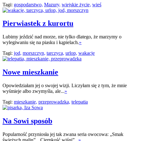
Tagi:
gospodarstwo,
Mazury,
wiejskie życie,
wieś
Pierwiastek z kurortu
Lubimy jeździć nad morze, nie tylko dlatego, że marzymy o
wylegiwaniu się na piasku i kąpielach.
»
Tagi:
jod,
morszczyn,
tarczyca,
urlop,
wakacje
Nowe mieszkanie
Opowiedziałam jej o swojej wizji. Liczyłam się z tym, że mnie
wyśmieje albo zwymyśla, ale...
»
Tagi:
mieszkanie,
przeprowadzka,
telepatia
Na Sowi sposób
Popularność przyniosła jej tak zwana seria owocowa: „Smak
świeżych malin”, „Cierpkość wiśni”...
»