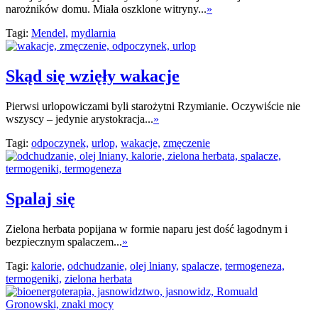
narożników domu. Miała oszklone witryny...
»
Tagi:
Mendel,
mydlarnia
Skąd się wzięły wakacje
Pierwsi urlopowiczami byli starożytni Rzymianie. Oczywiście nie
wszyscy – jedynie arystokracja...
»
Tagi:
odpoczynek,
urlop,
wakacje,
zmęczenie
Spalaj się
Zielona herbata popijana w formie naparu jest dość łagodnym i
bezpiecznym spalaczem...
»
Tagi:
kalorie,
odchudzanie,
olej lniany,
spalacze,
termogeneza,
termogeniki,
zielona herbata