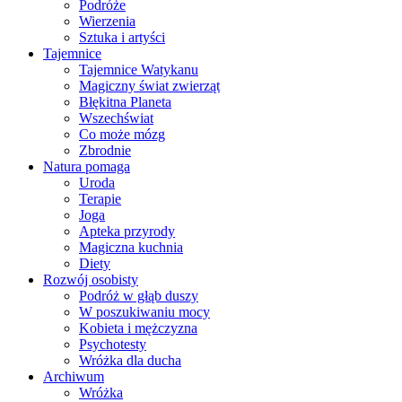
Podróże
Wierzenia
Sztuka i artyści
Tajemnice
Tajemnice Watykanu
Magiczny świat zwierząt
Błękitna Planeta
Wszechświat
Co może mózg
Zbrodnie
Natura pomaga
Uroda
Terapie
Joga
Apteka przyrody
Magiczna kuchnia
Diety
Rozwój osobisty
Podróż w głąb duszy
W poszukiwaniu mocy
Kobieta i mężczyzna
Psychotesty
Wróżka dla ducha
Archiwum
Wróżka