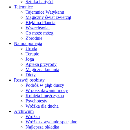
Sztuka i artyści
Tajemnice
Tajemnice Watykanu
Magiczny świat zwierząt
Błękitna Planeta
Wszechświat
Co może mózg
Zbrodnie
Natura pomaga
Uroda
Terapie
Joga
Apteka przyrody
Magiczna kuchnia
Diety
Rozwój osobisty
Podróż w głąb duszy
W poszukiwaniu mocy
Kobieta i mężczyzna
Psychotesty
Wróżka dla ducha
Archiwum
Wróżka
Wróżka - wydanie specjalne
Najlepsza okładka