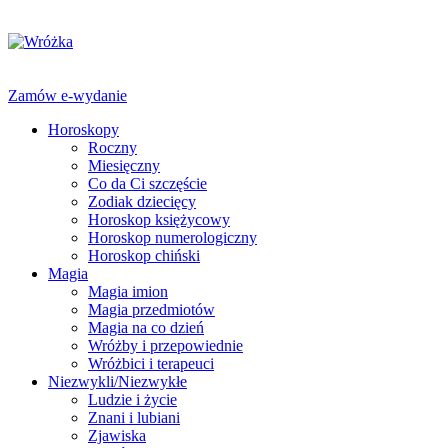
Zamów e-wydanie
Horoskopy
Roczny
Miesięczny
Co da Ci szczęście
Zodiak dziecięcy
Horoskop księżycowy
Horoskop numerologiczny
Horoskop chiński
Magia
Magia imion
Magia przedmiotów
Magia na co dzień
Wróżby i przepowiednie
Wróżbici i terapeuci
Niezwykli/Niezwykłe
Ludzie i życie
Znani i lubiani
Zjawiska