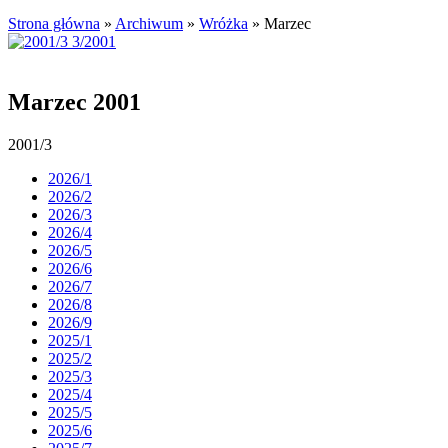
Strona główna
»
Archiwum
»
Wróżka
»
Marzec
Marzec 2001
2001/3
2026/1
2026/2
2026/3
2026/4
2026/5
2026/6
2026/7
2026/8
2026/9
2025/1
2025/2
2025/3
2025/4
2025/5
2025/6