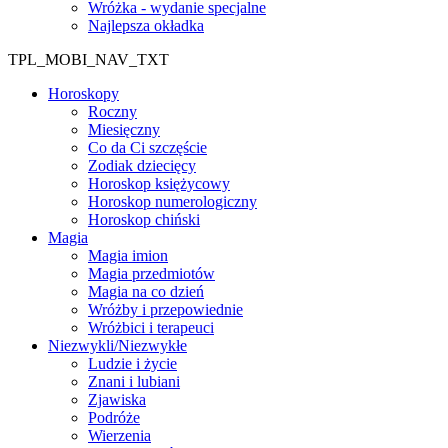
Wróżka - wydanie specjalne
Najlepsza okładka
TPL_MOBI_NAV_TXT
Horoskopy
Roczny
Miesięczny
Co da Ci szczęście
Zodiak dziecięcy
Horoskop księżycowy
Horoskop numerologiczny
Horoskop chiński
Magia
Magia imion
Magia przedmiotów
Magia na co dzień
Wróżby i przepowiednie
Wróżbici i terapeuci
Niezwykli/Niezwykłe
Ludzie i życie
Znani i lubiani
Zjawiska
Podróże
Wierzenia