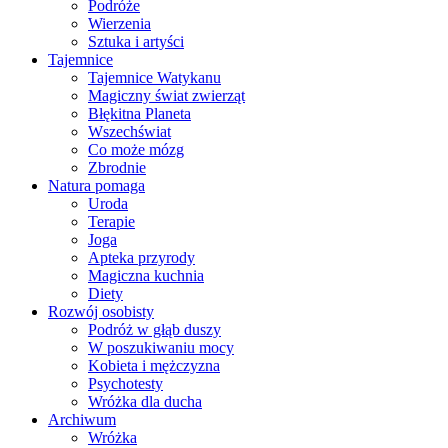
Podróże
Wierzenia
Sztuka i artyści
Tajemnice
Tajemnice Watykanu
Magiczny świat zwierząt
Błękitna Planeta
Wszechświat
Co może mózg
Zbrodnie
Natura pomaga
Uroda
Terapie
Joga
Apteka przyrody
Magiczna kuchnia
Diety
Rozwój osobisty
Podróż w głąb duszy
W poszukiwaniu mocy
Kobieta i mężczyzna
Psychotesty
Wróżka dla ducha
Archiwum
Wróżka