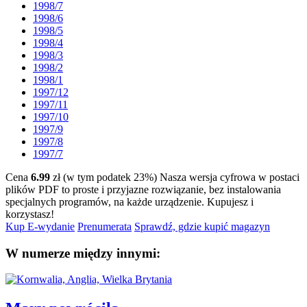
1998/7
1998/6
1998/5
1998/4
1998/3
1998/2
1998/1
1997/12
1997/11
1997/10
1997/9
1997/8
1997/7
Cena
6.99
zł (w tym podatek 23%)
Nasza wersja cyfrowa w postaci
plików PDF to proste i przyjazne rozwiązanie, bez instalowania
specjalnych programów, na każde urządzenie.
Kupujesz i
korzystasz!
Kup E-wydanie
Prenumerata
Sprawdź, gdzie kupić magazyn
W numerze między innymi: