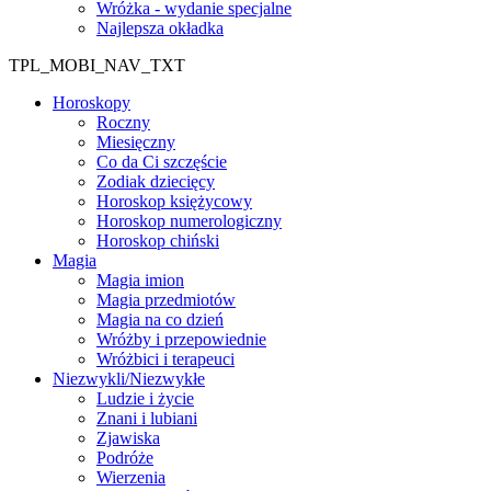
Wróżka - wydanie specjalne
Najlepsza okładka
TPL_MOBI_NAV_TXT
Horoskopy
Roczny
Miesięczny
Co da Ci szczęście
Zodiak dziecięcy
Horoskop księżycowy
Horoskop numerologiczny
Horoskop chiński
Magia
Magia imion
Magia przedmiotów
Magia na co dzień
Wróżby i przepowiednie
Wróżbici i terapeuci
Niezwykli/Niezwykłe
Ludzie i życie
Znani i lubiani
Zjawiska
Podróże
Wierzenia