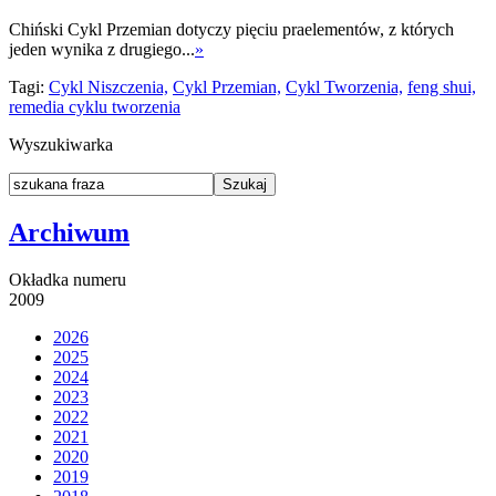
Chiński Cykl Przemian dotyczy pięciu praelementów, z których
jeden wynika z drugiego...
»
Tagi:
Cykl Niszczenia,
Cykl Przemian,
Cykl Tworzenia,
feng shui,
remedia cyklu tworzenia
Wyszukiwarka
Archiwum
Okładka numeru
2009
2026
2025
2024
2023
2022
2021
2020
2019