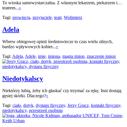
To wioska samowystarczalna. Z własnym lekarzem, piekarzem i…
teatrem...
»
Tagi:
prowincja,
przyjaciele,
teatr,
Wolimierz
Adela
Wbrew obiegowej opinii średniowiecze to czas wielu silnych,
bardzo wpływowych kobiet...
»
Tagi:
Adela,
Adele,
imię,
imiona,
magia imion,
znaczenie imion
Niedotykalscy
Niektórzy lubią, żeby ich głaskać czy trzymać za rękę. Inni dostają
gęsiej skórki. Dlaczego?
»
Tagi:
ciało,
dotyk,
dystans fizyczny,
Jerzy Gracz,
kontakt fizyczny,
niedotykalscy,
przestrzeń osobista