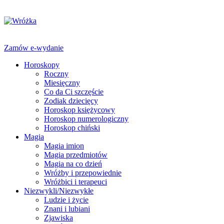
Zamów e-wydanie
Horoskopy
Roczny
Miesięczny
Co da Ci szczęście
Zodiak dziecięcy
Horoskop księżycowy
Horoskop numerologiczny
Horoskop chiński
Magia
Magia imion
Magia przedmiotów
Magia na co dzień
Wróżby i przepowiednie
Wróżbici i terapeuci
Niezwykli/Niezwykłe
Ludzie i życie
Znani i lubiani
Zjawiska