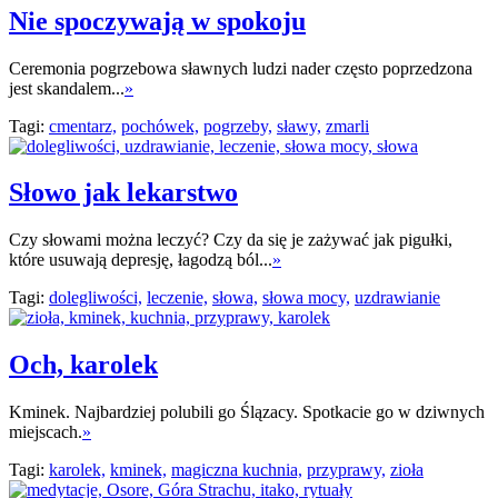
Nie spoczywają w spokoju
Ceremonia pogrzebowa sławnych ludzi nader często poprzedzona
jest skandalem...
»
Tagi:
cmentarz,
pochówek,
pogrzeby,
sławy,
zmarli
Słowo jak lekarstwo
Czy słowami można leczyć? Czy da się je zażywać jak pigułki,
które usuwają depresję, łagodzą ból...
»
Tagi:
dolegliwości,
leczenie,
słowa,
słowa mocy,
uzdrawianie
Och, karolek
Kminek. Najbardziej polubili go Ślązacy. Spotkacie go w dziwnych
miejscach.
»
Tagi:
karolek,
kminek,
magiczna kuchnia,
przyprawy,
zioła