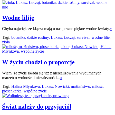
Wodne lilije
Chyba największe kłącza mają u nas pewne piękne wodne kwiaty.
»
Tagi:
botanika,
dzikie rośliny,
Łukasz Łuczaj,
survival,
wodne lilie,
zioła
W życiu chodzi o proporcje
Wiem, że życie składa się też z nierealizowania wydumanych
marzeń o wolności i niezależności...
»
Tagi:
Halina Mlynkova,
Łukasz Nowicki,
małżeństwo,
miłość,
piosenkarka,
wspólne życie
Świat należy do przyjaciół