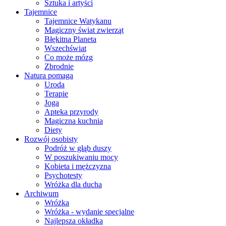
Sztuka i artyści
Tajemnice
Tajemnice Watykanu
Magiczny świat zwierząt
Błękitna Planeta
Wszechświat
Co może mózg
Zbrodnie
Natura pomaga
Uroda
Terapie
Joga
Apteka przyrody
Magiczna kuchnia
Diety
Rozwój osobisty
Podróż w głąb duszy
W poszukiwaniu mocy
Kobieta i mężczyzna
Psychotesty
Wróżka dla ducha
Archiwum
Wróżka
Wróżka - wydanie specjalne
Najlepsza okładka