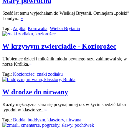
Mary powróciła
Sześć lat temu wyjechałam do Wielkiej Brytanii. Ominęłam „polski”
Londyn...
»
Tagi:
Anglia,
Kornwalia,
Wielka Brytania
W krzywym zwierciadle - Koziorożec
Ulubieniec dzieci i miłośnik miodu pewnego razu zaklinował się w
norze Królika.
»
Tagi:
Koziorożec,
znaki zodiaku
W drodze do nirwany
Każdy mężczyzna stara się przynajmniej raz w życiu spędzić kilka
tygodni w klasztorze...
»
Tagi:
Budda,
buddyzm,
klasztory,
nirwana