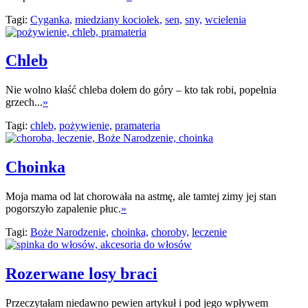
Tagi:
Cyganka,
miedziany kociołek,
sen,
sny,
wcielenia
Chleb
Nie wolno kłaść chleba dołem do góry – kto tak robi, popełnia
grzech...
»
Tagi:
chleb,
pożywienie,
pramateria
Choinka
Moja mama od lat chorowała na astmę, ale tamtej zimy jej stan
pogorszyło zapalenie płuc.
»
Tagi:
Boże Narodzenie,
choinka,
choroby,
leczenie
Rozerwane losy braci
Przeczytałam niedawno pewien artykuł i pod jego wpływem