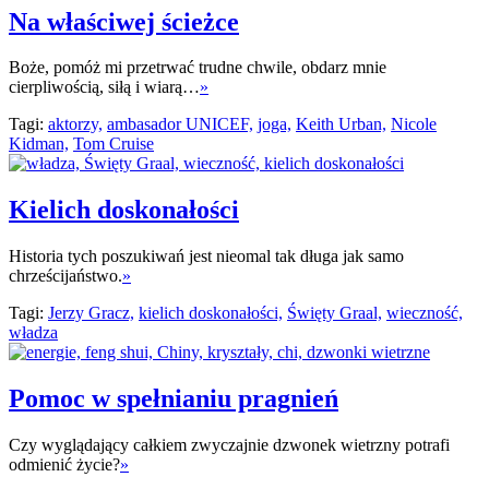
Na właściwej ścieżce
Boże, pomóż mi przetrwać trudne chwile, obdarz mnie
cierpliwością, siłą i wiarą…
»
Tagi:
aktorzy,
ambasador UNICEF,
joga,
Keith Urban,
Nicole
Kidman,
Tom Cruise
Kielich doskonałości
Historia tych poszukiwań jest nieomal tak długa jak samo
chrześcijaństwo.
»
Tagi:
Jerzy Gracz,
kielich doskonałości,
Święty Graal,
wieczność,
władza
Pomoc w spełnianiu pragnień
Czy wyglądający całkiem zwyczajnie dzwonek wietrzny potrafi
odmienić życie?
»