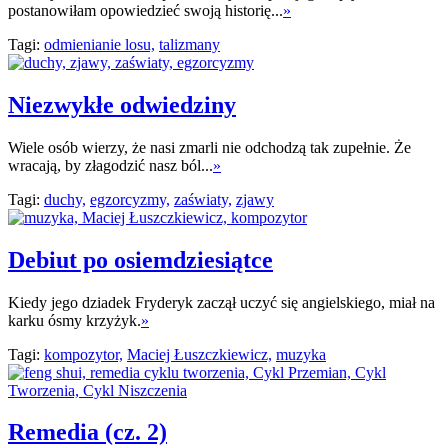
postanowiłam opowiedzieć swoją historię...
»
Tagi:
odmienianie losu,
talizmany
Niezwykłe odwiedziny
Wiele osób wierzy, że nasi zmarli nie odchodzą tak zupełnie. Że
wracają, by złagodzić nasz ból...
»
Tagi:
duchy,
egzorcyzmy,
zaświaty,
zjawy
Debiut po osiemdziesiątce
Kiedy jego dziadek Fryderyk zaczął uczyć się angielskiego, miał na
karku ósmy krzyżyk.
»
Tagi:
kompozytor,
Maciej Łuszczkiewicz,
muzyka
Remedia (cz. 2)