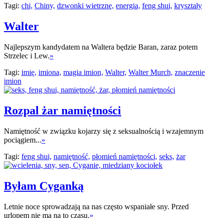
Tagi:
chi,
Chiny,
dzwonki wietrzne,
energia,
feng shui,
kryształy
Walter
Najlepszym kandydatem na Waltera będzie Baran, zaraz potem
Strzelec i Lew.
»
Tagi:
imię,
imiona,
magia imion,
Walter,
Walter Murch,
znaczenie
imion
Rozpal żar namiętności
Namiętność w związku kojarzy się z seksualnością i wzajemnym
pociągiem...
»
Tagi:
feng shui,
namiętność,
płomień namiętności,
seks,
żar
Byłam Cyganką
Letnie noce sprowadzają na nas często wspaniałe sny. Przed
urlopem nie ma na to czasu.
»