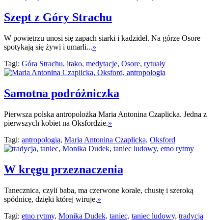
Szept z Góry Strachu
W powietrzu unosi się zapach siarki i kadzideł. Na górze Osore
spotykają się żywi i umarli...
»
Tagi:
Góra Strachu,
itako,
medytacje,
Osore,
rytuały
Samotna podróżniczka
Pierwsza polska antropolożka Maria Antonina Czaplicka. Jedna z
pierwszych kobiet na Oksfordzie.
»
Tagi:
antropologia,
Maria Antonina Czaplicka,
Oksford
W kręgu przeznaczenia
Tanecznica, czyli baba, ma czerwone korale, chustę i szeroką
spódnicę, dzięki której wiruje.
»
Tagi:
etno rytmy,
Monika Dudek,
taniec,
taniec ludowy,
tradycja