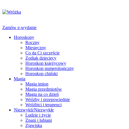
Zamów e-wydanie
Horoskopy
Roczny
Miesięczny
Co da Ci szczęście
Zodiak dziecięcy
Horoskop księżycowy
Horoskop numerologiczny
Horoskop chiński
Magia
Magia imion
Magia przedmiotów
Magia na co dzień
Wróżby i przepowiednie
Wróżbici i terapeuci
Niezwykli/Niezwykłe
Ludzie i życie
Znani i lubiani
Zjawiska