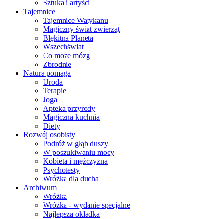
Sztuka i artyści
Tajemnice
Tajemnice Watykanu
Magiczny świat zwierząt
Błękitna Planeta
Wszechświat
Co może mózg
Zbrodnie
Natura pomaga
Uroda
Terapie
Joga
Apteka przyrody
Magiczna kuchnia
Diety
Rozwój osobisty
Podróż w głąb duszy
W poszukiwaniu mocy
Kobieta i mężczyzna
Psychotesty
Wróżka dla ducha
Archiwum
Wróżka
Wróżka - wydanie specjalne
Najlepsza okładka