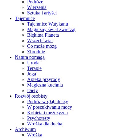
Podróże
Wierzenia
Sztuka i artyści
Tajemnice
Tajemnice Watykanu
Magiczny świat zwierząt
Błękitna Planeta
Wszechświat
Co może mózg
Zbrodnie
Natura pomaga
Uroda
Terapie
Joga
Apteka przyrody
Magiczna kuchnia
Diety
Rozwój osobisty
Podróż w głąb duszy
W poszukiwaniu mocy
Kobieta i mężczyzna
Psychotesty
Wróżka dla ducha
Archiwum
Wróżka