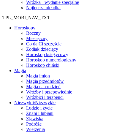
Wróżka - wydanie specjalne
Najlepsza okładka
TPL_MOBI_NAV_TXT
Horoskopy
Roczny
Miesięczny
Co da Ci szczęście
Zodiak dziecięcy
Horoskop księżycowy
Horoskop numerologiczny
Horoskop chiński
Magia
Magia imion
Magia przedmiotów
Magia na co dzień
Wróżby i przepowiednie
Wróżbici i terapeuci
Niezwykli/Niezwykłe
Ludzie i życie
Znani i lubiani
Zjawiska
Podróże
Wierzenia