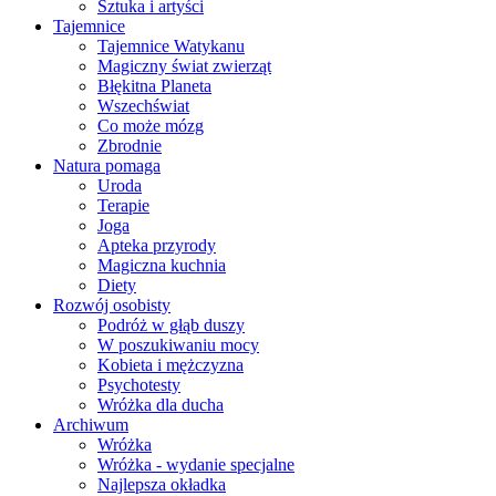
Sztuka i artyści
Tajemnice
Tajemnice Watykanu
Magiczny świat zwierząt
Błękitna Planeta
Wszechświat
Co może mózg
Zbrodnie
Natura pomaga
Uroda
Terapie
Joga
Apteka przyrody
Magiczna kuchnia
Diety
Rozwój osobisty
Podróż w głąb duszy
W poszukiwaniu mocy
Kobieta i mężczyzna
Psychotesty
Wróżka dla ducha
Archiwum
Wróżka
Wróżka - wydanie specjalne
Najlepsza okładka