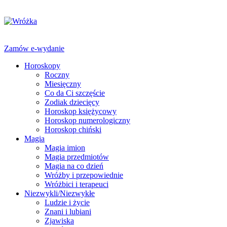
Zamów e-wydanie
Horoskopy
Roczny
Miesięczny
Co da Ci szczęście
Zodiak dziecięcy
Horoskop księżycowy
Horoskop numerologiczny
Horoskop chiński
Magia
Magia imion
Magia przedmiotów
Magia na co dzień
Wróżby i przepowiednie
Wróżbici i terapeuci
Niezwykli/Niezwykłe
Ludzie i życie
Znani i lubiani
Zjawiska