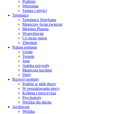
Podróże
Wierzenia
Sztuka i artyści
Tajemnice
Tajemnice Watykanu
Magiczny świat zwierząt
Błękitna Planeta
Wszechświat
Co może mózg
Zbrodnie
Natura pomaga
Uroda
Terapie
Joga
Apteka przyrody
Magiczna kuchnia
Diety
Rozwój osobisty
Podróż w głąb duszy
W poszukiwaniu mocy
Kobieta i mężczyzna
Psychotesty
Wróżka dla ducha
Archiwum
Wróżka