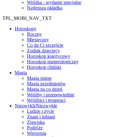
Wróżka - wydanie specjalne
Najlepsza okładka
TPL_MOBI_NAV_TXT
Horoskopy
Roczny
Miesięczny
Co da Ci szczęście
Zodiak dziecięcy
Horoskop księżycowy
Horoskop numerologiczny
Horoskop chiński
Magia
Magia imion
Magia przedmiotów
Magia na co dzień
Wróżby i przepowiednie
Wróżbici i terapeuci
Niezwykli/Niezwykłe
Ludzie i życie
Znani i lubiani
Zjawiska
Podróże
Wierzenia