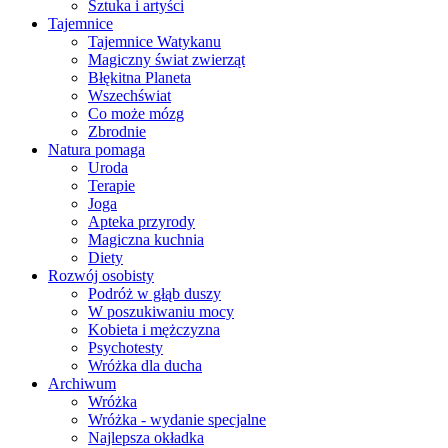
Sztuka i artyści
Tajemnice
Tajemnice Watykanu
Magiczny świat zwierząt
Błękitna Planeta
Wszechświat
Co może mózg
Zbrodnie
Natura pomaga
Uroda
Terapie
Joga
Apteka przyrody
Magiczna kuchnia
Diety
Rozwój osobisty
Podróż w głąb duszy
W poszukiwaniu mocy
Kobieta i mężczyzna
Psychotesty
Wróżka dla ducha
Archiwum
Wróżka
Wróżka - wydanie specjalne
Najlepsza okładka