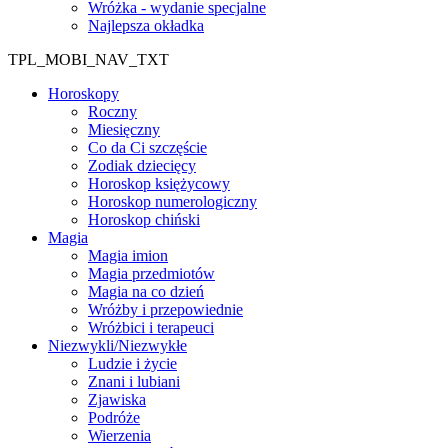
Wróżka - wydanie specjalne
Najlepsza okładka
TPL_MOBI_NAV_TXT
Horoskopy
Roczny
Miesięczny
Co da Ci szczęście
Zodiak dziecięcy
Horoskop księżycowy
Horoskop numerologiczny
Horoskop chiński
Magia
Magia imion
Magia przedmiotów
Magia na co dzień
Wróżby i przepowiednie
Wróżbici i terapeuci
Niezwykli/Niezwykłe
Ludzie i życie
Znani i lubiani
Zjawiska
Podróże
Wierzenia