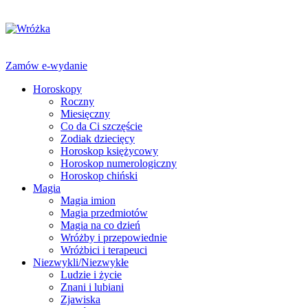
Zamów e-wydanie
Horoskopy
Roczny
Miesięczny
Co da Ci szczęście
Zodiak dziecięcy
Horoskop księżycowy
Horoskop numerologiczny
Horoskop chiński
Magia
Magia imion
Magia przedmiotów
Magia na co dzień
Wróżby i przepowiednie
Wróżbici i terapeuci
Niezwykli/Niezwykłe
Ludzie i życie
Znani i lubiani
Zjawiska