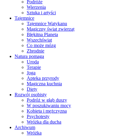
Podróże
Wierzenia
Sztuka i artyści
Tajemnice
Tajemnice Watykanu
Magiczny świat zwierząt
Błękitna Planeta
Wszechświat
Co może mózg
Zbrodnie
Natura pomaga
Uroda
Terapie
Joga
Apteka przyrody
Magiczna kuchnia
Diety
Rozwój osobisty
Podróż w głąb duszy
W poszukiwaniu mocy
Kobieta i mężczyzna
Psychotesty
Wróżka dla ducha
Archiwum
Wróżka