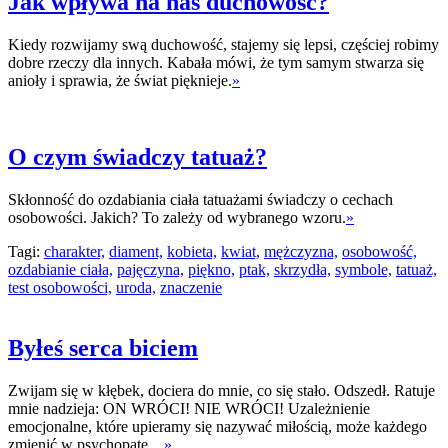
Jak wpływa na nas duchowość?
Kiedy rozwijamy swą duchowość, stajemy się lepsi, częściej robimy
dobre rzeczy dla innych. Kabała mówi, że tym samym stwarza się
anioły i sprawia, że świat pięknieje.
»
O czym świadczy tatuaż?
Skłonność do ozdabiania ciała tatuażami świadczy o cechach
osobowości. Jakich? To zależy od wybranego wzoru.
»
Tagi:
charakter,
diament,
kobieta,
kwiat,
mężczyzna,
osobowość,
ozdabianie ciała,
pajęczyna,
piękno,
ptak,
skrzydła,
symbole,
tatuaż,
test osobowości,
uroda,
znaczenie
Byłeś serca biciem
Zwijam się w kłębek, dociera do mnie, co się stało. Odszedł. Ratuje
mnie nadzieja: ON WRÓCI! NIE WRÓCI! Uzależnienie
emocjonalne, które upieramy się nazywać miłością, może każdego
zmienić w psychopatę…
»