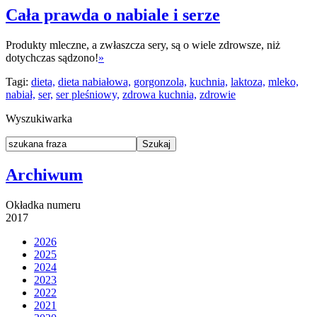
Cała prawda o nabiale i serze
Produkty mleczne, a zwłaszcza sery, są o wiele zdrowsze, niż
dotychczas sądzono!
»
Tagi:
dieta,
dieta nabiałowa,
gorgonzola,
kuchnia,
laktoza,
mleko,
nabiał,
ser,
ser pleśniowy,
zdrowa kuchnia,
zdrowie
Wyszukiwarka
Archiwum
Okładka numeru
2017
2026
2025
2024
2023
2022
2021