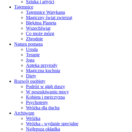
Sztuka i artyści
Tajemnice
Tajemnice Watykanu
Magiczny świat zwierząt
Błękitna Planeta
Wszechświat
Co może mózg
Zbrodnie
Natura pomaga
Uroda
Terapie
Joga
Apteka przyrody
Magiczna kuchnia
Diety
Rozwój osobisty
Podróż w głąb duszy
W poszukiwaniu mocy
Kobieta i mężczyzna
Psychotesty
Wróżka dla ducha
Archiwum
Wróżka
Wróżka - wydanie specjalne
Najlepsza okładka