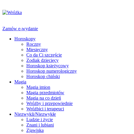
Zamów e-wydanie
Horoskopy
Roczny
Miesięczny
Co da Ci szczęście
Zodiak dziecięcy
Horoskop księżycowy
Horoskop numerologiczny
Horoskop chiński
Magia
Magia imion
Magia przedmiotów
Magia na co dzień
Wróżby i przepowiednie
Wróżbici i terapeuci
Niezwykli/Niezwykłe
Ludzie i życie
Znani i lubiani
Zjawiska