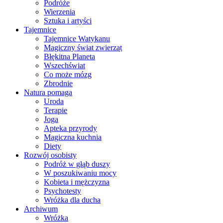
Podróże
Wierzenia
Sztuka i artyści
Tajemnice
Tajemnice Watykanu
Magiczny świat zwierząt
Błękitna Planeta
Wszechświat
Co może mózg
Zbrodnie
Natura pomaga
Uroda
Terapie
Joga
Apteka przyrody
Magiczna kuchnia
Diety
Rozwój osobisty
Podróż w głąb duszy
W poszukiwaniu mocy
Kobieta i mężczyzna
Psychotesty
Wróżka dla ducha
Archiwum
Wróżka