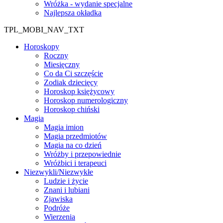
Wróżka - wydanie specjalne
Najlepsza okładka
TPL_MOBI_NAV_TXT
Horoskopy
Roczny
Miesięczny
Co da Ci szczęście
Zodiak dziecięcy
Horoskop księżycowy
Horoskop numerologiczny
Horoskop chiński
Magia
Magia imion
Magia przedmiotów
Magia na co dzień
Wróżby i przepowiednie
Wróżbici i terapeuci
Niezwykli/Niezwykłe
Ludzie i życie
Znani i lubiani
Zjawiska
Podróże
Wierzenia