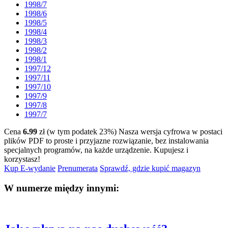
1998/7
1998/6
1998/5
1998/4
1998/3
1998/2
1998/1
1997/12
1997/11
1997/10
1997/9
1997/8
1997/7
Cena
6.99
zł (w tym podatek 23%)
Nasza wersja cyfrowa w postaci
plików PDF to proste i przyjazne rozwiązanie, bez instalowania
specjalnych programów, na każde urządzenie.
Kupujesz i
korzystasz!
Kup E-wydanie
Prenumerata
Sprawdź, gdzie kupić magazyn
W numerze między innymi: