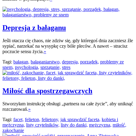
Depresja z bałaganu
Jeśli otacza cię chaos, nie zdziw się, gdy któregoś dnia zaczniesz źle
sypiać, narzekać na wysypkę czy bóle pleców. A nawet – stracisz
poczucie sensu życia.
»
Tagi:
bałagan,
bałaganiarstwo,
depresja,
porządek,
problemy ze
snem,
psychologia,
sprzątanie,
stres
Miłość dla spostrzegawczych
Stworzyłam instrukcję obsługi „partnera na całe życie”, aby uniknąć
rozczarowań.
»
Tagi:
facet,
felieton,
felietony,
jak sprawdzić faceta,
kobieta i
mężczyzna,
listy czytelników,
listy do danki,
mężczyzna,
miłość,
zakochanie