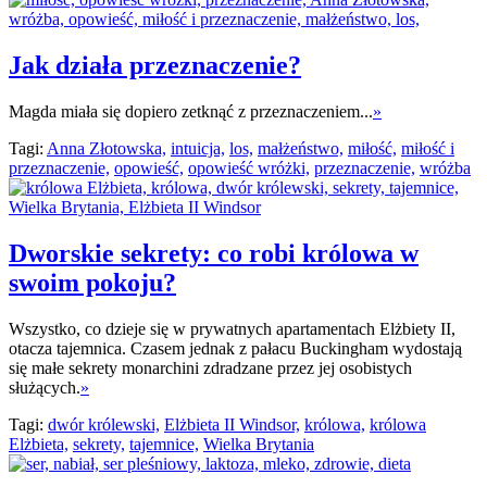
Jak działa przeznaczenie?
Magda miała się dopiero zetknąć z przeznaczeniem...
»
Tagi:
Anna Złotowska,
intuicja,
los,
małżeństwo,
miłość,
miłość i
przeznaczenie,
opowieść,
opowieść wróżki,
przeznaczenie,
wróżba
Dworskie sekrety: co robi królowa w
swoim pokoju?
Wszystko, co dzieje się w prywatnych apartamentach Elżbiety II,
otacza tajemnica. Czasem jednak z pałacu Buckingham wydostają
się małe sekrety monarchini zdradzane przez jej osobistych
służących.
»
Tagi:
dwór królewski,
Elżbieta II Windsor,
królowa,
królowa
Elżbieta,
sekrety,
tajemnice,
Wielka Brytania