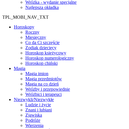
Wróżka - wydanie specjalne
Najlepsza okładka
TPL_MOBI_NAV_TXT
Horoskopy
Roczny
Miesięczny
Co da Ci szczęście
Zodiak dziecięcy
Horoskop księżycowy
Horoskop numerologiczny
Horoskop chiński
Magia
Magia imion
Magia przedmiotów
Magia na co dzień
Wróżby i przepowiednie
Wróżbici i terapeuci
Niezwykli/Niezwykłe
Ludzie i życie
Znani i lubiani
Zjawiska
Podróże
Wierzenia