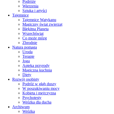
Podróże
Wierzenia
Sztuka i artyści
Tajemnice
Tajemnice Watykanu
Magiczny świat zwierząt
Błękitna Planeta
Wszechświat
Co może mózg
Zbrodnie
Natura pomaga
Uroda
Terapie
Joga
Apteka przyrody
Magiczna kuchnia
Diety
Rozwój osobisty
Podróż w głąb duszy
W poszukiwaniu mocy
Kobieta i mężczyzna
Psychotesty
Wróżka dla ducha
Archiwum
Wróżka