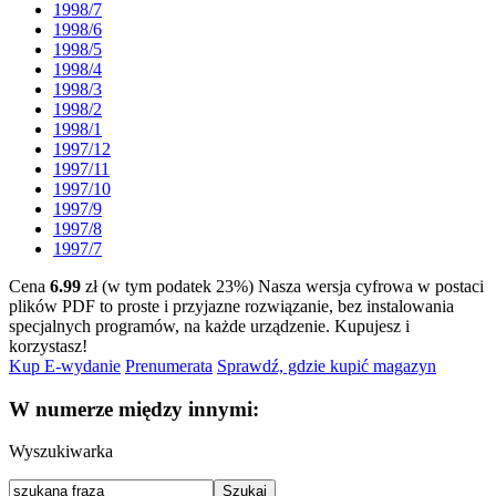
1998/7
1998/6
1998/5
1998/4
1998/3
1998/2
1998/1
1997/12
1997/11
1997/10
1997/9
1997/8
1997/7
Cena
6.99
zł (w tym podatek 23%)
Nasza wersja cyfrowa w postaci
plików PDF to proste i przyjazne rozwiązanie, bez instalowania
specjalnych programów, na każde urządzenie.
Kupujesz i
korzystasz!
Kup E-wydanie
Prenumerata
Sprawdź, gdzie kupić magazyn
W numerze między innymi:
Wyszukiwarka