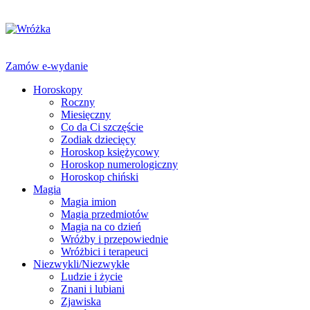
Zamów e-wydanie
Horoskopy
Roczny
Miesięczny
Co da Ci szczęście
Zodiak dziecięcy
Horoskop księżycowy
Horoskop numerologiczny
Horoskop chiński
Magia
Magia imion
Magia przedmiotów
Magia na co dzień
Wróżby i przepowiednie
Wróżbici i terapeuci
Niezwykli/Niezwykłe
Ludzie i życie
Znani i lubiani
Zjawiska