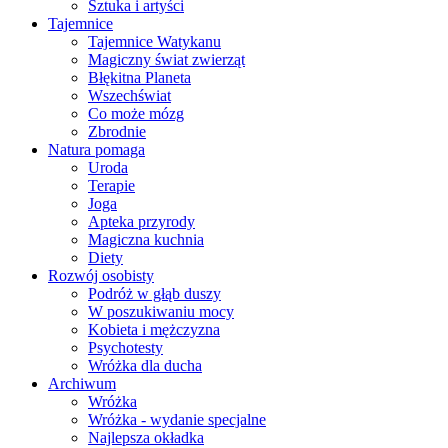
Sztuka i artyści
Tajemnice
Tajemnice Watykanu
Magiczny świat zwierząt
Błękitna Planeta
Wszechświat
Co może mózg
Zbrodnie
Natura pomaga
Uroda
Terapie
Joga
Apteka przyrody
Magiczna kuchnia
Diety
Rozwój osobisty
Podróż w głąb duszy
W poszukiwaniu mocy
Kobieta i mężczyzna
Psychotesty
Wróżka dla ducha
Archiwum
Wróżka
Wróżka - wydanie specjalne
Najlepsza okładka