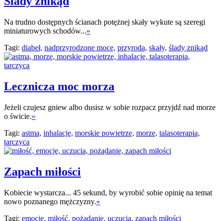
Ślady znikąd
Na trudno dostępnych ścianach potężnej skały wykute są szeregi
miniaturowych schodów...
»
Tagi:
diabeł,
nadprzyrodzone moce,
przyroda,
skały,
ślady znikąd
Lecznicza moc morza
Jeżeli czujesz gniew albo dusisz w sobie rozpacz przyjdź nad morze
o świcie.
»
Tagi:
astma,
inhalacje,
morskie powietrze,
morze,
talasoterapia,
tarczyca
Zapach miłości
Kobiecie wystarcza... 45 sekund, by wyrobić sobie opinię na temat
nowo poznanego mężczyzny.
»
Tagi:
emocje,
miłość,
pożądanie,
uczucia,
zapach miłości