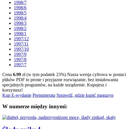
1998/7
1998/6
1998/5
1998/4
1998/3
1998/2
1998/1
1997/12
1997/11
1997/10
1997/9
1997/8
1997/7
Cena
6.99
zł (w tym podatek 23%)
Nasza wersja cyfrowa w postaci
plików PDF to proste i przyjazne rozwiązanie, bez instalowania
specjalnych programów, na każde urządzenie.
Kupujesz i
korzystasz!
Kup E-wydanie
Prenumerata
Sprawdź, gdzie kupić magazyn
W numerze między innymi: