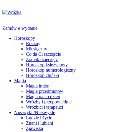
Zamów e-wydanie
Horoskopy
Roczny
Miesięczny
Co da Ci szczęście
Zodiak dziecięcy
Horoskop księżycowy
Horoskop numerologiczny
Horoskop chiński
Magia
Magia imion
Magia przedmiotów
Magia na co dzień
Wróżby i przepowiednie
Wróżbici i terapeuci
Niezwykli/Niezwykłe
Ludzie i życie
Znani i lubiani
Zjawiska