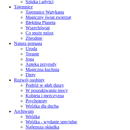
Sztuka i artyści
Tajemnice
Tajemnice Watykanu
Magiczny świat zwierząt
Błękitna Planeta
Wszechświat
Co może mózg
Zbrodnie
Natura pomaga
Uroda
Terapie
Joga
Apteka przyrody
Magiczna kuchnia
Diety
Rozwój osobisty
Podróż w głąb duszy
W poszukiwaniu mocy
Kobieta i mężczyzna
Psychotesty
Wróżka dla ducha
Archiwum
Wróżka
Wróżka - wydanie specjalne
Najlepsza okładka