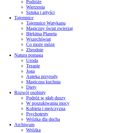
Podróże
Wierzenia
Sztuka i artyści
Tajemnice
Tajemnice Watykanu
Magiczny świat zwierząt
Błękitna Planeta
Wszechświat
Co może mózg
Zbrodnie
Natura pomaga
Uroda
Terapie
Joga
Apteka przyrody
Magiczna kuchnia
Diety
Rozwój osobisty
Podróż w głąb duszy
W poszukiwaniu mocy
Kobieta i mężczyzna
Psychotesty
Wróżka dla ducha
Archiwum
Wróżka