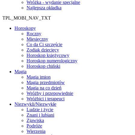
Wróżka - wydanie specjalne
Najlepsza okładka
TPL_MOBI_NAV_TXT
Horoskopy
Roczny
Miesięczny
Co da Ci szczęście
Zodiak dziecięcy
Horoskop księżycowy
Horoskop numerologiczny
Horoskop chiński
Magia
Magia imion
Magia przedmiotów
Magia na co dzień
Wróżby i przepowiednie
Wróżbici i terapeuci
Niezwykli/Niezwykłe
Ludzie i życie
Znani i lubiani
Zjawiska
Podróże
Wierzenia