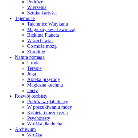
Podróże
Wierzenia
Sztuka i artyści
Tajemnice
Tajemnice Watykanu
Magiczny świat zwierząt
Błękitna Planeta
Wszechświat
Co może mózg
Zbrodnie
Natura pomaga
Uroda
Terapie
Joga
Apteka przyrody
Magiczna kuchnia
Diety
Rozwój osobisty
Podróż w głąb duszy
W poszukiwaniu mocy
Kobieta i mężczyzna
Psychotesty
Wróżka dla ducha
Archiwum
Wróżka