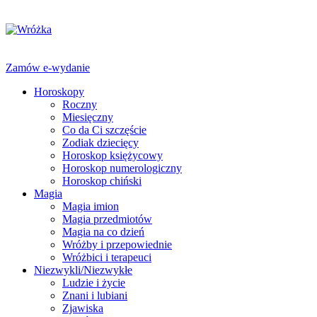
Zamów e-wydanie
Horoskopy
Roczny
Miesięczny
Co da Ci szczęście
Zodiak dziecięcy
Horoskop księżycowy
Horoskop numerologiczny
Horoskop chiński
Magia
Magia imion
Magia przedmiotów
Magia na co dzień
Wróżby i przepowiednie
Wróżbici i terapeuci
Niezwykli/Niezwykłe
Ludzie i życie
Znani i lubiani
Zjawiska