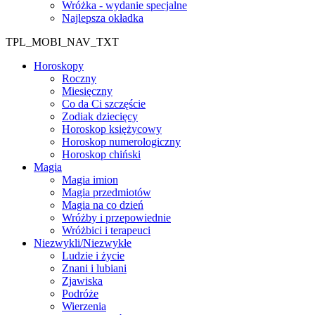
Wróżka - wydanie specjalne
Najlepsza okładka
TPL_MOBI_NAV_TXT
Horoskopy
Roczny
Miesięczny
Co da Ci szczęście
Zodiak dziecięcy
Horoskop księżycowy
Horoskop numerologiczny
Horoskop chiński
Magia
Magia imion
Magia przedmiotów
Magia na co dzień
Wróżby i przepowiednie
Wróżbici i terapeuci
Niezwykli/Niezwykłe
Ludzie i życie
Znani i lubiani
Zjawiska
Podróże
Wierzenia