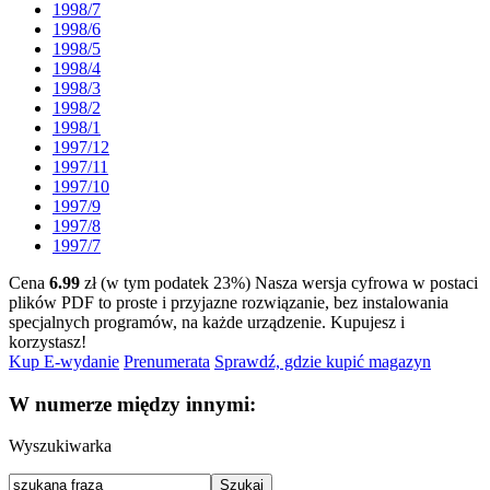
1998/7
1998/6
1998/5
1998/4
1998/3
1998/2
1998/1
1997/12
1997/11
1997/10
1997/9
1997/8
1997/7
Cena
6.99
zł (w tym podatek 23%)
Nasza wersja cyfrowa w postaci
plików PDF to proste i przyjazne rozwiązanie, bez instalowania
specjalnych programów, na każde urządzenie.
Kupujesz i
korzystasz!
Kup E-wydanie
Prenumerata
Sprawdź, gdzie kupić magazyn
W numerze między innymi:
Wyszukiwarka