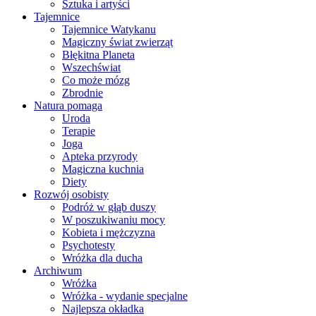
Sztuka i artyści
Tajemnice
Tajemnice Watykanu
Magiczny świat zwierząt
Błękitna Planeta
Wszechświat
Co może mózg
Zbrodnie
Natura pomaga
Uroda
Terapie
Joga
Apteka przyrody
Magiczna kuchnia
Diety
Rozwój osobisty
Podróż w głąb duszy
W poszukiwaniu mocy
Kobieta i mężczyzna
Psychotesty
Wróżka dla ducha
Archiwum
Wróżka
Wróżka - wydanie specjalne
Najlepsza okładka