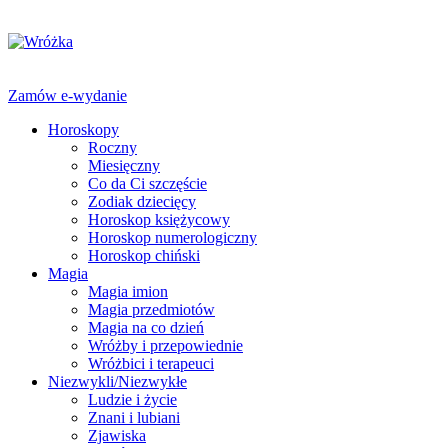
Zamów e-wydanie
Horoskopy
Roczny
Miesięczny
Co da Ci szczęście
Zodiak dziecięcy
Horoskop księżycowy
Horoskop numerologiczny
Horoskop chiński
Magia
Magia imion
Magia przedmiotów
Magia na co dzień
Wróżby i przepowiednie
Wróżbici i terapeuci
Niezwykli/Niezwykłe
Ludzie i życie
Znani i lubiani
Zjawiska