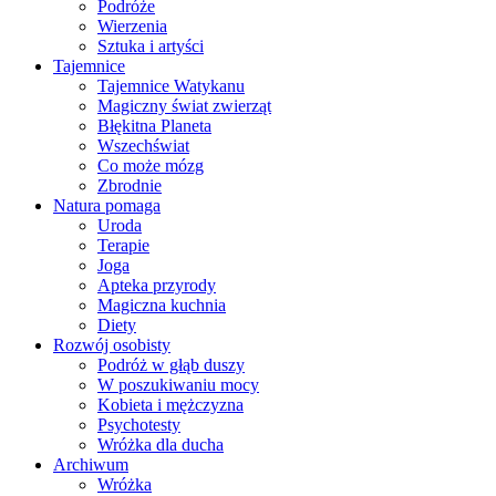
Podróże
Wierzenia
Sztuka i artyści
Tajemnice
Tajemnice Watykanu
Magiczny świat zwierząt
Błękitna Planeta
Wszechświat
Co może mózg
Zbrodnie
Natura pomaga
Uroda
Terapie
Joga
Apteka przyrody
Magiczna kuchnia
Diety
Rozwój osobisty
Podróż w głąb duszy
W poszukiwaniu mocy
Kobieta i mężczyzna
Psychotesty
Wróżka dla ducha
Archiwum
Wróżka