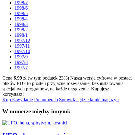
1998/7
1998/6
1998/5
1998/4
1998/3
1998/2
1998/1
1997/12
1997/11
1997/10
1997/9
1997/8
1997/7
Cena
6.99
zł (w tym podatek 23%)
Nasza wersja cyfrowa w postaci
plików PDF to proste i przyjazne rozwiązanie, bez instalowania
specjalnych programów, na każde urządzenie.
Kupujesz i
korzystasz!
Kup E-wydanie
Prenumerata
Sprawdź, gdzie kupić magazyn
W numerze między innymi: