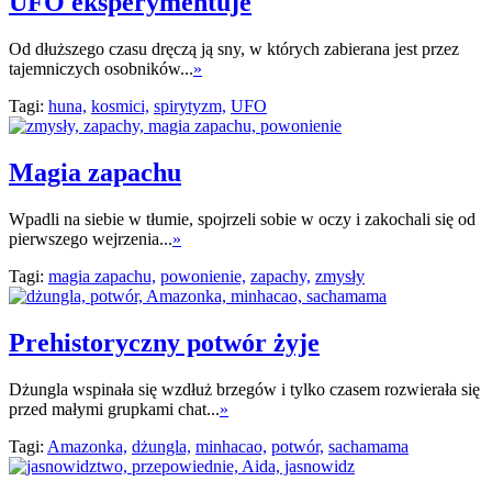
UFO eksperymentuje
Od dłuższego czasu dręczą ją sny, w których zabierana jest przez
tajemniczych osobników...
»
Tagi:
huna,
kosmici,
spirytyzm,
UFO
Magia zapachu
Wpadli na siebie w tłumie, spojrzeli sobie w oczy i zakochali się od
pierwszego wejrzenia...
»
Tagi:
magia zapachu,
powonienie,
zapachy,
zmysły
Prehistoryczny potwór żyje
Dżungla wspinała się wzdłuż brzegów i tylko czasem rozwierała się
przed małymi grupkami chat...
»
Tagi:
Amazonka,
dżungla,
minhacao,
potwór,
sachamama