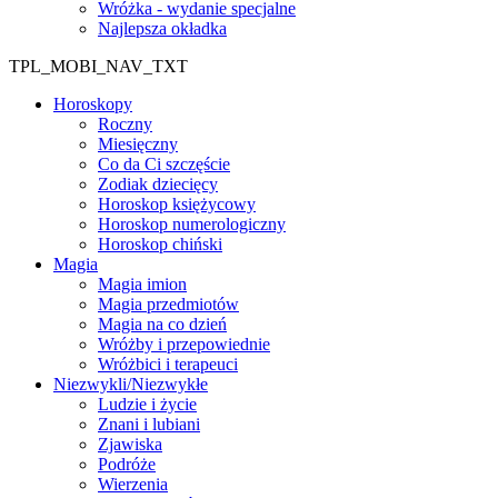
Wróżka - wydanie specjalne
Najlepsza okładka
TPL_MOBI_NAV_TXT
Horoskopy
Roczny
Miesięczny
Co da Ci szczęście
Zodiak dziecięcy
Horoskop księżycowy
Horoskop numerologiczny
Horoskop chiński
Magia
Magia imion
Magia przedmiotów
Magia na co dzień
Wróżby i przepowiednie
Wróżbici i terapeuci
Niezwykli/Niezwykłe
Ludzie i życie
Znani i lubiani
Zjawiska
Podróże
Wierzenia