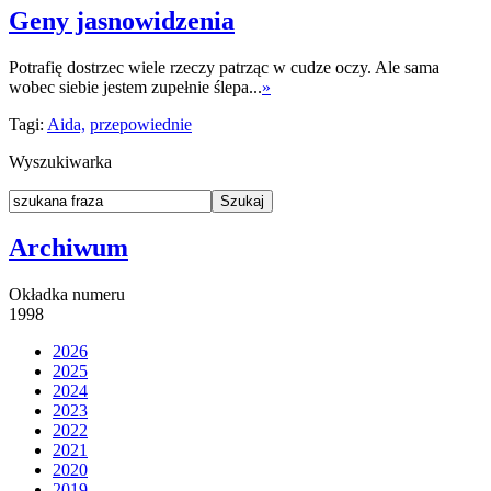
Geny jasnowidzenia
Potrafię dostrzec wiele rzeczy patrząc w cudze oczy. Ale sama
wobec siebie jestem zupełnie ślepa...
»
Tagi:
Aida,
przepowiednie
Wyszukiwarka
Archiwum
Okładka numeru
1998
2026
2025
2024
2023
2022
2021
2020
2019