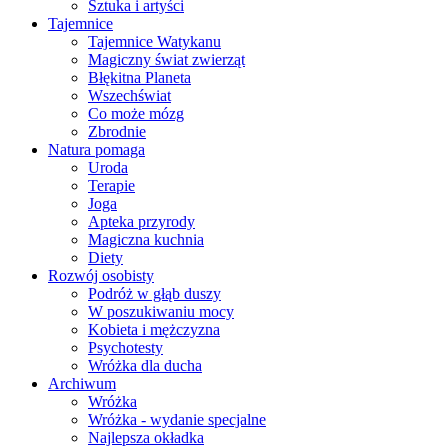
Sztuka i artyści
Tajemnice
Tajemnice Watykanu
Magiczny świat zwierząt
Błękitna Planeta
Wszechświat
Co może mózg
Zbrodnie
Natura pomaga
Uroda
Terapie
Joga
Apteka przyrody
Magiczna kuchnia
Diety
Rozwój osobisty
Podróż w głąb duszy
W poszukiwaniu mocy
Kobieta i mężczyzna
Psychotesty
Wróżka dla ducha
Archiwum
Wróżka
Wróżka - wydanie specjalne
Najlepsza okładka