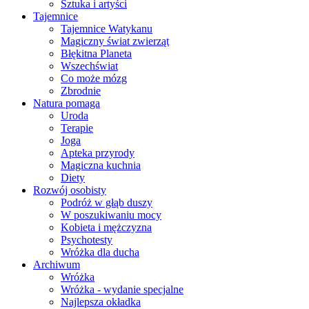
Sztuka i artyści
Tajemnice
Tajemnice Watykanu
Magiczny świat zwierząt
Błękitna Planeta
Wszechświat
Co może mózg
Zbrodnie
Natura pomaga
Uroda
Terapie
Joga
Apteka przyrody
Magiczna kuchnia
Diety
Rozwój osobisty
Podróż w głąb duszy
W poszukiwaniu mocy
Kobieta i mężczyzna
Psychotesty
Wróżka dla ducha
Archiwum
Wróżka
Wróżka - wydanie specjalne
Najlepsza okładka