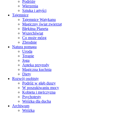
Podróże
Wierzenia
Sztuka i artyści
Tajemnice
Tajemnice Watykanu
Magiczny świat zwierząt
Błękitna Planeta
Wszechświat
Co może mózg
Zbrodnie
Natura pomaga
Uroda
Terapie
Joga
Apteka przyrody
Magiczna kuchnia
Diety
Rozwój osobisty
Podróż w głąb duszy
W poszukiwaniu mocy
Kobieta i mężczyzna
Psychotesty
Wróżka dla ducha
Archiwum
Wróżka