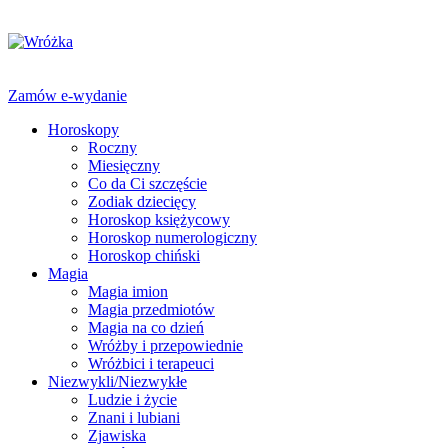
Zamów e-wydanie
Horoskopy
Roczny
Miesięczny
Co da Ci szczęście
Zodiak dziecięcy
Horoskop księżycowy
Horoskop numerologiczny
Horoskop chiński
Magia
Magia imion
Magia przedmiotów
Magia na co dzień
Wróżby i przepowiednie
Wróżbici i terapeuci
Niezwykli/Niezwykłe
Ludzie i życie
Znani i lubiani
Zjawiska