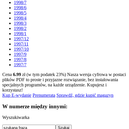
1998/7
1998/6
1998/5
1998/4
1998/3
1998/2
1998/1
1997/12
1997/11
1997/10
1997/9
1997/8
1997/7
Cena
6.99
zł (w tym podatek 23%)
Nasza wersja cyfrowa w postaci
plików PDF to proste i przyjazne rozwiązanie, bez instalowania
specjalnych programów, na każde urządzenie.
Kupujesz i
korzystasz!
Kup E-wydanie
Prenumerata
Sprawdź, gdzie kupić magazyn
W numerze między innymi:
Wyszukiwarka