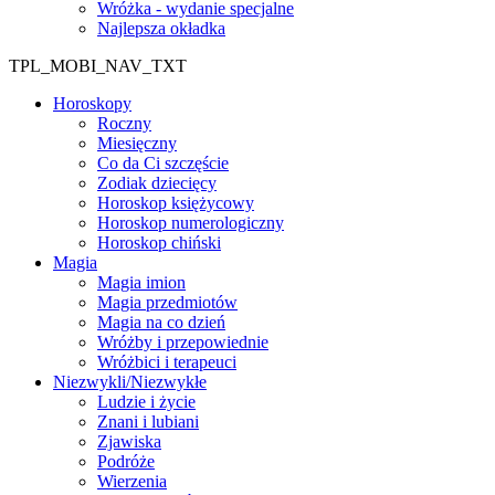
Wróżka - wydanie specjalne
Najlepsza okładka
TPL_MOBI_NAV_TXT
Horoskopy
Roczny
Miesięczny
Co da Ci szczęście
Zodiak dziecięcy
Horoskop księżycowy
Horoskop numerologiczny
Horoskop chiński
Magia
Magia imion
Magia przedmiotów
Magia na co dzień
Wróżby i przepowiednie
Wróżbici i terapeuci
Niezwykli/Niezwykłe
Ludzie i życie
Znani i lubiani
Zjawiska
Podróże
Wierzenia