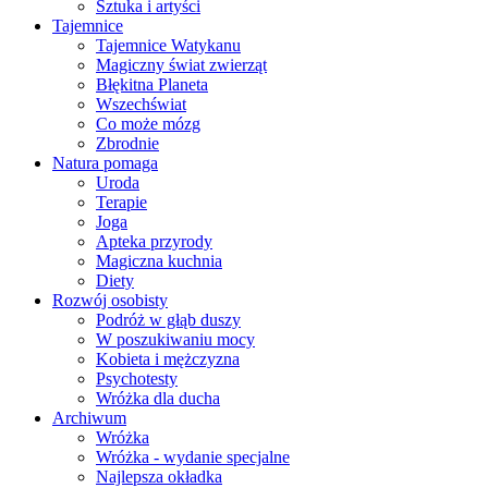
Sztuka i artyści
Tajemnice
Tajemnice Watykanu
Magiczny świat zwierząt
Błękitna Planeta
Wszechświat
Co może mózg
Zbrodnie
Natura pomaga
Uroda
Terapie
Joga
Apteka przyrody
Magiczna kuchnia
Diety
Rozwój osobisty
Podróż w głąb duszy
W poszukiwaniu mocy
Kobieta i mężczyzna
Psychotesty
Wróżka dla ducha
Archiwum
Wróżka
Wróżka - wydanie specjalne
Najlepsza okładka