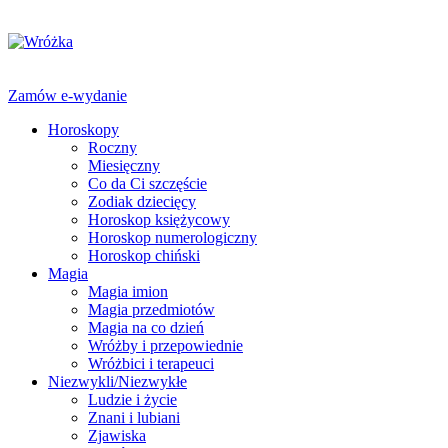
Zamów e-wydanie
Horoskopy
Roczny
Miesięczny
Co da Ci szczęście
Zodiak dziecięcy
Horoskop księżycowy
Horoskop numerologiczny
Horoskop chiński
Magia
Magia imion
Magia przedmiotów
Magia na co dzień
Wróżby i przepowiednie
Wróżbici i terapeuci
Niezwykli/Niezwykłe
Ludzie i życie
Znani i lubiani
Zjawiska