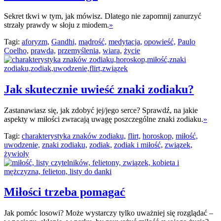
Sekret tkwi w tym, jak mówisz. Dlatego nie zapomnij zanurzyć
strzały prawdy w słoju z miodem.
»
Tagi:
aforyzm,
Gandhi,
mądrość,
medytacja,
opowieść,
Paulo
Coelho,
prawda,
przemyślenia,
wiara,
życie
Jak skutecznie uwieść znaki zodiaku?
Zastanawiasz się, jak zdobyć jej/jego serce? Sprawdź, na jakie
aspekty w miłości zwracają uwagę poszczególne znaki zodiaku.
»
Tagi:
charakterystyka znaków zodiaku,
flirt,
horoskop,
miłość,
uwodzenie,
znaki zodiaku,
zodiak,
zodiak i miłość,
związek,
żywioły
Miłości trzeba pomagać
Jak pomóc losowi? Może wystarczy tylko uważniej się rozglądać –