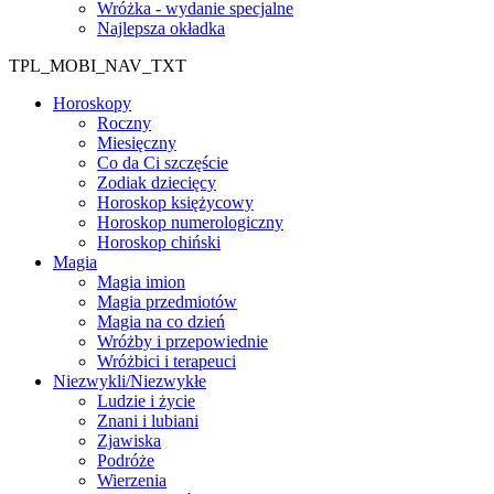
Wróżka - wydanie specjalne
Najlepsza okładka
TPL_MOBI_NAV_TXT
Horoskopy
Roczny
Miesięczny
Co da Ci szczęście
Zodiak dziecięcy
Horoskop księżycowy
Horoskop numerologiczny
Horoskop chiński
Magia
Magia imion
Magia przedmiotów
Magia na co dzień
Wróżby i przepowiednie
Wróżbici i terapeuci
Niezwykli/Niezwykłe
Ludzie i życie
Znani i lubiani
Zjawiska
Podróże
Wierzenia