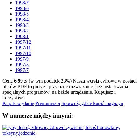
1998/7
1998/6
1998/5
1998/4
1998/3
1998/2
1998/1
1997/12
1997/11
1997/10
1997/9
1997/8
1997/7
Cena
6.99
zł (w tym podatek 23%)
Nasza wersja cyfrowa w postaci
plików PDF to proste i przyjazne rozwiązanie, bez instalowania
specjalnych programów, na każde urządzenie.
Kupujesz i
korzystasz!
Kup E-wydanie
Prenumerata
Sprawdź, gdzie kupić magazyn
W numerze między innymi: