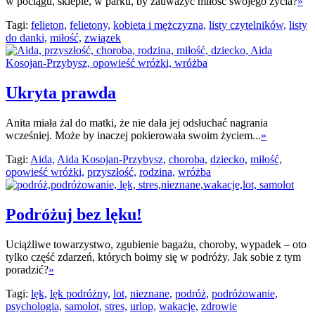
w pociągu, sklepie, w parku, by zauważyć miłość swojego życia?
»
Tagi:
felieton,
felietony,
kobieta i mężczyzna,
listy czytelników,
listy
do danki,
miłość,
związek
Ukryta prawda
Anita miała żal do matki, że nie dała jej odsłuchać nagrania
wcześniej. Może by inaczej pokierowała swoim życiem...
»
Tagi:
Aida,
Aida Kosojan-Przybysz,
choroba,
dziecko,
miłość,
opowieść wróżki,
przyszłość,
rodzina,
wróżba
Podróżuj bez lęku!
Uciążliwe towarzystwo, zgubienie bagażu, choroby, wypadek – oto
tylko część zdarzeń, których boimy się w podróży. Jak sobie z tym
poradzić?
»
Tagi:
lęk,
lęk podróżny,
lot,
nieznane,
podróż,
podróżowanie,
psychologia,
samolot,
stres,
urlop,
wakacje,
zdrowie