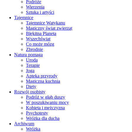
Podróże
Wierzenia
Sztuka i artyści
Tajemnice
Tajemnice Watykanu
Magiczny świat zwierząt
Błękitna Planeta
Wszechświat
Co może mózg
Zbrodnie
Natura pomaga
Uroda
Terapie
Joga
Apteka przyrody
Magiczna kuchnia
Diety
Rozwój osobisty
Podróż w głąb duszy
W poszukiwaniu mocy
Kobieta i mężczyzna
Psychotesty
Wróżka dla ducha
Archiwum
Wróżka