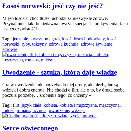
Łosoś norweski: jeść czy nie jeść?
Mięso łososia, choć tłuste, uchodzi za niezwykle zdrowe.
Przynajmniej tak do niedawna uważali specjaliści od żywienia. Jaka
jest rzeczywistość?
»
Tagi:
jedzenie,
kwasy omega-3,
łosoś,
łosoś hodowlany,
łosoś
norweski,
ryby,
toksyny,
zdrowa kuchnia,
zdrowe żywienie,
zdrowie
Uwodzenie - sztuka, która daje władzę
Gra w uwodzenie: nie potrzeba do niej urody, ale niezbędne są
wdzięk i dobra energia. Nie chodzi o flirt, ale o to, by druga osoba
poczuła potrzebę… zrobienia tego, co chcemy.
»
Tagi:
flirt,
język ciała,
kobieta,
kobieta i mężczyzna,
mężczyzna,
miłość,
romans,
uczucia,
uwodzenie,
wdzięk
Serce oświeconego