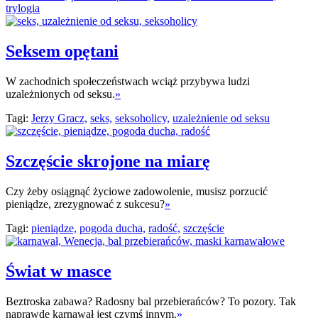
trylogia
Seksem opętani
W zachodnich społeczeństwach wciąż przybywa ludzi
uzależnionych od seksu.
»
Tagi:
Jerzy Gracz,
seks,
seksoholicy,
uzależnienie od seksu
Szczęście skrojone na miarę
Czy żeby osiągnąć życiowe zadowolenie, musisz porzucić
pieniądze, zrezygnować z sukcesu?
»
Tagi:
pieniądze,
pogoda ducha,
radość,
szczęście
Świat w masce
Beztroska zabawa? Radosny bal przebierańców? To pozory. Tak
naprawdę karnawał jest czymś innym.
»