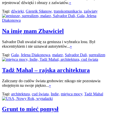
rejestrować dźwięki i obrazy z zaświatów.
»
Tagi:
dźwięki,
Gienrik Siłanow,
transkomunikacja,
zaświaty
Na imię mam Zbawiciel
Salvador Dali uważał się za geniusza i wybrańca losu. Był
ekscentrykiem i nie uznawał autorytetów...
»
Tagi:
Gala,
Jelena Diakonowa,
malarz,
Salvador Dali,
surrealizm
Tadż Mahal – rajska architektura
Zaliczany do cudów świata grobowiec nikogo nie pozostawia
obojętnym na swoje piękno...
»
Tagi:
architektura,
cud świata,
Indie,
miejsca mocy,
Tadż Mahal
Grunt to mieć pomysł