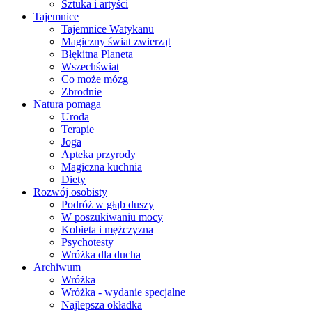
Sztuka i artyści
Tajemnice
Tajemnice Watykanu
Magiczny świat zwierząt
Błękitna Planeta
Wszechświat
Co może mózg
Zbrodnie
Natura pomaga
Uroda
Terapie
Joga
Apteka przyrody
Magiczna kuchnia
Diety
Rozwój osobisty
Podróż w głąb duszy
W poszukiwaniu mocy
Kobieta i mężczyzna
Psychotesty
Wróżka dla ducha
Archiwum
Wróżka
Wróżka - wydanie specjalne
Najlepsza okładka