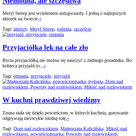
Niemodna, ale szczęśliwa
Meryl Streep jest wcieleniem antygwiazdy. I jedną z najlepszych
aktorek na świecie.
»
Tagi:
aktorzy,
Meryl Streep,
rodzina,
szczęście
Przyjaciółka lek na całe zło
Bycia przyjaciółką nie można się nauczyć z żadnego poradnika. Bo
kobieca przyjaźń to...
»
Tagi:
empatia,
przyjaciele,
przyjaźń
W kuchni prawdziwej wiedźmy
Znana stała się dzięki powieściom, w których kuchnia, gotowanie
odgrywają niezwykle istotną rolę.
»
Tagi:
Dom nad rozlewiskiem,
Małgorzata Kalicińska,
Miłość nad
rozlewiskiem,
powieściopisarka,
Powroty nad rozlewiskiem,