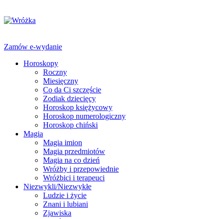
Zamów e-wydanie
Horoskopy
Roczny
Miesięczny
Co da Ci szczęście
Zodiak dziecięcy
Horoskop księżycowy
Horoskop numerologiczny
Horoskop chiński
Magia
Magia imion
Magia przedmiotów
Magia na co dzień
Wróżby i przepowiednie
Wróżbici i terapeuci
Niezwykli/Niezwykłe
Ludzie i życie
Znani i lubiani
Zjawiska