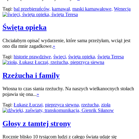
Tagi:
bal przebierańców,
karnawał,
maski karnawałowe,
Wenecja
Święta opieka
Chciałabym opisać wydarzenie, które sama przeżyłam, wciąż jest
ono dla mnie zagadkowe.
»
Tagi:
historie prawdziwe,
święci,
święta opieka,
święta Teresa
Rzeżucha i family
Wiosna to czas siania rzeżuchy. Na naszych wielkanocnych stołach
pojawia się ona...
»
Tagi:
Łukasz Łuczaj,
pieprzyca siewna,
rzeżucha,
zioła
Głosy z tamtej strony
Rocznie blisko 10 tysiącom ludzi z całego świata udaje się