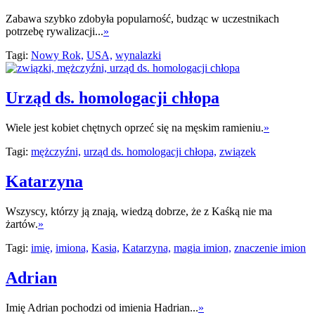
Zabawa szybko zdobyła popularność, budząc w uczestnikach
potrzebę rywalizacji...
»
Tagi:
Nowy Rok,
USA,
wynalazki
Urząd ds. homologacji chłopa
Wiele jest kobiet chętnych oprzeć się na męskim ramieniu.
»
Tagi:
mężczyźni,
urząd ds. homologacji chłopa,
związek
Katarzyna
Wszyscy, którzy ją znają, wiedzą dobrze, że z Kaśką nie ma
żartów.
»
Tagi:
imię,
imiona,
Kasia,
Katarzyna,
magia imion,
znaczenie imion
Adrian
Imię Adrian pochodzi od imienia Hadrian...
»