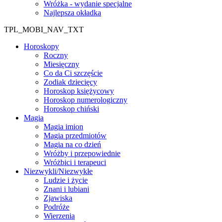
Wróżka - wydanie specjalne
Najlepsza okładka
TPL_MOBI_NAV_TXT
Horoskopy
Roczny
Miesięczny
Co da Ci szczęście
Zodiak dziecięcy
Horoskop księżycowy
Horoskop numerologiczny
Horoskop chiński
Magia
Magia imion
Magia przedmiotów
Magia na co dzień
Wróżby i przepowiednie
Wróżbici i terapeuci
Niezwykli/Niezwykłe
Ludzie i życie
Znani i lubiani
Zjawiska
Podróże
Wierzenia