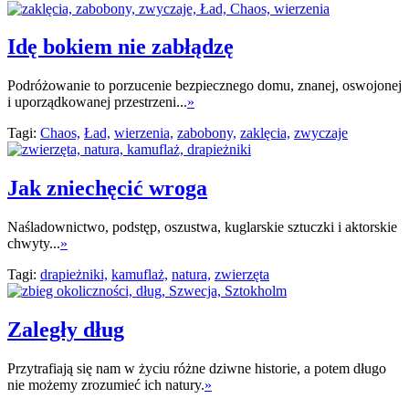
Idę bokiem nie zabłądzę
Podróżowanie to porzucenie bezpiecznego domu, znanej, oswojonej
i uporządkowanej przestrzeni...
»
Tagi:
Chaos,
Ład,
wierzenia,
zabobony,
zaklęcia,
zwyczaje
Jak zniechęcić wroga
Naśladownictwo, podstęp, oszustwa, kuglarskie sztuczki i aktorskie
chwyty...
»
Tagi:
drapieżniki,
kamuflaż,
natura,
zwierzęta
Zaległy dług
Przytrafiają się nam w życiu różne dziwne historie, a potem długo
nie możemy zrozumieć ich natury.
»