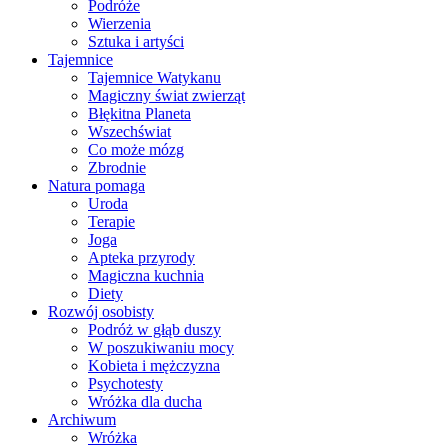
Podróże
Wierzenia
Sztuka i artyści
Tajemnice
Tajemnice Watykanu
Magiczny świat zwierząt
Błękitna Planeta
Wszechświat
Co może mózg
Zbrodnie
Natura pomaga
Uroda
Terapie
Joga
Apteka przyrody
Magiczna kuchnia
Diety
Rozwój osobisty
Podróż w głąb duszy
W poszukiwaniu mocy
Kobieta i mężczyzna
Psychotesty
Wróżka dla ducha
Archiwum
Wróżka