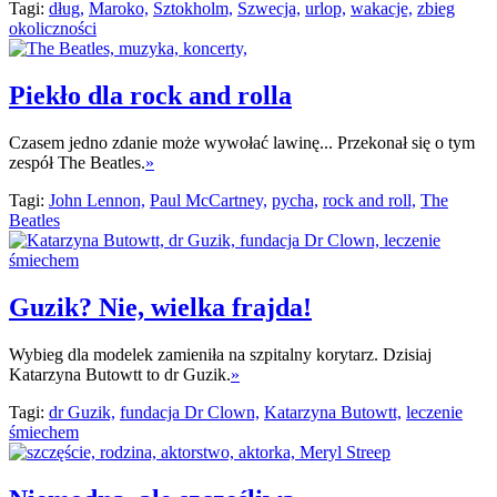
Tagi:
dług,
Maroko,
Sztokholm,
Szwecja,
urlop,
wakacje,
zbieg
okoliczności
Piekło dla rock and rolla
Czasem jedno zdanie może wywołać lawinę... Przekonał się o tym
zespół The Beatles.
»
Tagi:
John Lennon,
Paul McCartney,
pycha,
rock and roll,
The
Beatles
Guzik? Nie, wielka frajda!
Wybieg dla modelek zamieniła na szpitalny korytarz. Dzisiaj
Katarzyna Butowtt to dr Guzik.
»
Tagi:
dr Guzik,
fundacja Dr Clown,
Katarzyna Butowtt,
leczenie
śmiechem