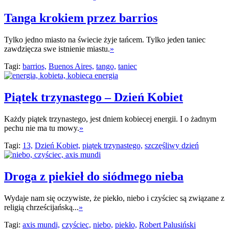
Tanga krokiem przez barrios
Tylko jedno miasto na świecie żyje tańcem. Tylko jeden taniec
zawdzięcza swe istnienie miastu.
»
Tagi:
barrios,
Buenos Aires,
tango,
taniec
Piątek trzynastego – Dzień Kobiet
Każdy piątek trzynastego, jest dniem kobiecej energii. I o żadnym
pechu nie ma tu mowy.
»
Tagi:
13,
Dzień Kobiet,
piątek trzynastego,
szczęśliwy dzień
Droga z piekieł do siódmego nieba
Wydaje nam się oczywiste, że piekło, niebo i czyściec są związane z
religią chrześcijańską...
»
Tagi:
axis mundi,
czyściec,
niebo,
piekło,
Robert Palusiński