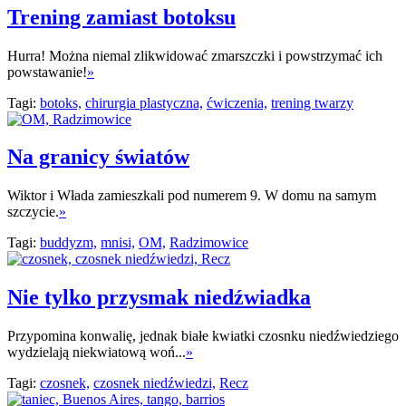
Trening zamiast botoksu
Hurra! Można niemal zlikwidować zmarszczki i powstrzymać ich
powstawanie!
»
Tagi:
botoks,
chirurgia plastyczna,
ćwiczenia,
trening twarzy
Na granicy światów
Wiktor i Włada zamieszkali pod numerem 9. W domu na samym
szczycie.
»
Tagi:
buddyzm,
mnisi,
OM,
Radzimowice
Nie tylko przysmak niedźwiadka
Przypomina konwalię, jednak białe kwiatki czosnku niedźwiedziego
wydzielają niekwiatową woń...
»
Tagi:
czosnek,
czosnek niedźwiedzi,
Recz