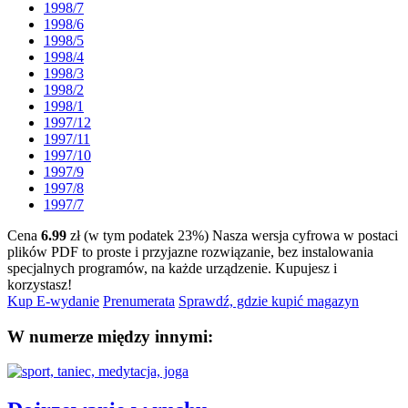
1998/7
1998/6
1998/5
1998/4
1998/3
1998/2
1998/1
1997/12
1997/11
1997/10
1997/9
1997/8
1997/7
Cena
6.99
zł (w tym podatek 23%)
Nasza wersja cyfrowa w postaci
plików PDF to proste i przyjazne rozwiązanie, bez instalowania
specjalnych programów, na każde urządzenie.
Kupujesz i
korzystasz!
Kup E-wydanie
Prenumerata
Sprawdź, gdzie kupić magazyn
W numerze między innymi: