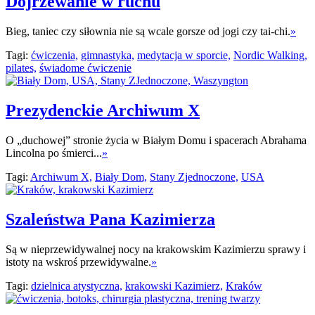
Dojrzewanie w ruchu
Bieg, taniec czy siłownia nie są wcale gorsze od jogi czy tai-chi.
»
Tagi:
ćwiczenia,
gimnastyka,
medytacja w sporcie,
Nordic Walking,
pilates,
świadome ćwiczenie
Prezydenckie Archiwum X
O „duchowej” stronie życia w Białym Domu i spacerach Abrahama
Lincolna po śmierci...
»
Tagi:
Archiwum X,
Biały Dom,
Stany Zjednoczone,
USA
Szaleństwa Pana Kazimierza
Są w nieprzewidywalnej nocy na krakowskim Kazimierzu sprawy i
istoty na wskroś przewidywalne.
»
Tagi:
dzielnica atystyczna,
krakowski Kazimierz,
Kraków