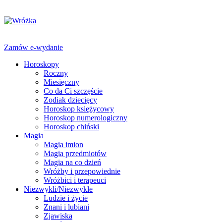
Zamów e-wydanie
Horoskopy
Roczny
Miesięczny
Co da Ci szczęście
Zodiak dziecięcy
Horoskop księżycowy
Horoskop numerologiczny
Horoskop chiński
Magia
Magia imion
Magia przedmiotów
Magia na co dzień
Wróżby i przepowiednie
Wróżbici i terapeuci
Niezwykli/Niezwykłe
Ludzie i życie
Znani i lubiani
Zjawiska