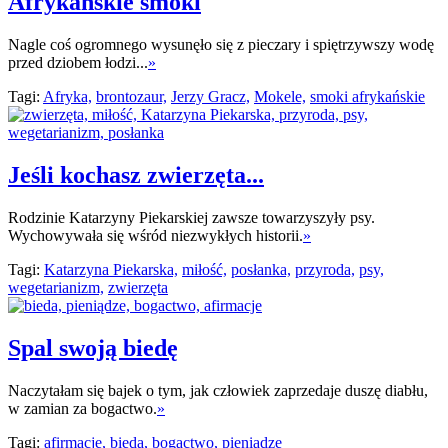
Afrykańskie smoki
Nagle coś ogromnego wysunęło się z pieczary i spiętrzywszy wodę
przed dziobem łodzi...
»
Tagi:
Afryka,
brontozaur,
Jerzy Gracz,
Mokele,
smoki afrykańskie
Jeśli kochasz zwierzęta...
Rodzinie Katarzyny Piekarskiej zawsze towarzyszyły psy.
Wychowywała się wśród niezwykłych historii.
»
Tagi:
Katarzyna Piekarska,
miłość,
posłanka,
przyroda,
psy,
wegetarianizm,
zwierzęta
Spal swoją biedę
Naczytałam się bajek o tym, jak człowiek zaprzedaje duszę diabłu,
w zamian za bogactwo.
»
Tagi:
afirmacje,
bieda,
bogactwo,
pieniądze