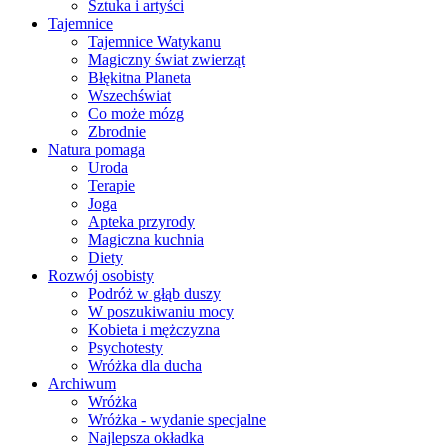
Sztuka i artyści
Tajemnice
Tajemnice Watykanu
Magiczny świat zwierząt
Błękitna Planeta
Wszechświat
Co może mózg
Zbrodnie
Natura pomaga
Uroda
Terapie
Joga
Apteka przyrody
Magiczna kuchnia
Diety
Rozwój osobisty
Podróż w głąb duszy
W poszukiwaniu mocy
Kobieta i mężczyzna
Psychotesty
Wróżka dla ducha
Archiwum
Wróżka
Wróżka - wydanie specjalne
Najlepsza okładka