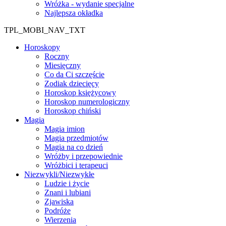
Wróżka - wydanie specjalne
Najlepsza okładka
TPL_MOBI_NAV_TXT
Horoskopy
Roczny
Miesięczny
Co da Ci szczęście
Zodiak dziecięcy
Horoskop księżycowy
Horoskop numerologiczny
Horoskop chiński
Magia
Magia imion
Magia przedmiotów
Magia na co dzień
Wróżby i przepowiednie
Wróżbici i terapeuci
Niezwykli/Niezwykłe
Ludzie i życie
Znani i lubiani
Zjawiska
Podróże
Wierzenia