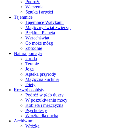
Podróże
Wierzenia
Sztuka i artyści
Tajemnice
Tajemnice Watykanu
Magiczny świat zwierząt
Błękitna Planeta
Wszechświat
Co może mózg
Zbrodnie
Natura pomaga
Uroda
Terapie
Joga
Apteka przyrody
Magiczna kuchnia
Diety
Rozwój osobisty
Podróż w głąb duszy
W poszukiwaniu mocy
Kobieta i mężczyzna
Psychotesty
Wróżka dla ducha
Archiwum
Wróżka