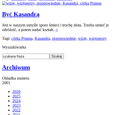
Być Kasandrą
Jest w naszym umyśle sporo śmieci i trochę złota. Trzeba umieć je
odróżnić, a potem nadać kształt...
»
Tagi:
córka Priama,
Kasandra,
przepowiednie,
wizje,
wizjonerzy
Wyszukiwarka
Archiwum
Okładka numeru
2001
2026
2025
2024
2023
2022
2021