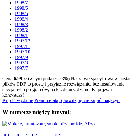
1998/7
1998/6
1998/5
1998/4
1998/3
1998/2
1998/1
1997/12
1997/11
1997/10
1997/9
1997/8
1997/7
Cena
6.99
zł (w tym podatek 23%)
Nasza wersja cyfrowa w postaci
plików PDF to proste i przyjazne rozwiązanie, bez instalowania
specjalnych programów, na każde urządzenie.
Kupujesz i
korzystasz!
Kup E-wydanie
Prenumerata
Sprawdź, gdzie kupić magazyn
W numerze między innymi: