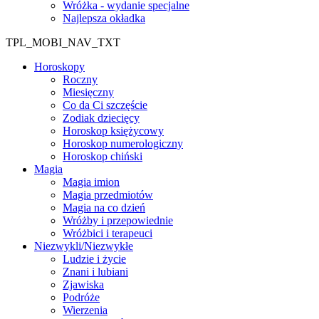
Wróżka - wydanie specjalne
Najlepsza okładka
TPL_MOBI_NAV_TXT
Horoskopy
Roczny
Miesięczny
Co da Ci szczęście
Zodiak dziecięcy
Horoskop księżycowy
Horoskop numerologiczny
Horoskop chiński
Magia
Magia imion
Magia przedmiotów
Magia na co dzień
Wróżby i przepowiednie
Wróżbici i terapeuci
Niezwykli/Niezwykłe
Ludzie i życie
Znani i lubiani
Zjawiska
Podróże
Wierzenia