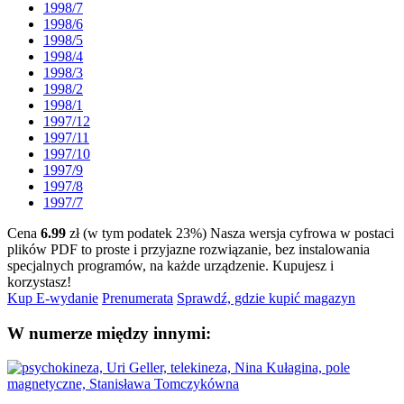
1998/7
1998/6
1998/5
1998/4
1998/3
1998/2
1998/1
1997/12
1997/11
1997/10
1997/9
1997/8
1997/7
Cena
6.99
zł (w tym podatek 23%)
Nasza wersja cyfrowa w postaci
plików PDF to proste i przyjazne rozwiązanie, bez instalowania
specjalnych programów, na każde urządzenie.
Kupujesz i
korzystasz!
Kup E-wydanie
Prenumerata
Sprawdź, gdzie kupić magazyn
W numerze między innymi: