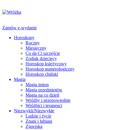
Zamów e-wydanie
Horoskopy
Roczny
Miesięczny
Co da Ci szczęście
Zodiak dziecięcy
Horoskop księżycowy
Horoskop numerologiczny
Horoskop chiński
Magia
Magia imion
Magia przedmiotów
Magia na co dzień
Wróżby i przepowiednie
Wróżbici i terapeuci
Niezwykli/Niezwykłe
Ludzie i życie
Znani i lubiani
Zjawiska