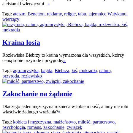
ateistami i wierzącymi...
»
Tagi:
ateizm,
Benetton,
reklamy,
religie,
tabu,
tajemnice Watykanu,
wierzący
Kraina łosia
Rozlewiska Biebrzy to kraina wymarzona dla wszystkich, którzy
cenią sobie przyrodę i przygodę.
»
Tagi:
agroturystyka,
bagda,
Biebrza,
łoś,
mokradła,
natura,
przyroda,
rozlewisko
Zakochanie na żądanie
Dlaczego jeden mężczyzna roznieca w tobie miłość, a inny nie robi
właściwie żadnego wrażenia?
»
Tagi:
kobieta i mężczyzna,
małżeństwo,
miłość,
partnerstwo,
psychologia,
romans,
zakochanie,
związek