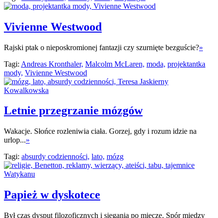
Vivienne Westwood
Rajski ptak o nieposkromionej fantazji czy szurnięte bezguście?
»
Tagi:
Andreas Kronthaler,
Malcolm McLaren,
moda,
projektantka
mody,
Vivienne Westwood
Letnie przegrzanie mózgów
Wakacje. Słońce rozleniwia ciała. Gorzej, gdy i rozum idzie na
urlop...
»
Tagi:
absurdy codzienności,
lato,
mózg
Papież w dyskotece
Był czas dysput filozoficznych i sięgania po miecze. Spór między