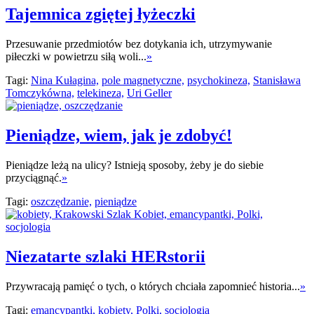
Tajemnica zgiętej łyżeczki
Przesuwanie przedmiotów bez dotykania ich, utrzymywanie
piłeczki w powietrzu siłą woli...
»
Tagi:
Nina Kułagina,
pole magnetyczne,
psychokineza,
Stanisława
Tomczykówna,
telekineza,
Uri Geller
Pieniądze, wiem, jak je zdobyć!
Pieniądze leżą na ulicy? Istnieją sposoby, żeby je do siebie
przyciągnąć.
»
Tagi:
oszczędzanie,
pieniądze
Niezatarte szlaki HERstorii
Przywracają pamięć o tych, o których chciała zapomnieć historia...
»
Tagi:
emancypantki,
kobiety,
Polki,
socjologia