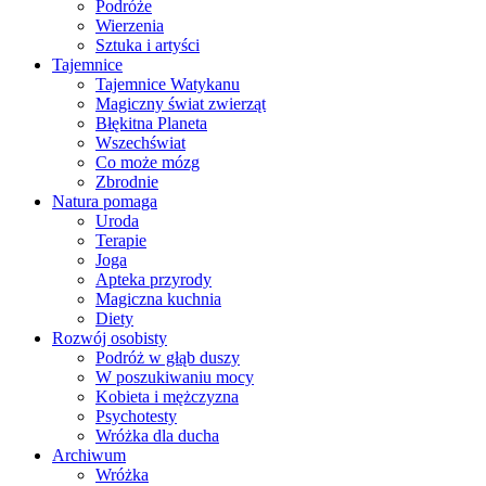
Podróże
Wierzenia
Sztuka i artyści
Tajemnice
Tajemnice Watykanu
Magiczny świat zwierząt
Błękitna Planeta
Wszechświat
Co może mózg
Zbrodnie
Natura pomaga
Uroda
Terapie
Joga
Apteka przyrody
Magiczna kuchnia
Diety
Rozwój osobisty
Podróż w głąb duszy
W poszukiwaniu mocy
Kobieta i mężczyzna
Psychotesty
Wróżka dla ducha
Archiwum
Wróżka