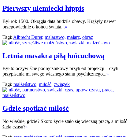
Pierwszy niemiecki hippis
Był rok 1500. Okrągła data budziła obawy. Krążyły nawet
przepowiednie o końcu świata...
»
Tagi:
Albrecht Durer,
malarstwo,
malarz,
obraz
Letnia masakra piłą łańcuchową
Był to oczywiście podręcznikowy przykład projekcji – czyli
przypisania mi swego własnego stanu psychicznego...
»
Tagi:
małżeństwo,
miłość,
związek
Gdzie spotkać miłość
No właśnie, gdzie? Skoro życie stało się wieczną pracą, a miłość
żąda czasu?
»