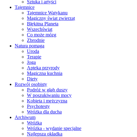
Sztuka i artyści
Tajemnice
Tajemnice Watykanu
Magiczny świat zwierząt
Błękitna Planeta
Wszechświat
Co może mózg
Zbrodnie
Natura pomaga
Uroda
Terapie
Joga
Apteka przyrody
Magiczna kuchnia
Diety
Rozwój osobisty
Podróż w głąb duszy
W poszukiwaniu mocy
Kobieta i mężczyzna
Psychotesty
Wróżka dla ducha
Archiwum
Wróżka
Wróżka - wydanie specjalne
Najlepsza okładka