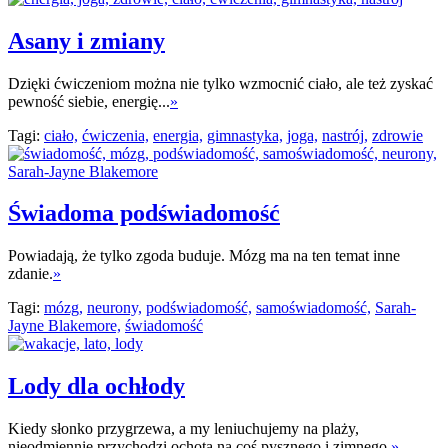
Asany i zmiany
Dzięki ćwiczeniom można nie tylko wzmocnić ciało, ale też zyskać
pewność siebie, energię...
»
Tagi:
ciało,
ćwiczenia,
energia,
gimnastyka,
joga,
nastrój,
zdrowie
Świadoma podświadomość
Powiadają, że tylko zgoda buduje. Mózg ma na ten temat inne
zdanie.
»
Tagi:
mózg,
neurony,
podświadomość,
samoświadomość,
Sarah-
Jayne Blakemore,
świadomość
Lody dla ochłody
Kiedy słonko przygrzewa, a my leniuchujemy na plaży,
nieodmiennie przychodzi ochota na coś pysznego i zimnego.
»