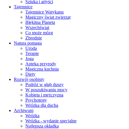
Sztuka i artyści
Tajemnice
Tajemnice Watykanu
Magiczny świat zwierząt
Błękitna Planeta
Wszechświat
Co może mózg
Zbrodnie
Natura pomaga
Uroda
Terapie
Joga
Apteka przyrody
Magiczna kuchnia
Diety
Rozwój osobisty
Podróż w głąb duszy
W poszukiwaniu mocy
Kobieta i mężczyzna
Psychotesty
Wróżka dla ducha
Archiwum
Wróżka
Wróżka - wydanie specjalne
Najlepsza okładka