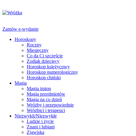
Zamów e-wydanie
Horoskopy
Roczny
Miesięczny
Co da Ci szczęście
Zodiak dziecięcy
Horoskop księżycowy
Horoskop numerologiczny
Horoskop chiński
Magia
Magia imion
Magia przedmiotów
Magia na co dzień
Wróżby i przepowiednie
Wróżbici i terapeuci
Niezwykli/Niezwykłe
Ludzie i życie
Znani i lubiani
Zjawiska