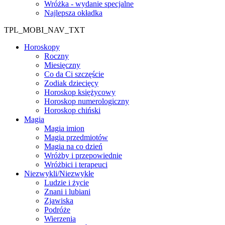
Wróżka - wydanie specjalne
Najlepsza okładka
TPL_MOBI_NAV_TXT
Horoskopy
Roczny
Miesięczny
Co da Ci szczęście
Zodiak dziecięcy
Horoskop księżycowy
Horoskop numerologiczny
Horoskop chiński
Magia
Magia imion
Magia przedmiotów
Magia na co dzień
Wróżby i przepowiednie
Wróżbici i terapeuci
Niezwykli/Niezwykłe
Ludzie i życie
Znani i lubiani
Zjawiska
Podróże
Wierzenia