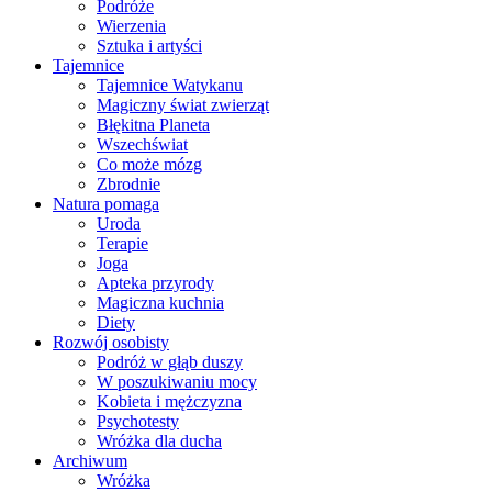
Podróże
Wierzenia
Sztuka i artyści
Tajemnice
Tajemnice Watykanu
Magiczny świat zwierząt
Błękitna Planeta
Wszechświat
Co może mózg
Zbrodnie
Natura pomaga
Uroda
Terapie
Joga
Apteka przyrody
Magiczna kuchnia
Diety
Rozwój osobisty
Podróż w głąb duszy
W poszukiwaniu mocy
Kobieta i mężczyzna
Psychotesty
Wróżka dla ducha
Archiwum
Wróżka